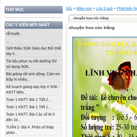
Gốc
>
Mầm non
>
Lớp 5 tuổi
>
Phát triển 
THƯ MỤC
chuyện hoa cúc trắng
CÁC Ý KIẾN MỚI NHẤT
chuyện hoa cúc trắng
rất tuyệt...
...
Giới thiệu SGK Giáo dục thể chất
lớp 4...
Tài liệu phục vụ bồi dưỡng GV
sử dụng SGK...
Bài giảng rất sinh động. Cảm ơn
thầy N nhiều...
Kế hoạch giảng dạy lớp 4 SGK -
KNTT Môn...
Toán 1 KNTT. Bài 1 Tiết 2....
Toán 1 KNTT. Bài 1 Tiết 1....
Toán 1 KNTT. Bài Các số từ 0
đến 10...
TUẦN 2- Bài 4. Phân số thập
phân...