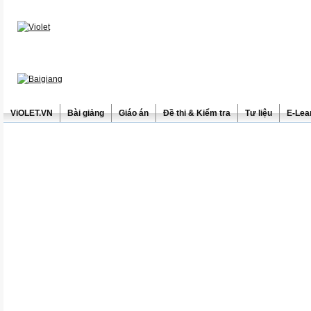
ViOLET.VN
Bài giảng
Giáo án
Đề thi & Kiểm tra
Tư liệu
E-Lea