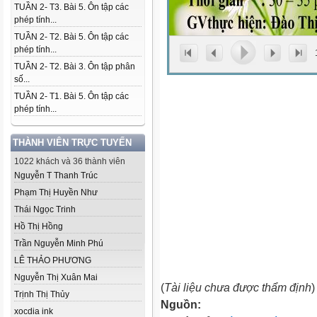
TUẦN 2- T3. Bài 5. Ôn tập các
phép tính...
TUẦN 2- T2. Bài 5. Ôn tập các
phép tính...
TUẦN 2- T2. Bài 3. Ôn tập phân
số...
TUẦN 2- T1. Bài 5. Ôn tập các
phép tính...
THÀNH VIÊN TRỰC TUYẾN
1022 khách và 36 thành viên
Nguyễn T Thanh Trúc
Phạm Thị Huyền Như
Thái Ngọc Trinh
Hồ Thị Hồng
Trần Nguyễn Minh Phú
LÊ THẢO PHƯƠNG
Nguyễn Thị Xuân Mai
(
Tài liệu chưa được thẩm định
)
Trịnh Thị Thủy
Nguồn:
xocdia ink