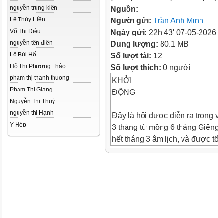
nguyễn trung kiên
Nguồn:
Lê Thúy Hiền
Người gửi:
Trần Anh Minh
Võ Thị Điều
Ngày gửi:
22h:43' 07-05-2026
nguyễn tên điên
Dung lượng:
80.1 MB
Lê Bùi Hổ
Số lượt tải:
12
Hồ Thị Phương Thảo
Số lượt thích:
0 người
phạm thị thanh thuong
KHỞI
Phạm Thị Giang
ĐỘNG
Nguyễn Thị Thuý
nguyễn thi Hạnh
Đây là hội được diễn ra trong 
Y Hép
3 tháng từ mồng 6 tháng Giên
hết tháng 3 âm lịch, và được t
chức tại Chùa Hương
Lễ hội Chùa Hương
Hoạt động này diễn ra
trong 1 lễ hội tại tỉnh