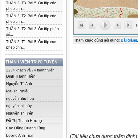
TUẦN 2- T3. Bài 5. Ôn tập các
phép tính...
TUẦN 2- T2. Bài 5. Ôn tập các
phép tính...
1
TUẦN 2- T2. Bài 3. Ôn tập phân
số...
Tham khảo cùng nội dung:
Bài giảng
,
TUẦN 2- T1. Bài 5. Ôn tập các
phép tính...
THÀNH VIÊN TRỰC TUYẾN
2254 khách và 74 thành viên
Đinh THanh Hiền
Nguyễn Tú Anh
Mai Thị Nhiều
nguyễn như hòa
nguyển thị thúy
Nguyễn Thị Yến
Đỗ Thị Thanh Hương
Cao Đăng Quang Tùng
Lương Anh Tuấn
(
Tài liệu chưa được thẩm định
)