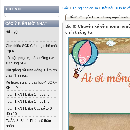
Gốc
>
Trung học cơ sở
>
Kết nối Tri thức 
THƯ MỤC
Bài 6: Chuyện kể về những người anh ..
CÁC Ý KIẾN MỚI NHẤT
Bài 6: Chuyện kể về những ngườ
rất tuyệt...
chín tháng tư.
...
Giới thiệu SGK Giáo dục thể chất
lớp 4...
Tài liệu phục vụ bồi dưỡng GV
sử dụng SGK...
Bài giảng rất sinh động. Cảm ơn
thầy N nhiều...
Kế hoạch giảng dạy lớp 4 SGK -
KNTT Môn...
Toán 1 KNTT. Bài 1 Tiết 2....
Toán 1 KNTT. Bài 1 Tiết 1....
Toán 1 KNTT. Bài Các số từ 0
đến 10...
TUẦN 2- Bài 4. Phân số thập
phân...