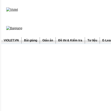
ViOLET.VN
Bài giảng
Giáo án
Đề thi & Kiểm tra
Tư liệu
E-Lea