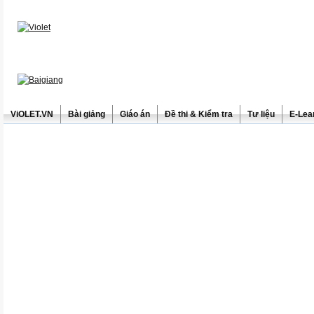
ViOLET.VN
Bài giảng
Giáo án
Đề thi & Kiểm tra
Tư liệu
E-Lea