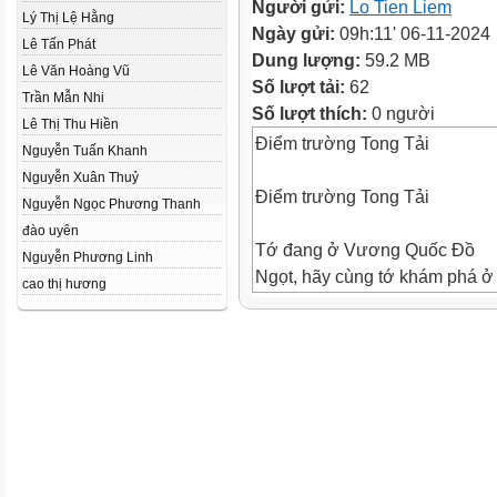
Người gửi:
Lo Tien Liem
Lý Thị Lệ Hằng
Ngày gửi:
09h:11' 06-11-2024
Lê Tấn Phát
Dung lượng:
59.2 MB
Lê Văn Hoàng Vũ
Số lượt tải:
62
Trần Mẫn Nhi
Số lượt thích:
0 người
Lê Thị Thu Hiền
Điểm trường Tong Tải
Nguyễn Tuấn Khanh
Nguyễn Xuân Thuỷ
Điểm trường Tong Tải
Nguyễn Ngọc Phương Thanh
đào uyên
Tớ đang ở Vương Quốc Đồ
Nguyễn Phương Linh
Ngọt, hãy cùng tớ khám phá ở
cao thị hương
nơi này có những người bạn
nào chào đón chúng ta nhé !
CHIẾN THẮNG
1
2