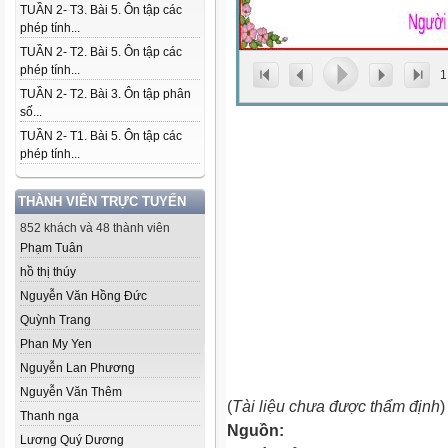
TUẦN 2- T3. Bài 5. Ôn tập các
phép tính...
TUẦN 2- T2. Bài 5. Ôn tập các
phép tính...
1
TUẦN 2- T2. Bài 3. Ôn tập phân
số...
TUẦN 2- T1. Bài 5. Ôn tập các
phép tính...
THÀNH VIÊN TRỰC TUYẾN
852 khách và 48 thành viên
Phạm Tuân
hồ thị thúy
Nguyễn Văn Hồng Đức
Quỳnh Trang
Phan My Yen
Nguyễn Lan Phương
Nguyễn Văn Thêm
(
Tài liệu chưa được thẩm định
)
Thanh nga
Nguồn:
Lương Quý Dương