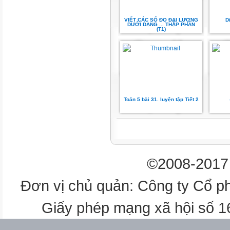
2. Số thích hợp viết vào chỗ
chấm của 1 m 23 cm = ... cm là
VIẾT CÁC SỐ ĐO ĐẠI LƯỢNG
D
DƯỚI DẠNG ... THẬP PHÂN
(T1)
A. 1,023
C. 1,23
B. 1,032
Toán 5 bài 31. luyện tập Tiết 2
D. 1,32
3. Số thích hợp viết vào chỗ 
215 cm + 42 cm = ... cm là:
©2008-2017 
A. 27,5
Đơn vị chủ quản: Công ty Cổ p
C. 635
Giấy phép mạng xã hội số 
B. 257