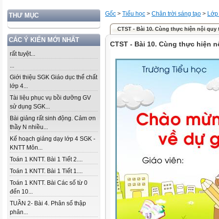
Gốc
>
Tiểu học
>
Chân trời sáng tạo
>
Lớp
THƯ MỤC
CTST - Bài 10. Cùng thực hiện nội quy 
CÁC Ý KIẾN MỚI NHẤT
CTST - Bài 10. Cùng thực hiện n
rất tuyệt...
...
Giới thiệu SGK Giáo dục thể chất
lớp 4...
Tài liệu phục vụ bồi dưỡng GV
sử dụng SGK...
Bài giảng rất sinh động. Cảm ơn
thầy N nhiều...
Kế hoạch giảng dạy lớp 4 SGK -
KNTT Môn...
Toán 1 KNTT. Bài 1 Tiết 2....
Toán 1 KNTT. Bài 1 Tiết 1....
Toán 1 KNTT. Bài Các số từ 0
đến 10...
TUẦN 2- Bài 4. Phân số thập
phân...