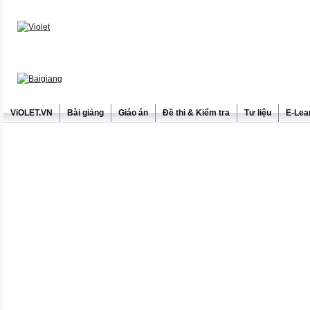
ViOLET.VN
Bài giảng
Giáo án
Đề thi & Kiểm tra
Tư liệu
E-Lea