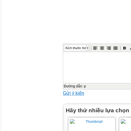
Tieát 1
Baøi 10
感谢您下载包图网平台上提供的
者的利益，请勿复制、传播、
品进行维权，按照传播下载次
Kích thước font
ibaotu.com
KHAÙM PHAÙ
Đường dẫn
:
p
1. Xem hình vaø traû lôøi caâu
Gửi ý kiến
Caùc baïn ñaõ laøm gì ñeå thö
Hãy thử nhiều lựa chọn
1. Xem hình vaø traû lôøi caâu
Caùc baïn ñaõ laøm gì ñeå thö