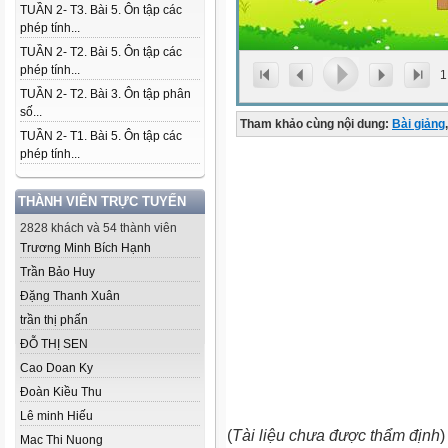
TUẦN 2- T3. Bài 5. Ôn tập các
phép tính...
TUẦN 2- T2. Bài 5. Ôn tập các
phép tính...
1
TUẦN 2- T2. Bài 3. Ôn tập phân
số...
Tham khảo cùng nội dung:
Bài giảng
,
TUẦN 2- T1. Bài 5. Ôn tập các
phép tính...
THÀNH VIÊN TRỰC TUYẾN
2828 khách và 54 thành viên
Trương Minh Bích Hạnh
Trần Bảo Huy
Đặng Thanh Xuân
trần thị phấn
ĐỖ THỊ SEN
Cao Doan Ky
Đoàn Kiều Thu
Lê minh Hiếu
(
Tài liệu chưa được thẩm định
)
Mac Thi Nuong