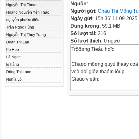
Nguồn:
Nguyễn Thị Thoan
Người gửi:
Châu Thị Mộng T
Hoàng Nguyễn Yên Thảo
Ngày gửi:
15h:36' 11-09-2025
nguyễn phước diệu
Dung lượng:
59.1 MB
Trần Ngọc Hùng
Số lượt tải:
216
Nguyễn Thị Thúy Trang
Số lượt thích:
0 người
Đoàn Thị Lan
Tröôøng Tieåu hoïc
Pe Heo
Lê Ngọc
Chaøo möøng quyù thaày coâ
lê hằng
veà döï giôø thaêm lôùp
Đặng Thị Loan
Giaùo vieân:
Nghĩa Lộ
KHỞI ĐỘNG
Thöù......ngaøy.....thaùng....n
Baøi 10
CUØNG THÖÏC HIEÄN NOÄI
QUY TRÖÔØNG LÔÙP