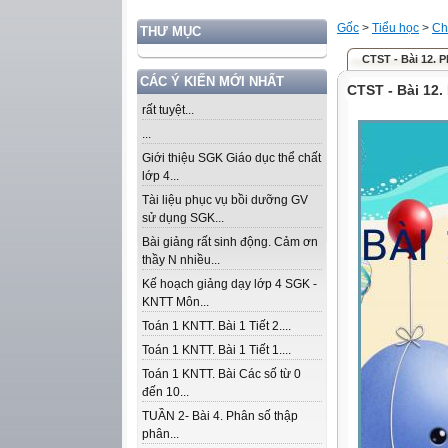
Gốc
>
Tiểu học
>
Ch
THƯ MỤC
CTST - Bài 12. 
CÁC Ý KIẾN MỚI NHẤT
CTST - Bài 12.
rất tuyệt...
...
Giới thiệu SGK Giáo dục thể chất
lớp 4...
Tài liệu phục vụ bồi dưỡng GV
sử dụng SGK...
Bài giảng rất sinh động. Cảm ơn
thầy N nhiều...
Kế hoạch giảng dạy lớp 4 SGK -
KNTT Môn...
Toán 1 KNTT. Bài 1 Tiết 2....
Toán 1 KNTT. Bài 1 Tiết 1....
Toán 1 KNTT. Bài Các số từ 0
đến 10...
TUẦN 2- Bài 4. Phân số thập
phân...