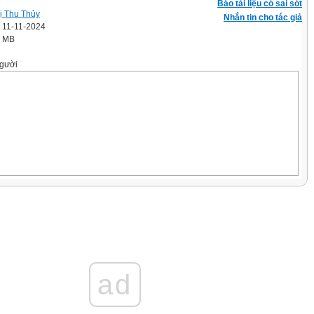
Báo tài liệu có sai sót
ị Thu Thủy
Nhắn tin cho tác giả
' 11-11-2024
3 MB
gười
g ứng với 4 bức tranh bí ẩn.
iệu bắt đầu nhóm trưởng mỗi nhóm sẽ
ền trả lời cho đội của mình. Đội nào giơ
đội trả lời và được chọn ô cửa mà đội
ad
hi ô của được mở ra tương ứng với 1
 nhiệm vụ của đội phải suy nghĩ trong
 lời câu hỏi cho bức tranh đó. Hết 5