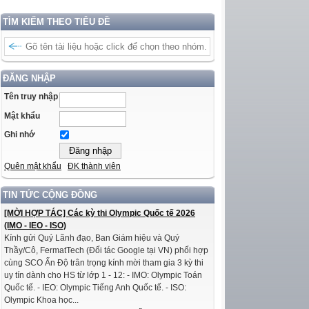
TÌM KIẾM THEO TIÊU ĐỀ
ĐĂNG NHẬP
Tên truy nhập
Mật khẩu
Ghi nhớ
Quên mật khẩu
ĐK thành viên
TIN TỨC CỘNG ĐỒNG
[MỜI HỢP TÁC] Các kỳ thi Olympic Quốc tế 2026
(IMO - IEO - ISO)
Kính gửi Quý Lãnh đạo, Ban Giám hiệu và Quý
Thầy/Cô, FermatTech (Đối tác Google tại VN) phối hợp
cùng SCO Ấn Độ trân trọng kính mời tham gia 3 kỳ thi
uy tín dành cho HS từ lớp 1 - 12: - IMO: Olympic Toán
Quốc tế. - IEO: Olympic Tiếng Anh Quốc tế. - ISO:
Olympic Khoa học...