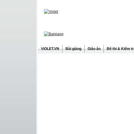
ViOLET.VN
Bài giảng
Giáo án
Đề thi & Kiểm t