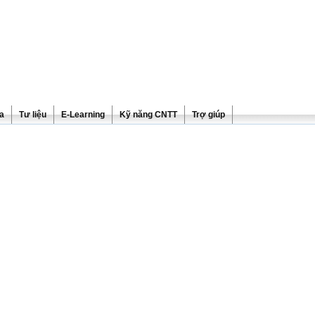
ra
Tư liệu
E-Learning
Kỹ năng CNTT
Trợ giúp