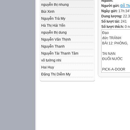
Nguồn:
nguyễn thị nhung
Người gửi:
Đỗ Th
Ngày gửi:
17h:34
Bùi Xinh
Dung lượng:
22.
Nguyễn Trà My
Số lượt tải:
241
Hà Thị Hải Yến
Số lượt thích:
0 n
nguyễn thị dung
Đạo
đức TRÁNH
Nguyễn Văn Thịnh
BÀI 12: PHÒNG,
Nguyễn Thanh
Nguyễn Tài Thanh Tâm
TAI NẠN
ĐUỐI NƯỚC
võ tường nhi
Hai Huy
PICK-A-DOOR
Đặng Thị Diễm My
Luật chơi:
Có 4 câu hỏi tươn
Khi GV hô khẩu h
giơ tay giành quy
nhanh nhất sẽ là 
yêu thích nhất. K
bức tranh bí mật,
vòng 5 giây để trả