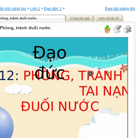
ân trời sáng tạo
>
Lớp 1
>
Đạo đức 1
>
Đưa bài giảng lên
Phòng, tránh đuối nước
Cùng tác giả
Lịch sử tải về
 Phòng, tránh đuối nước