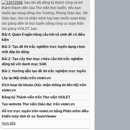
Sau khi đã đăng ký thành công và trở
thành thành viên của Thư viện trực tuyến, nếu bạn
muốn tạo trang riêng cho Trường, Phòng Giáo dục, Sở
Giáo dục, cho cá nhân mình hay bạn muốn soạn thảo
bài giảng điện tử trực tuyến bằng công cụ soạn thảo
bài giảng ViOLET, bạn...
Bài 4: Quản lí ngân hàng câu hỏi và sinh đề có điều
kiện
Bài 3: Tạo đề thi trắc nghiệm trực tuyến dạng chọn
một đáp án đúng
Bài 2: Tạo cây thư mục chứa câu hỏi trắc nghiệm
đồng bộ với danh mục SGK
Bài 1: Hướng dẫn tạo đề thi trắc nghiệm trực tuyến
Lấy lại Mật khẩu trên violet.vn
Kích hoạt tài khoản (Xác nhận thông tin liên hệ) trên
violet.vn
Đăng ký Thành viên trên Thư viện ViOLET
Tạo website Thư viện Giáo dục trên violet.vn
Hỗ trợ trực tuyến trên violet.vn bằng Phần mềm điều
khiển máy tính từ xa TeamViewer
Xem tiếp