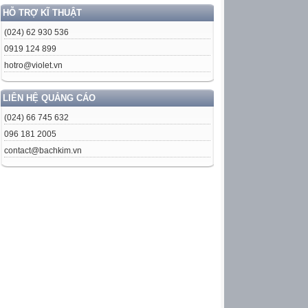
HỖ TRỢ KĨ THUẬT
(024) 62 930 536
0919 124 899
hotro@violet.vn
LIÊN HỆ QUẢNG CÁO
(024) 66 745 632
096 181 2005
contact@bachkim.vn