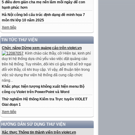
5 điều đơn giản cha mẹ nên làm mỗi ngày để con
hạnh phúc hơn
Hà Nội công bố cấu trúc định dạng đề minh họa 7
môn thi lớp 10 năm 2025
Xem tiếp
TIN TỨC THƯ VIỆN
Chức năng Dừng xem quảng cáo trên violet.vn
Kính chào các thầy, cô! Hiện tại, kinh phí
duy trì hệ thống dựa chủ yếu vào việc đặt quảng cáo
trên hệ thống. Tuy nhiên, đôi khi có gây một số trở ngại
đối với thầy, cô khi truy cập. Vì vậy, để thuận tiện trong
việc sử dụng thư viện hệ thống đã cung cấp chức
năng...
Khắc phục hiện tượng không xuất hiện menu Bộ
công cụ Violet trên PowerPoint và Word
Thử nghiệm Hệ thống Kiểm tra Trực tuyến ViOLET
Giai đoạn 1
Xem tiếp
HƯỚNG DẪN SỬ DỤNG THƯ VIỆN
Xác thực Thông tin thành viên trên violet.vn