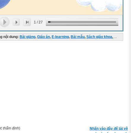
1
/
27
g nội dung:
Bài giảng
,
Giáo án
,
E-learning
,
Bài mẫu
,
Sách giáo khoa
,
...
ợc thẩm định
)
Nhấn vào đây để tải về