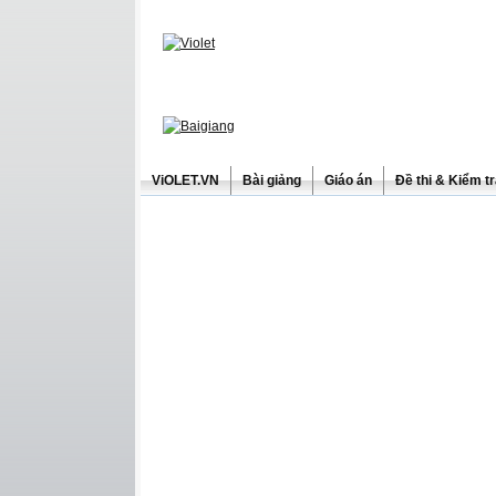
ViOLET.VN
Bài giảng
Giáo án
Đề thi & Kiểm t