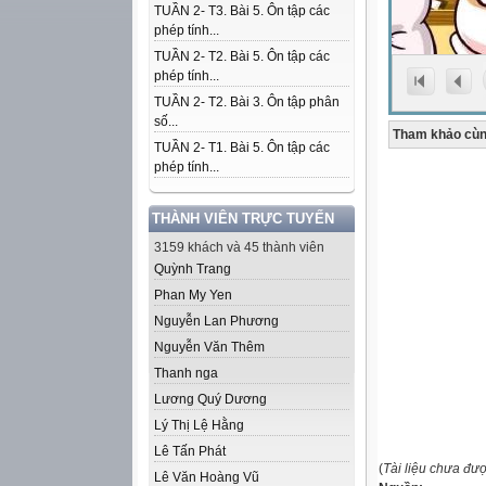
TUẦN 2- T3. Bài 5. Ôn tập các
phép tính...
TUẦN 2- T2. Bài 5. Ôn tập các
phép tính...
TUẦN 2- T2. Bài 3. Ôn tập phân
số...
Tham khảo cùn
TUẦN 2- T1. Bài 5. Ôn tập các
phép tính...
THÀNH VIÊN TRỰC TUYẾN
3159 khách và 45 thành viên
Quỳnh Trang
Phan My Yen
Nguyễn Lan Phương
Nguyễn Văn Thêm
Thanh nga
Lương Quý Dương
Lý Thị Lệ Hằng
Lê Tấn Phát
(
Tài liệu chưa đư
Lê Văn Hoàng Vũ