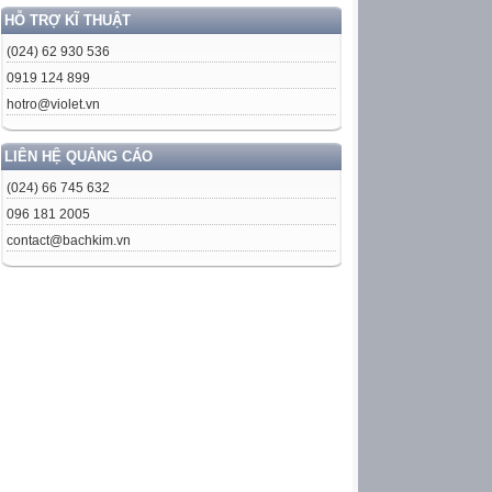
HỖ TRỢ KĨ THUẬT
(024) 62 930 536
0919 124 899
hotro@violet.vn
LIÊN HỆ QUẢNG CÁO
(024) 66 745 632
096 181 2005
contact@bachkim.vn