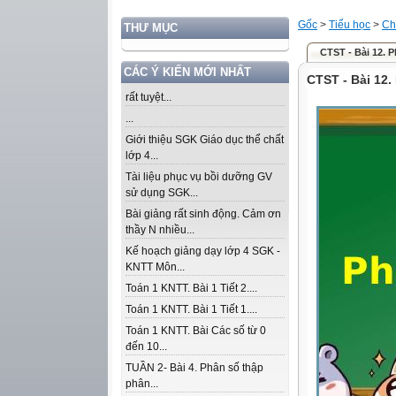
Gốc
>
Tiểu học
>
Ch
THƯ MỤC
CTST - Bài 12. 
CÁC Ý KIẾN MỚI NHẤT
CTST - Bài 12.
rất tuyệt...
...
Giới thiệu SGK Giáo dục thể chất
lớp 4...
Tài liệu phục vụ bồi dưỡng GV
sử dụng SGK...
Bài giảng rất sinh động. Cảm ơn
thầy N nhiều...
Kế hoạch giảng dạy lớp 4 SGK -
KNTT Môn...
Toán 1 KNTT. Bài 1 Tiết 2....
Toán 1 KNTT. Bài 1 Tiết 1....
Toán 1 KNTT. Bài Các số từ 0
đến 10...
TUẦN 2- Bài 4. Phân số thập
phân...