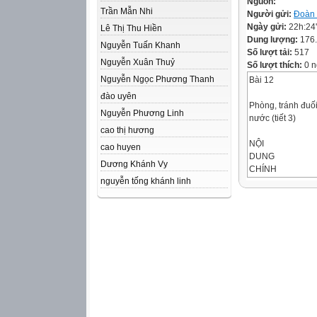
Nguồn:
Trần Mẫn Nhi
Người gửi:
Đoàn
Ngày gửi:
22h:24
Lê Thị Thu Hiền
Dung lượng:
176
Nguyễn Tuấn Khanh
Số lượt tải:
517
Nguyễn Xuân Thuỷ
Số lượt thích:
0 n
Nguyễn Ngọc Phương Thanh
Bài 12
đào uyên
Phòng, tránh đuố
Nguyễn Phương Linh
nước (tiết 3)
cao thị hương
NỘI
cao huyen
DUNG
Dương Khánh Vy
CHÍNH
nguyễn tống khánh linh
Yêu
cầu cần
đạt
Khởi
động
Các em biết
nêu
được cách mặc
hành
áo phao Thực
đúng cách