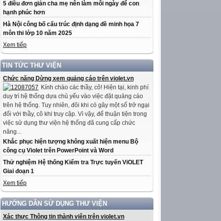
5 điều đơn giản cha mẹ nên làm mỗi ngày để con
hạnh phúc hơn
Hà Nội công bố cấu trúc định dạng đề minh họa 7
môn thi lớp 10 năm 2025
Xem tiếp
TIN TỨC THƯ VIỆN
Chức năng Dừng xem quảng cáo trên violet.vn
Kính chào các thầy, cô! Hiện tại, kinh phí
duy trì hệ thống dựa chủ yếu vào việc đặt quảng cáo
trên hệ thống. Tuy nhiên, đôi khi có gây một số trở ngại
đối với thầy, cô khi truy cập. Vì vậy, để thuận tiện trong
việc sử dụng thư viện hệ thống đã cung cấp chức
năng...
Khắc phục hiện tượng không xuất hiện menu Bộ
công cụ Violet trên PowerPoint và Word
Thử nghiệm Hệ thống Kiểm tra Trực tuyến ViOLET
Giai đoạn 1
Xem tiếp
HƯỚNG DẪN SỬ DỤNG THƯ VIỆN
Xác thực Thông tin thành viên trên violet.vn