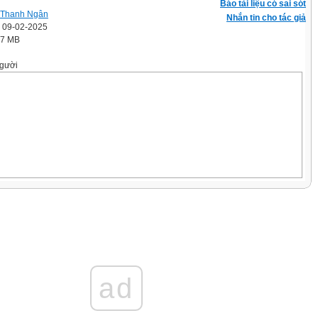
Báo tài liệu có sai sót
 Thanh Ngân
Nhắn tin cho tác giả
' 09-02-2025
.7 MB
gười
i
ad