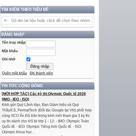
TÌM KIẾM THEO TIÊU ĐỀ
ĐĂNG NHẬP
Tên truy nhập
Mật khẩu
Ghi nhớ
Quên mật khẩu
ĐK thành viên
TIN TỨC CỘNG ĐỒNG
[MỜI HỢP TÁC] Các kỳ thi Olympic Quốc tế 2026
(IMO - IEO - ISO)
Kính gửi Quý Lãnh đạo, Ban Giám hiệu và Quý
Thầy/Cô, FermatTech (Đối tác Google tại VN) phối hợp
cùng SCO Ấn Độ trân trọng kính mời tham gia 3 kỳ thi
uy tín dành cho HS từ lớp 1 - 12: - IMO: Olympic Toán
Quốc tế. - IEO: Olympic Tiếng Anh Quốc tế. - ISO:
Olympic Khoa học...