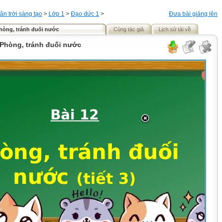
ân trời sáng tạo
>
Lớp 1
>
Đạo đức 1
>
Đưa bài giảng lên
Phòng, tránh đuối nước
Cùng tác giả
Lịch sử tải về
 Phòng, tránh đuối nước