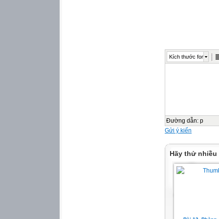
để áp dụng
vào cuộc sống.
Khởi động
版权声明
感 谢 您 下 载 平 台
Kích thước font
请 勿 复 制 、 传 
将 对 作 品 进 行 
1 . 在 熊 猫 办 公 出
国 人 民 共 和 国 
作 品 的 所 有 权 、
用 权 。
2 . 不 得 将 熊 猫
Đường dẫn
:
p
、 转 让 、 分 销 
Gửi ý kiến
授 权 、 出 卖 、 
Hãy thử nhiều
Thực hành
版权声明
感 谢 您 下 载 平 台
请 勿 复 制 、 传 
将 对 作 品 进 行 
1 . 在 熊 猫 办 公 出
国 人 民 共 和 国 