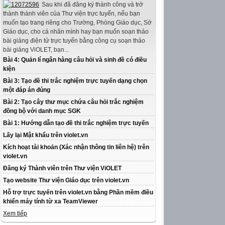
Sau khi đã đăng ký thành công và trở
thành thành viên của Thư viện trực tuyến, nếu bạn
muốn tạo trang riêng cho Trường, Phòng Giáo dục, Sở
Giáo dục, cho cá nhân mình hay bạn muốn soạn thảo
bài giảng điện tử trực tuyến bằng công cụ soạn thảo
bài giảng ViOLET, bạn...
Bài 4: Quản lí ngân hàng câu hỏi và sinh đề có điều
kiện
Bài 3: Tạo đề thi trắc nghiệm trực tuyến dạng chọn
một đáp án đúng
Bài 2: Tạo cây thư mục chứa câu hỏi trắc nghiệm
đồng bộ với danh mục SGK
Bài 1: Hướng dẫn tạo đề thi trắc nghiệm trực tuyến
Lấy lại Mật khẩu trên violet.vn
Kích hoạt tài khoản (Xác nhận thông tin liên hệ) trên
violet.vn
Đăng ký Thành viên trên Thư viện ViOLET
Tạo website Thư viện Giáo dục trên violet.vn
Hỗ trợ trực tuyến trên violet.vn bằng Phần mềm điều
khiển máy tính từ xa TeamViewer
Xem tiếp