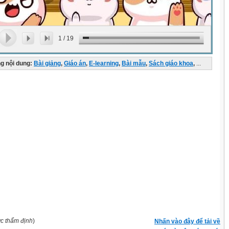
1
/
19
g nội dung:
Bài giảng
,
Giáo án
,
E-learning
,
Bài mẫu
,
Sách giáo khoa
,
...
ợc thẩm định
)
Nhấn vào đây để tải về