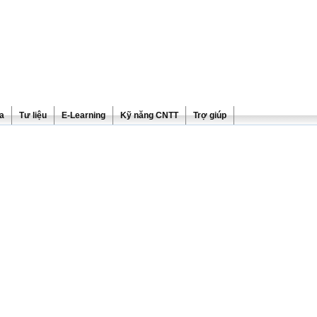
ra
Tư liệu
E-Learning
Kỹ năng CNTT
Trợ giúp