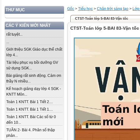
Gốc
>
Tiểu học
>
Chân trời sáng tạo
>
Lớp
THƯ MỤC
CTST-Toán lớp 5-BAI 83-Vận tốc
CÁC Ý KIẾN MỚI NHẤT
CTST-Toán lớp 5-BAI 83-Vận tốc
rất tuyệt...
...
Giới thiệu SGK Giáo dục thể chất
lớp 4...
Tài liệu phục vụ bồi dưỡng GV
sử dụng SGK...
Bài giảng rất sinh động. Cảm ơn
thầy N nhiều...
Kế hoạch giảng dạy lớp 4 SGK -
KNTT Môn...
Toán 1 KNTT. Bài 1 Tiết 2....
Toán 1 KNTT. Bài 1 Tiết 1....
Toán 1 KNTT. Bài Các số từ 0
đến 10...
TUẦN 2- Bài 4. Phân số thập
phân...