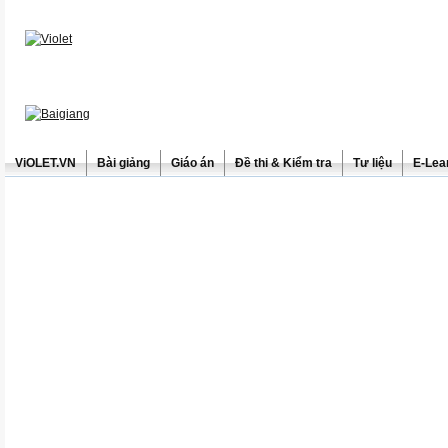
ViOLET.VN
Bài giảng
Giáo án
Đề thi & Kiểm tra
Tư liệu
E-Lea