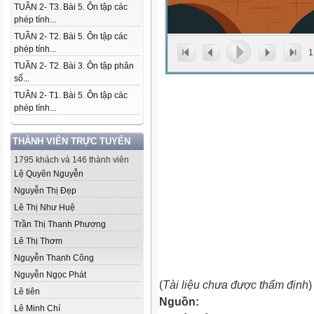
TUẦN 2- T3. Bài 5. Ôn tập các
phép tính...
TUẦN 2- T2. Bài 5. Ôn tập các
phép tính...
1
TUẦN 2- T2. Bài 3. Ôn tập phân
số...
TUẦN 2- T1. Bài 5. Ôn tập các
phép tính...
THÀNH VIÊN TRỰC TUYẾN
1795 khách và 146 thành viên
Lệ Quyên Nguyễn
Nguyễn Thị Đẹp
Lê Thị Như Huệ
Trần Thị Thanh Phương
Lê Thị Thơm
Nguyễn Thanh Công
Nguyễn Ngọc Phát
(
Tài liệu chưa được thẩm định
)
Lê tiên
Nguồn:
Lê Minh Chí