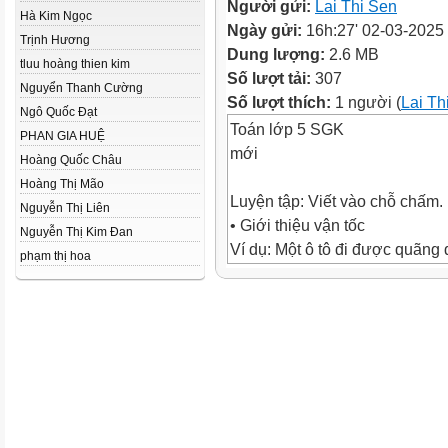
Người gửi:
Lai Thi Sen
Hà Kim Ngọc
Ngày gửi:
16h:27' 02-03-2025
Trịnh Hương
Dung lượng:
2.6 MB
tluu hoàng thien kim
Số lượt tải:
307
Nguyển Thanh Cường
Số lượt thích:
1 người (
Lai Th
Ngô Quốc Đạt
Toán lớp 5 SGK
PHAN GIA HUỆ
mới
Hoàng Quốc Châu
Hoàng Thị Mão
Luyện tập: Viết vào chỗ chấm.
Nguyễn Thị Liên
• Giới thiệu vận tốc
Nguyễn Thị Kim Đan
Ví dụ: Một ô tô đi được quãng
phạm thị hoa
giờ.
Như vậy, trung bình mỗi giờ ô tô 
Ta nói ............ của ô tô là .........
km/h.
• Cách tính vận tốc
Muốn tính vận tốc, ta lấy quãn
gian.
Gọi vận tốc là v, độ dài quãng đ