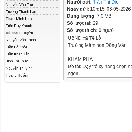
Người gửi:
Trần Thị Dịu
Nguyễn Văn Tạo
Ngày gửi:
10h:15' 06-05-2026
Trương Thanh Lan
Dung lượng:
7.0 MB
Phạm Minh Hòa
Số lượt tải:
29
Trần Duy Khánh
Số lượt thích:
0 người
Vũ Thanh Huyền
UBND xã Tề Lỗ
Nguyễn Văn Thịnh
Trường Mầm non Đồng Văn
Trần Bá Khải
Trần Khắc Tấn
KHÁM PHÁ
đinh Thị Thuỷ
Đề tài: Dạy trẻ kỹ năng chọn h
Nguyễn Thị Vinh
ngon
Hoàng Huyền
Lớp: 5 Tuổi A2
Giáo viên: Trần Thị Dịu
Trẻ hát : Em yêu cây xanh
Trẻ hát : Em yêu cây xanh
Các loại cây rau củ tươi