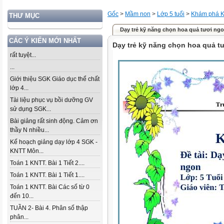
Gốc
>
Mầm non
>
Lớp 5 tuổi
>
Khám phá K
THƯ MỤC
Dạy trẻ kỹ năng chọn hoa quả tươi ng
CÁC Ý KIẾN MỚI NHẤT
Dạy trẻ kỹ năng chọn hoa quả t
rất tuyệt...
...
Giới thiệu SGK Giáo dục thể chất
lớp 4...
Tài liệu phục vụ bồi dưỡng GV
sử dụng SGK...
Bài giảng rất sinh động. Cảm ơn
thầy N nhiều...
Kế hoạch giảng dạy lớp 4 SGK -
KNTT Môn...
Toán 1 KNTT. Bài 1 Tiết 2....
Toán 1 KNTT. Bài 1 Tiết 1....
Toán 1 KNTT. Bài Các số từ 0
đến 10...
TUẦN 2- Bài 4. Phân số thập
phân...