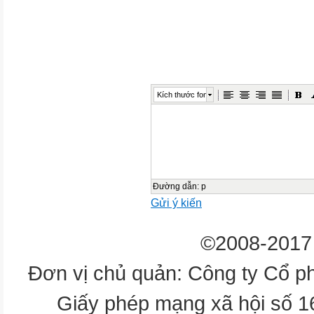
ngon
Các loại cây ăn quả tươi ngon
Các loại hoa quả hỏng
Kích thước font
Các loại hoa quả hỏng
Hình ảnh nguy hiểm khi bị ngộ
Trò chơi : Thử tài bé yêu
Đường dẫn
:
p
Gửi ý kiến
Câu 1:Theo các bé đâu là hoa
tươi ngon?
©2008-2017 
1.Quả màu sắc
Đơn vị chủ quản: Công ty Cổ p
tối ,cuống héo.
Giấy phép mạng xã hội số 