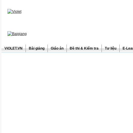
ViOLET.VN
Bài giảng
Giáo án
Đề thi & Kiểm tra
Tư liệu
E-Lea