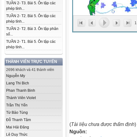
TUẦN 2- T3. Bài 5. Ôn tập các
phép tính...
TUẦN 2- T2. Bài 5. Ôn tập các
phép tính...
1
TUẦN 2- T2. Bài 3. Ôn tập phân
số...
TUẦN 2- T1. Bài 5. Ôn tập các
phép tính...
THÀNH VIÊN TRỰC TUYẾN
2696 khách và 41 thành viên
Nguyễn My
Lang Thi Bich
Phan Thanh Binh
Thành Viên Violet
Trần Thị Yến
Từ Bảo Tùng
Đỗ Thanh Tâm
(
Tài liệu chưa được thẩm định
)
Mai Hải Đăng
Nguồn:
Lê Duy Thức