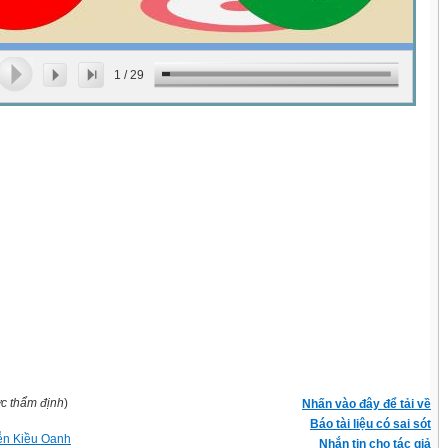
1
/
29
ợc thẩm định
)
Nhấn vào đây để tải về
Báo tài liệu có sai sót
n Kiều Oanh
Nhắn tin cho tác giả