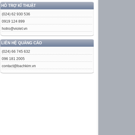
HỖ TRỢ KĨ THUẬT
(024) 62 930 536
0919 124 899
hotro@violet.vn
LIÊN HỆ QUẢNG CÁO
(024) 66 745 632
096 181 2005
contact@bachkim.vn