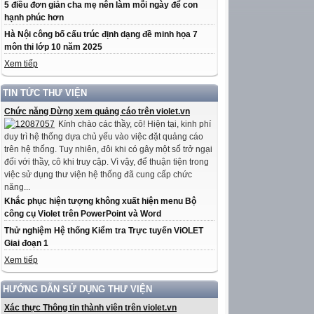
5 điều đơn giản cha mẹ nên làm mỗi ngày để con
hạnh phúc hơn
Hà Nội công bố cấu trúc định dạng đề minh họa 7
môn thi lớp 10 năm 2025
Xem tiếp
TIN TỨC THƯ VIỆN
Chức năng Dừng xem quảng cáo trên violet.vn
Kính chào các thầy, cô! Hiện tại, kinh phí
duy trì hệ thống dựa chủ yếu vào việc đặt quảng cáo
trên hệ thống. Tuy nhiên, đôi khi có gây một số trở ngại
đối với thầy, cô khi truy cập. Vì vậy, để thuận tiện trong
việc sử dụng thư viện hệ thống đã cung cấp chức
năng...
Khắc phục hiện tượng không xuất hiện menu Bộ
công cụ Violet trên PowerPoint và Word
Thử nghiệm Hệ thống Kiểm tra Trực tuyến ViOLET
Giai đoạn 1
Xem tiếp
HƯỚNG DẪN SỬ DỤNG THƯ VIỆN
Xác thực Thông tin thành viên trên violet.vn