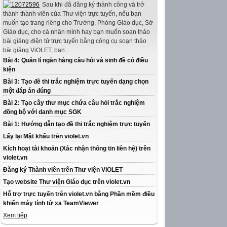
Sau khi đã đăng ký thành công và trở
thành thành viên của Thư viện trực tuyến, nếu bạn
muốn tạo trang riêng cho Trường, Phòng Giáo dục, Sở
Giáo dục, cho cá nhân mình hay bạn muốn soạn thảo
bài giảng điện tử trực tuyến bằng công cụ soạn thảo
bài giảng ViOLET, bạn...
Bài 4: Quản lí ngân hàng câu hỏi và sinh đề có điều
kiện
Bài 3: Tạo đề thi trắc nghiệm trực tuyến dạng chọn
một đáp án đúng
Bài 2: Tạo cây thư mục chứa câu hỏi trắc nghiệm
đồng bộ với danh mục SGK
Bài 1: Hướng dẫn tạo đề thi trắc nghiệm trực tuyến
Lấy lại Mật khẩu trên violet.vn
Kích hoạt tài khoản (Xác nhận thông tin liên hệ) trên
violet.vn
Đăng ký Thành viên trên Thư viện ViOLET
Tạo website Thư viện Giáo dục trên violet.vn
Hỗ trợ trực tuyến trên violet.vn bằng Phần mềm điều
khiển máy tính từ xa TeamViewer
Xem tiếp