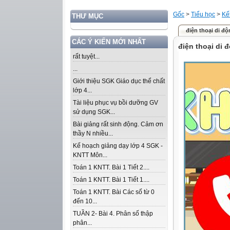
Gốc
>
Tiểu học
>
Kế
THƯ MỤC
điện thoại di đ
CÁC Ý KIẾN MỚI NHẤT
điện thoại di 
rất tuyệt...
...
Giới thiệu SGK Giáo dục thể chất
lớp 4...
Tài liệu phục vụ bồi dưỡng GV
sử dụng SGK...
Bài giảng rất sinh động. Cảm ơn
thầy N nhiều...
Kế hoạch giảng dạy lớp 4 SGK -
KNTT Môn...
Toán 1 KNTT. Bài 1 Tiết 2....
Toán 1 KNTT. Bài 1 Tiết 1....
Toán 1 KNTT. Bài Các số từ 0
đến 10...
TUẦN 2- Bài 4. Phân số thập
phân...