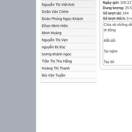
Ngày gửi:
10h:21
Nguyễn Thị Việt Anh
Dung lượng:
25.
Doãn Văn Chỉnh
Số lượt tải:
164
Số lượt thích:
0 n
Đoàn Phùng Ngọc Khánh
Chia sẻ những điề
Đồan Minh Hiên
di động
Minh Hoàng
Nguyễn Thị Vẹn
Mắt dõi
nguyễn thị trúc
Tai nghe
lương khánh ngọc
Trần Thị Thu Hằng
Tay dò
Hoàng Thị Thanh
Điện thoại di độn
Bùi Văn Tuyền
là trong cuộc sốn
Ngày 3 tháng 4 n
đầu tiên của điện
có màn hình chỉ h
khắp nơi với một 
Ngày nay, công ng
chưa đến 85 gam, 
một cái hộp chứa 
hình ảnh, nhắn ti
xem phim,...
Điện thoại di độn