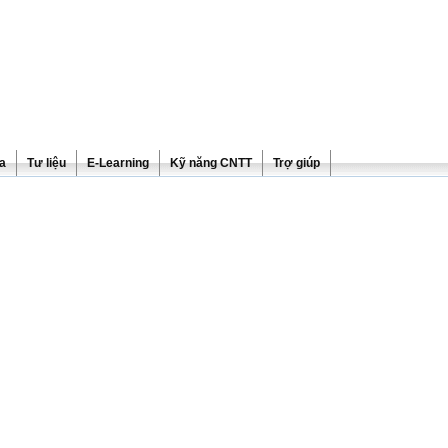
ra
Tư liệu
E-Learning
Kỹ năng CNTT
Trợ giúp