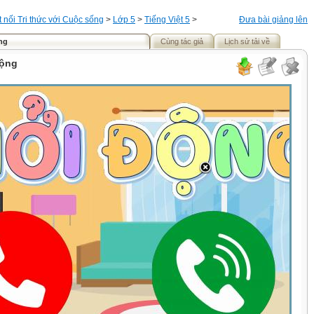
t nối Tri thức với Cuộc sống
>
Lớp 5
>
Tiếng Việt 5
>
Đưa bài giảng lên
ộng
Cùng tác giả
Lịch sử tải về
động