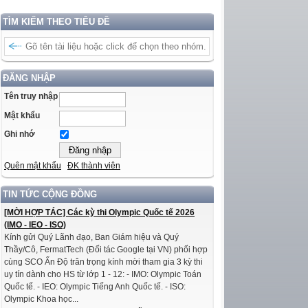
TÌM KIẾM THEO TIÊU ĐỀ
ĐĂNG NHẬP
Tên truy nhập
Mật khẩu
Ghi nhớ
Quên mật khẩu
ĐK thành viên
TIN TỨC CỘNG ĐỒNG
[MỜI HỢP TÁC] Các kỳ thi Olympic Quốc tế 2026
(IMO - IEO - ISO)
Kính gửi Quý Lãnh đạo, Ban Giám hiệu và Quý
Thầy/Cô, FermatTech (Đối tác Google tại VN) phối hợp
cùng SCO Ấn Độ trân trọng kính mời tham gia 3 kỳ thi
uy tín dành cho HS từ lớp 1 - 12: - IMO: Olympic Toán
Quốc tế. - IEO: Olympic Tiếng Anh Quốc tế. - ISO:
Olympic Khoa học...