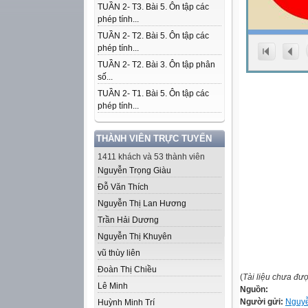
TUẦN 2- T3. Bài 5. Ôn tập các
phép tính...
TUẦN 2- T2. Bài 5. Ôn tập các
phép tính...
TUẦN 2- T2. Bài 3. Ôn tập phân
số...
TUẦN 2- T1. Bài 5. Ôn tập các
phép tính...
THÀNH VIÊN TRỰC TUYẾN
1411 khách và 53 thành viên
Nguyễn Trọng Giàu
Đỗ Văn Thích
Nguyễn Thị Lan Hương
Trần Hải Dương
Nguyễn Thị Khuyên
vũ thùy liên
Đoàn Thị Chiều
(
Tài liệu chưa đư
Lê Minh
Nguồn:
Người gửi:
Nguyễ
Huỳnh Minh Trí