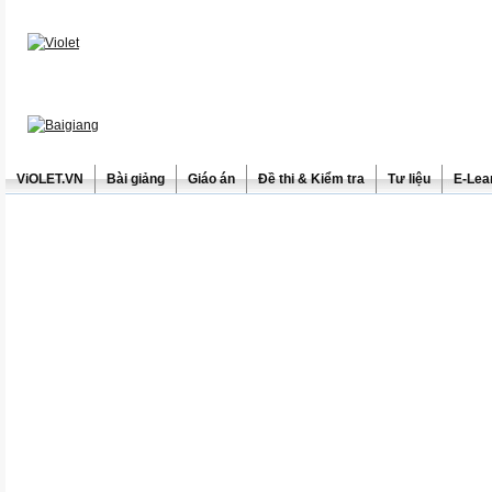
ViOLET.VN
Bài giảng
Giáo án
Đề thi & Kiểm tra
Tư liệu
E-Lea