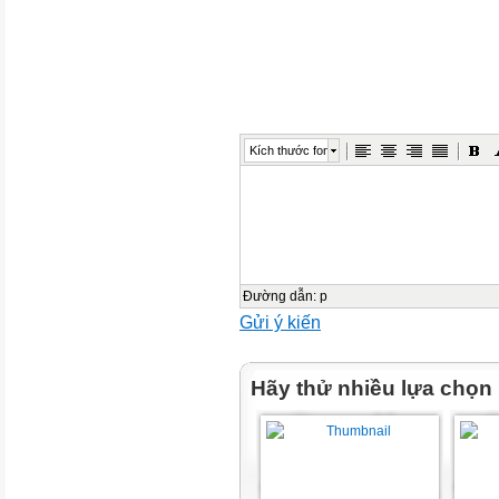
B
H
C
Kích thước font
Nhận xét: Diện tích hình chữ n
giác ABC.
Diện tích hình chữ nhật BCDE l
Vậy diện tích hình tam giác AB
Đường dẫn
:
p
Vậy muốn tính diện tích
Gửi ý kiến
của hình tam giác chúng
ta làm như thế nào?
Hãy thử nhiều lựa chọn
Muốn tính diện tích hình tam gi
lấy độ dài đáy nhân với chiều 
(cùng một đơn vị đo) rồi chia c