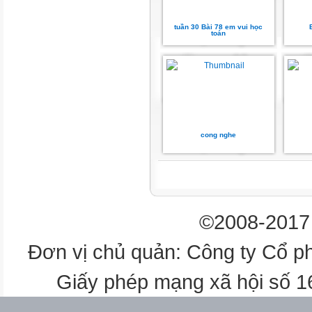
S=
tuần 30 Bài 78 em vui học
toán
Trong đó: S là diện tích
a là độ dài đáy
h là chiều cao
Cách tính diện
tích hình tam
cong nghe
giác
Bài 1:Tính diện tích mỗi hình 
sau.
©2008-2017 
= 14 cm
Đơn vị chủ quản: Công ty Cổ p
2
Giấy phép mạng xã hội số 
= 32 cm