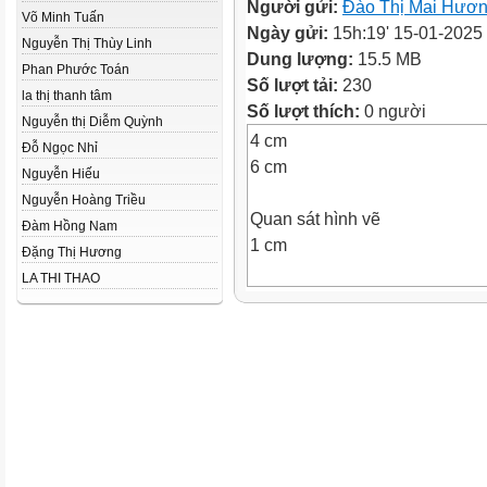
Người gửi:
Đào Thị Mai Hươ
Võ Minh Tuấn
Ngày gửi:
15h:19' 15-01-2025
Nguyễn Thị Thùy Linh
Dung lượng:
15.5 MB
Phan Phước Toán
Số lượt tải:
230
la thị thanh tâm
Số lượt thích:
0 người
Nguyễn thị Diễm Quỳnh
4 cm
Đỗ Ngọc Nhỉ
6 cm
Nguyễn Hiếu
Nguyễn Hoàng Triều
Quan sát hình vẽ
Đàm Hồng Nam
1 cm
Đặng Thị Hương
LA THI THAO
1 cm
E
A
D