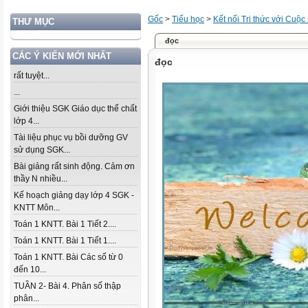
Gốc
>
Tiểu học
>
Kết nối Tri thức với Cuộc
THƯ MỤC
đọc
CÁC Ý KIẾN MỚI NHẤT
đọc
rất tuyệt...
...
Giới thiệu SGK Giáo dục thể chất
lớp 4...
Tài liệu phục vụ bồi dưỡng GV
sử dụng SGK...
Bài giảng rất sinh động. Cảm ơn
thầy N nhiều...
Kế hoạch giảng dạy lớp 4 SGK -
KNTT Môn...
Toán 1 KNTT. Bài 1 Tiết 2....
Toán 1 KNTT. Bài 1 Tiết 1....
Toán 1 KNTT. Bài Các số từ 0
đến 10...
TUẦN 2- Bài 4. Phân số thập
phân...