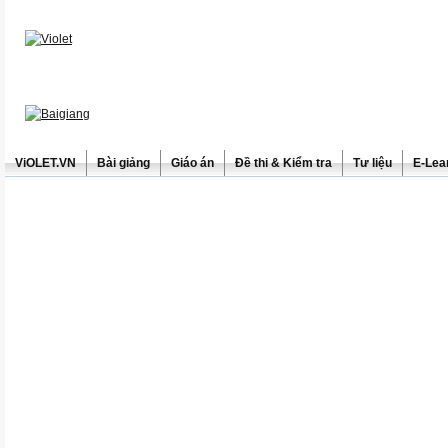
ViOLET.VN
Bài giảng
Giáo án
Đề thi & Kiểm tra
Tư liệu
E-Lea