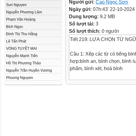
Người gửi:
Cao Ngọc Sơn
Suri Nguyen
Ngày gửi:
07h:43' 22-10-2024
Nguyễn Phương Lâm
Dung lượng:
9.2 MB
Phạm Văn Hoàng
Số lượt tải:
3
Bích Ngọc
Số lượt thích:
0 người
Đinh Thị Thu Hằng
Tiết 219: LỰA CHỌN TỪ NG
Lê Tấn Phát
VÒNG TUYẾT MAI
Câu 1: Xếp các từ có tiếng bì
Nguyễn Mạnh Tiến
hợp:bình an, bình chọn, bình l
Hồ Thị Phương Thảo
phẩm, bình xét, hoà bình
Nguyễn Trần Huyền Vương
Phuong Nguyen
a. Bình có nghĩa là yên ổn: bìn
thanh bình, hòa bình.
b. Bình có nghĩa là xem xét, xá
chọn, bình luận, bình xét, bìn
Câu 2: Tìm từ thích hợp ở bài 
a. Ai cũng mong ước có một cuộ
b. Chim bồ câu là loài chim tượn