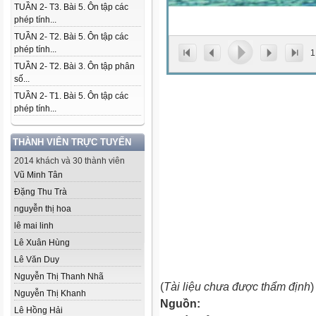
TUẦN 2- T3. Bài 5. Ôn tập các
phép tính...
TUẦN 2- T2. Bài 5. Ôn tập các
phép tính...
1
TUẦN 2- T2. Bài 3. Ôn tập phân
số...
TUẦN 2- T1. Bài 5. Ôn tập các
phép tính...
THÀNH VIÊN TRỰC TUYẾN
2014 khách và 30 thành viên
Vũ Minh Tân
Đặng Thu Trà
nguyễn thị hoa
lê mai linh
Lê Xuân Hùng
Lê Văn Duy
Nguyễn Thị Thanh Nhã
(
Tài liệu chưa được thẩm định
)
Nguyễn Thị Khanh
Nguồn:
Lê Hồng Hải