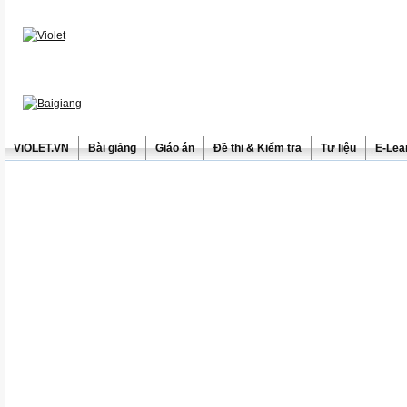
ViOLET.VN
Bài giảng
Giáo án
Đề thi & Kiểm tra
Tư liệu
E-Lea