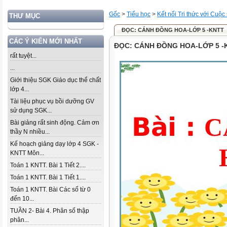
Gốc
>
Tiểu học
>
Kết nối Tri thức với Cuộc
THƯ MỤC
ĐỌC: CÁNH ĐỒNG HOA-LỚP 5 -KNTT
CÁC Ý KIẾN MỚI NHẤT
ĐỌC: CÁNH ĐỒNG HOA-LỚP 5 -
rất tuyệt...
...
Giới thiệu SGK Giáo dục thể chất
lớp 4...
Tài liệu phục vụ bồi dưỡng GV
sử dụng SGK...
Bài giảng rất sinh động. Cảm ơn
thầy N nhiều...
Kế hoạch giảng dạy lớp 4 SGK -
KNTT Môn...
Toán 1 KNTT. Bài 1 Tiết 2....
Toán 1 KNTT. Bài 1 Tiết 1....
Toán 1 KNTT. Bài Các số từ 0
đến 10...
TUẦN 2- Bài 4. Phân số thập
phân...