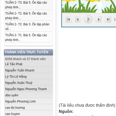
TUẦN 2- T3. Bài 5. Ôn tập các
phép tính...
TUẦN 2- T2. Bài 5. Ôn tập các
phép tính...
1
TUẦN 2- T2. Bài 3. Ôn tập phân
số...
TUẦN 2- T1. Bài 5. Ôn tập các
phép tính...
THÀNH VIÊN TRỰC TUYẾN
6056 khách và 37 thành viên
Lê Tấn Phát
Nguyễn Tuấn Khanh
Lý Thị Lệ Hằng
Nguyễn Xuân Thuỷ
Nguyễn Ngọc Phương Thanh
đào uyên
Nguyễn Phương Linh
(
Tài liệu chưa được thẩm định
)
cao thị hương
Nguồn:
cao huyen