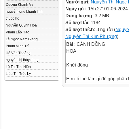
Người gửi:
Nguyễn Thị Ngọc 
Dương Khánh Vy
Ngày gửi:
15h:27' 01-06-2024
nguyễn tống khánh linh
Dung lượng:
3.2 MB
thuoc ho
Số lượt tải:
1184
Nguyễn Quỳnh Hoa
Số lượt thích:
3 người (
Nguyễ
Phạm Lão Hạc
Nguyễn Thị Kim Phượng
)
Lê Ngọc Nam Giang
Bài : CÁNH ĐỒNG
Phạm Minh Trí
HOA
Hồ Văn Thoảng
nguyễn thị thùy dung
Khởi động
Lê Thị Thu Hiền
Liêu Thị Trúc Ly
Em có thể làm gì để góp phần
phố hay thôn xóm của em thê
Để góp phần làm cho khu phố 
xóm của em thêm sạch đẹp, em
cỏ dại ở ven đường, nhặt rác 
phố, nhắc nhở mọi người khôn
bãi, trồng thêm hoa dọc ven đ