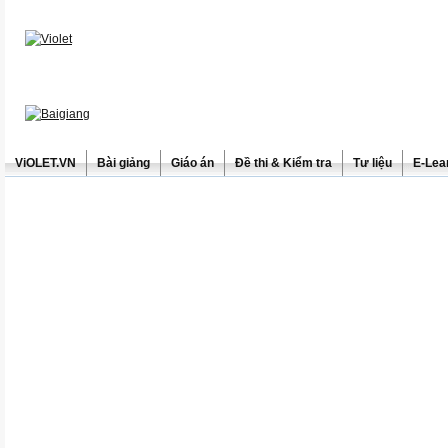
ViOLET.VN
Bài giảng
Giáo án
Đề thi & Kiểm tra
Tư liệu
E-Lea