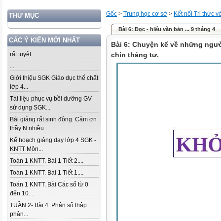
Gốc
>
Trung học cơ sở
>
Kết nối Tri thức 
THƯ MỤC
Bài 6: Đọc - hiểu văn bản ... 9 tháng 4
CÁC Ý KIẾN MỚI NHẤT
Bài 6: Chuyện kể về những ngườ
rất tuyệt...
chín tháng tư.
...
Giới thiệu SGK Giáo dục thể chất
lớp 4...
Tài liệu phục vụ bồi dưỡng GV
sử dụng SGK...
Bài giảng rất sinh động. Cảm ơn
thầy N nhiều...
Kế hoạch giảng dạy lớp 4 SGK -
KNTT Môn...
Toán 1 KNTT. Bài 1 Tiết 2....
Toán 1 KNTT. Bài 1 Tiết 1....
Toán 1 KNTT. Bài Các số từ 0
đến 10...
TUẦN 2- Bài 4. Phân số thập
phân...