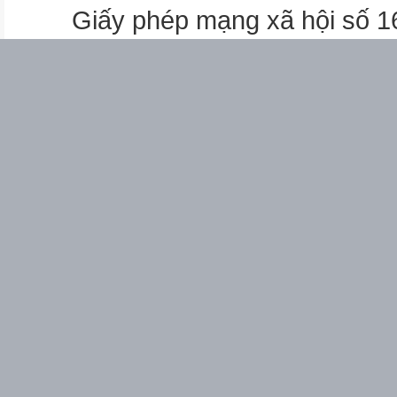
Bắc Bộ
Giấy phép mạng xã hội số 
2. Địa điểm diễn ra hội Gióng
+ Hội Gióng diễn ra ở những 
+ Những địa điểm đó nhắc em 
tiết nào trong truyền thuyết T
- Địa điểm: Trên một khu vực 
những vết tích còn lại của Th
gồm:
- Cố Viên (vườn cũ), nay ở gi
Viên, tương truyền là vườn cà
mà bà đã giẫm phải vết chân 
- Miếu Ban, thuộc thôn Phù D
sinh ra
- Đền Mẫu là nơi thờ mẹ Gióng
- Đền Thượng là nơi thờ phụ
3. Tiến trình lễ hội