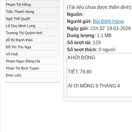
Phạm Thị Hồng
(
Tài liệu chưa được thẩm định
)
Trần Thanh Hùng
Nguồn:
Ngô Thế Quyết
Người gửi:
Bùi Đình Hùng
Lê Duy Minh Long
Ngày gửi:
21h:32' 19-01-2026
Trương Thị Quỳnh Anh
Dung lượng:
1.1 MB
đỗ thị thanh thảo
Số lượt tải:
129
Đỗ Thị Thu Nga
Số lượt thích:
0 người
Võ Huệ
KHỞI ĐỘNG
Phạm Ngọc Đăng Hà
Phan Thi Bich Tuyen
TIẾT: 79,80
Đinh Liên
AI ƠI MỒNG 9 THÁNG 4
I. ĐỌC VÀ TÌM HIỂU CHUNG
1. Đọc
- Đọc trôi chảy, phù hợp về tốc
- Tập trung lắng nghe và theo 