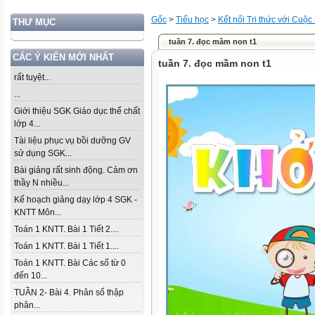
Gốc
>
Tiểu học
>
Kết nối Tri thức với Cuộc
THƯ MỤC
tuần 7. đọc mầm non t1
CÁC Ý KIẾN MỚI NHẤT
tuần 7. đọc mầm non t1
rất tuyệt...
...
Giới thiệu SGK Giáo dục thể chất
lớp 4...
Tài liệu phục vụ bồi dưỡng GV
sử dụng SGK...
Bài giảng rất sinh động. Cảm ơn
thầy N nhiều...
Kế hoạch giảng dạy lớp 4 SGK -
KNTT Môn...
Toán 1 KNTT. Bài 1 Tiết 2....
Toán 1 KNTT. Bài 1 Tiết 1....
Toán 1 KNTT. Bài Các số từ 0
đến 10...
TUẦN 2- Bài 4. Phân số thập
phân...