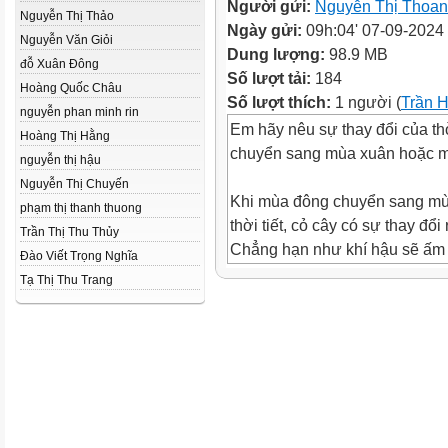
Người gửi:
Nguyễn Thị Thoan
Nguyễn Thị Thảo
Ngày gửi:
09h:04' 07-09-2024
Nguyễn Văn Giỏi
Dung lượng:
98.9 MB
đỗ Xuân Đông
Số lượt tải:
184
Hoàng Quốc Châu
Số lượt thích:
1 người (
Trần 
nguyễn phan minh rin
Em hãy nêu sự thay đổi của thời
Hoàng Thị Hằng
chuyển sang mùa xuân hoặc 
nguyễn thị hậu
Nguyễn Thị Chuyến
Khi mùa đông chuyển sang mù
phạm thị thanh thuong
thời tiết, cỏ cây có sự thay đổi r
Trần Thị Thu Thủy
Chẳng hạn như khí hậu sẽ ấm
Đào Viết Trọng Nghĩa
không còn lạnh giá. Những cơn
Tạ Thị Thu Trang
thổi vù vù được thay bằng nhữ
gió nhẹ nhàng.
Những chồi non xuất hiện trê
cành cây, lá cây xanh mướt, 
ngọn cỏ nằm ngủ im lìm dưới 
bỗng trỗi dậy xanh nõn nà..