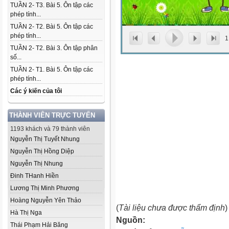
TUẦN 2- T3. Bài 5. Ôn tập các
phép tính...
TUẦN 2- T2. Bài 5. Ôn tập các
phép tính...
1
TUẦN 2- T2. Bài 3. Ôn tập phân
số...
TUẦN 2- T1. Bài 5. Ôn tập các
phép tính...
Các ý kiến của tôi
THÀNH VIÊN TRỰC TUYẾN
1193 khách và 79 thành viên
Nguyễn Thị Tuyết Nhung
Nguyễn Thị Hồng Diệp
Nguyễn Thị Nhung
Đinh THanh Hiền
Lương Thị Minh Phương
Hoàng Nguyễn Yên Thảo
(
Tài liệu chưa được thẩm định
)
Hà Thị Nga
Nguồn:
Thái Phạm Hải Băng