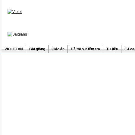
ViOLET.VN
Bài giảng
Giáo án
Đề thi & Kiểm tra
Tư liệu
E-Lea