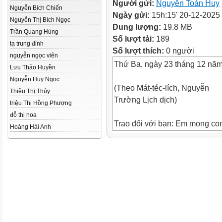
Người gửi:
Nguyễn Toàn Huy
Nguyễn Bích Chiến
Ngày gửi:
15h:15' 20-12-2025
Nguyễn Thị Bích Ngọc
Dung lượng:
19.8 MB
Trần Quang Hùng
Số lượt tải:
189
tạ trung đỉnh
Số lượt thích:
0 người
nguyễn ngọc viên
Thứ Ba, ngày 23 tháng 12 nă
Lưu Thảo Huyền
Nguyễn Huy Ngọc
(Theo Mát-téc-lích, Nguyễn
Thiều Thị Thúy
Trường Lịch dịch)
triệu Thị Hồng Phượng
đỗ thị hoa
Trao đổi với bạn: Em mong co
Hoàng Hải Anh
sẽ làm ra những sản phẩm gì 
sống tốt đẹp hơn trong tương l
Thứ Ba, ngày 23 tháng 12 nă
(Theo Mát-téc-lích, Nguyễn
Trường Lịch dịch)