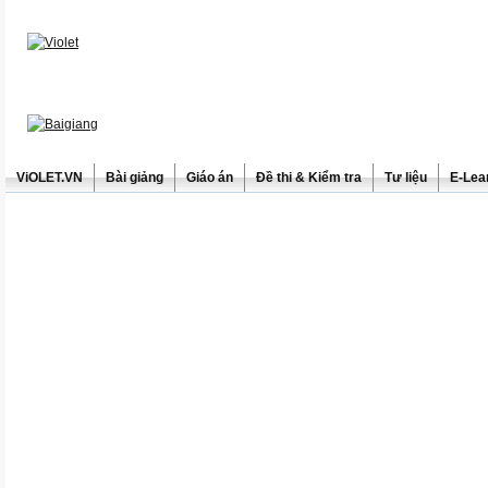
ViOLET.VN
Bài giảng
Giáo án
Đề thi & Kiểm tra
Tư liệu
E-Lea