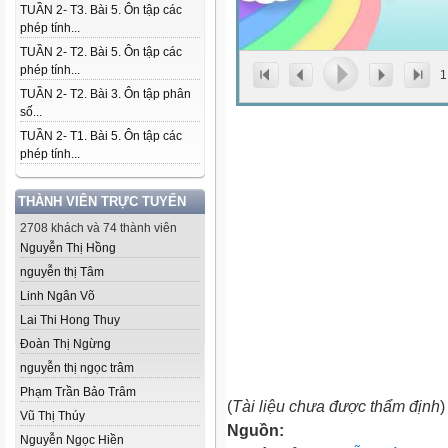
TUẦN 2- T3. Bài 5. Ôn tập các
phép tính...
TUẦN 2- T2. Bài 5. Ôn tập các
phép tính...
1
TUẦN 2- T2. Bài 3. Ôn tập phân
số...
TUẦN 2- T1. Bài 5. Ôn tập các
phép tính...
THÀNH VIÊN TRỰC TUYẾN
2708 khách và 74 thành viên
Nguyễn Thị Hồng
nguyễn thị Tâm
Linh Ngân Võ
Lai Thi Hong Thuy
Đoàn Thị Ngừng
nguyễn thị ngọc trâm
Phạm Trần Bảo Trâm
(
Tài liệu chưa được thẩm định
)
Vũ Thị Thúy
Nguồn:
Nguyễn Ngọc Hiền