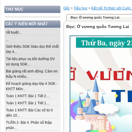
Gốc
>
Tiểu học
>
Kết nối Tri thức với Cuộc
THƯ MỤC
Đọc: Ở vương quốc Tương Lai
CÁC Ý KIẾN MỚI NHẤT
Đọc: Ở vương quốc Tương Lai
rất tuyệt...
...
Giới thiệu SGK Giáo dục thể chất
lớp 4...
Tài liệu phục vụ bồi dưỡng GV
sử dụng SGK...
Bài giảng rất sinh động. Cảm ơn
thầy N nhiều...
Kế hoạch giảng dạy lớp 4 SGK -
KNTT Môn...
Toán 1 KNTT. Bài 1 Tiết 2....
Toán 1 KNTT. Bài 1 Tiết 1....
Toán 1 KNTT. Bài Các số từ 0
đến 10...
TUẦN 2- Bài 4. Phân số thập
phân...