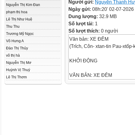
Người gửi:
Nguyễn Thanh Hu
Nguyễn Thị Kim Đan
Ngày gửi:
08h:20' 02-07-2026
phạm thị hoa
Dung lượng:
32.9 MB
Lê Thị Như Huệ
Số lượt tải:
1
Thu Thu
Số lượt thích:
0 người
Trương Mỹ Ngọc
Văn bản: XE ĐÊM
Võ Hưng A
(Trích, Côn- xtan-tin Pau-xtốp-k
Đào Thị Thủy
võ thị hà
KHỞI ĐỘNG
Nguyễn Thị Mơ
Huỳnh Vị Thuý
VĂN BẢN: XE ĐÊM
Lê Thị Thơm
I. TÌM HIỂU CHUNG
1. Tác giả
- Côn-xtan-tin Pau-xtốp-xki si
mất ngày 14 tháng 7 năm 1968
tiếng.
- Bố ông là một nhân viên đư
Zaporizhia, còn mẹ ông xuất thâ
người Ba Lan vì vậy gia đình