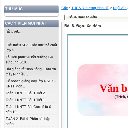
Gốc
>
THCS (Chương trình cũ)
>
Ngữ văn
THƯ MỤC
Bài 8. Đọc: Xe đêm
CÁC Ý KIẾN MỚI NHẤT
Bài 8. Đọc: Xe đêm
rất tuyệt...
...
Giới thiệu SGK Giáo dục thể chất
lớp 4...
Tài liệu phục vụ bồi dưỡng GV
sử dụng SGK...
Bài giảng rất sinh động. Cảm ơn
thầy N nhiều...
Kế hoạch giảng dạy lớp 4 SGK -
KNTT Môn...
Toán 1 KNTT. Bài 1 Tiết 2....
Toán 1 KNTT. Bài 1 Tiết 1....
Toán 1 KNTT. Bài Các số từ 0
đến 10...
TUẦN 2- Bài 4. Phân số thập
phân...