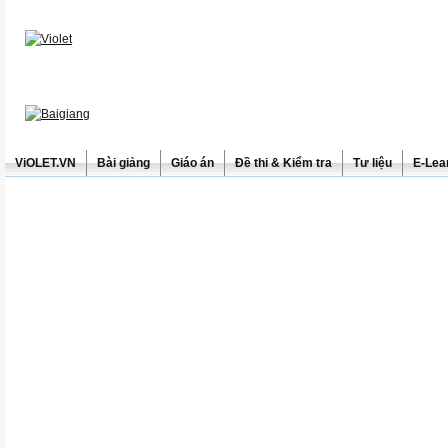
ViOLET.VN
Bài giảng
Giáo án
Đề thi & Kiểm tra
Tư liệu
E-Lea