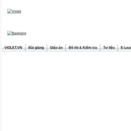
ViOLET.VN
Bài giảng
Giáo án
Đề thi & Kiểm tra
Tư liệu
E-Lea