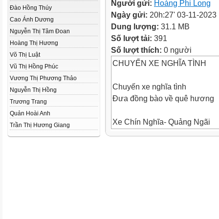
Người gửi:
Hoàng Phi Long
Đào Hồng Thúy
Ngày gửi:
20h:27' 03-11-2023
Cao Ánh Dương
Dung lượng:
31.1 MB
Nguyễn Thị Tâm Đoan
Số lượt tải:
391
Hoàng Thị Hương
Số lượt thích:
0 người
Võ Thị Luật
CHUYẾN XE NGHĨA TÌNH
Vũ Thị Hồng Phúc
Vương Thị Phương Thảo
Chuyến xe nghĩa tình
Nguyễn Thị Hồng
Đưa đồng bào về quê hương
Trương Trang
Quản Hoài Anh
Xe Chín Nghĩa- Quảng Ngãi
Trần Thị Hương Giang
Chuyến xe nghĩa tình
Đưa đồng bào về Quảng Ngãi
Bài “Vẽ màu” gồm mấy khổ
thơ?
5 khổ