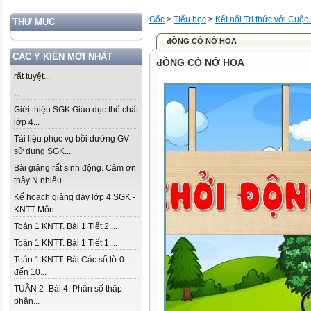
Gốc
>
Tiểu học
>
Kết nối Tri thức với Cuộc
THƯ MỤC
đỒNG CỎ NỞ HOA
CÁC Ý KIẾN MỚI NHẤT
đỒNG CỎ NỞ HOA
rất tuyệt...
...
Giới thiệu SGK Giáo dục thể chất
lớp 4...
Tài liệu phục vụ bồi dưỡng GV
sử dụng SGK...
Bài giảng rất sinh động. Cảm ơn
thầy N nhiều...
Kế hoạch giảng dạy lớp 4 SGK -
KNTT Môn...
Toán 1 KNTT. Bài 1 Tiết 2....
Toán 1 KNTT. Bài 1 Tiết 1....
Toán 1 KNTT. Bài Các số từ 0
đến 10...
TUẦN 2- Bài 4. Phân số thập
phân...