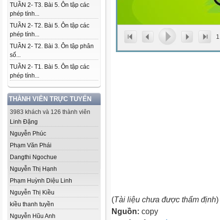
TUẦN 2- T3. Bài 5. Ôn tập các
phép tính...
TUẦN 2- T2. Bài 5. Ôn tập các
phép tính...
1
TUẦN 2- T2. Bài 3. Ôn tập phân
số...
TUẦN 2- T1. Bài 5. Ôn tập các
phép tính...
THÀNH VIÊN TRỰC TUYẾN
3983 khách và 126 thành viên
Linh Đặng
Nguyễn Phúc
Phạm Văn Phái
Dangthi Ngochue
Nguyễn Thị Hạnh
Phạm Huỳnh Diệu Linh
Nguyễn Thị Kiều
(
Tài liệu chưa được thẩm định
)
kiều thanh tuyền
Nguồn:
copy
Nguyễn Hũu Anh