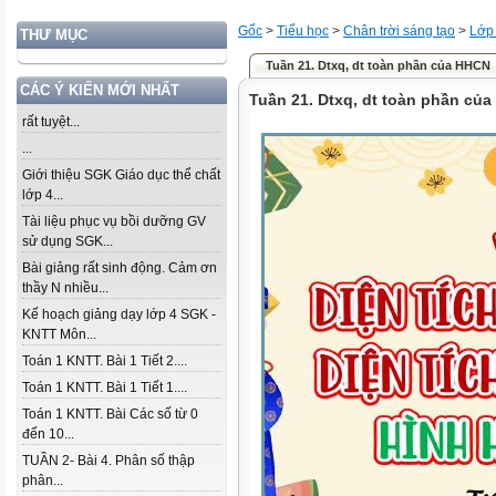
Gốc
>
Tiểu học
>
Chân trời sáng tạo
>
Lớp
THƯ MỤC
Tuần 21. Dtxq, dt toàn phần của HHCN
CÁC Ý KIẾN MỚI NHẤT
Tuần 21. Dtxq, dt toàn phần củ
rất tuyệt...
...
Giới thiệu SGK Giáo dục thể chất
lớp 4...
Tài liệu phục vụ bồi dưỡng GV
sử dụng SGK...
Bài giảng rất sinh động. Cảm ơn
thầy N nhiều...
Kế hoạch giảng dạy lớp 4 SGK -
KNTT Môn...
Toán 1 KNTT. Bài 1 Tiết 2....
Toán 1 KNTT. Bài 1 Tiết 1....
Toán 1 KNTT. Bài Các số từ 0
đến 10...
TUẦN 2- Bài 4. Phân số thập
phân...