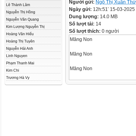
Người gửi:
Ngô Thị Xuân Thú
Lê Thành Lâm
Ngày gửi:
12h:51' 15-03-2025
Nguyễn Thị Hồng
Dung lượng:
14.0 MB
Nguyễn Văn Quang
Số lượt tải:
14
Kim Lượng Nguyễn Thị
Số lượt thích:
0 người
Hoàng Văn Hiếu
Măng Non
Hoàng Thị Tuyên
Nguyễn Hải Anh
Măng Non
Linh Nguyen
Phạm Thanh Mai
Măng Non
Kim Chi
Trương Hà Vy
– Nhận biết được diện tích xu
của hình hộp chữ nhật.
– Tính được diện tích xung qu
hình hộp chữ nhật.
– Giải quyết được một số vấn 
tích xung quanh và diện tích t
– HS có cơ hội phát triển các 
học; giao tiếp toán học; mô hì