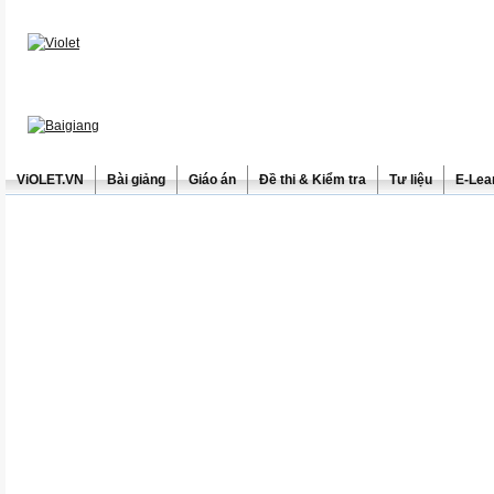
ViOLET.VN
Bài giảng
Giáo án
Đề thi & Kiểm tra
Tư liệu
E-Lea