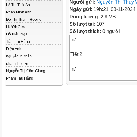
Người gửi:
Nguyễn Thị Thúy 
Lê Thị Thái An
Ngày gửi:
19h:21' 03-11-2024
Phan Minh Anh
Dung lượng:
2.8 MB
Đỗ Thị Thanh Hương
Số lượt tải:
107
HƯƠNG Mai
Số lượt thích:
0 người
Đỗ Kiều Nga
m/
Trần Thị Hằng
Diệu Anh
Tiết 2
nguyễn thị thảo
phạm thị dơn
m/
Nguyễn Thị Cẩm Giang
Phạm Thu Hằng
– Củng cố một số kĩ năng liên
phân số thập phân, số thập ph
– Vận dụng để giải quyết vấn 
– HS có cơ hội để phát triển c
tư duy và lập luận toán học, m
hoá toán học, giao tiếp toán họ
quyết vấn đề toán học.