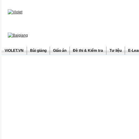
ViOLET.VN
Bài giảng
Giáo án
Đề thi & Kiểm tra
Tư liệu
E-Lea