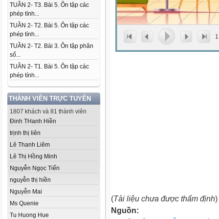
TUẦN 2- T3. Bài 5. Ôn tập các
phép tính...
TUẦN 2- T2. Bài 5. Ôn tập các
phép tính...
1
TUẦN 2- T2. Bài 3. Ôn tập phân
số...
TUẦN 2- T1. Bài 5. Ôn tập các
phép tính...
THÀNH VIÊN TRỰC TUYẾN
1807 khách và 81 thành viên
Đinh THanh Hiền
trịnh thị liên
Lê Thanh Liêm
Lê Thị Hồng Minh
Nguyễn Ngọc Tiến
nguyễn thị hiền
Nguyễn Mai
(
Tài liệu chưa được thẩm định
)
Ms Quenie
Nguồn:
Tu Huong Hue