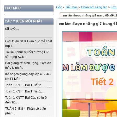
Gốc
>
Tiểu học
>
Chân trời sáng tạo
>
Lớp
THƯ MỤC
em làm được những gì? trang 61- tiết 2
CÁC Ý KIẾN MỚI NHẤT
em làm được những gì? trang 61-
rất tuyệt...
...
Giới thiệu SGK Giáo dục thể chất
lớp 4...
Tài liệu phục vụ bồi dưỡng GV
sử dụng SGK...
Bài giảng rất sinh động. Cảm ơn
thầy N nhiều...
Kế hoạch giảng dạy lớp 4 SGK -
KNTT Môn...
Toán 1 KNTT. Bài 1 Tiết 2....
Toán 1 KNTT. Bài 1 Tiết 1....
Toán 1 KNTT. Bài Các số từ 0
đến 10...
TUẦN 2- Bài 4. Phân số thập
phân...