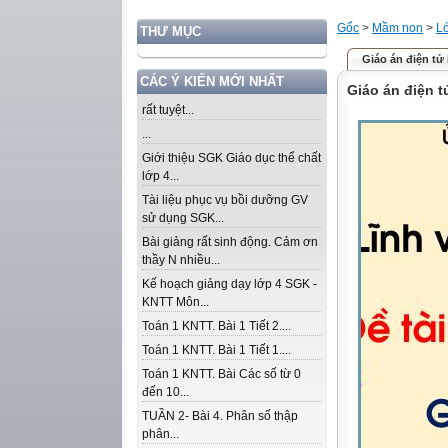
Gốc
>
Mầm non
>
Lớ
THƯ MỤC
Giáo án điện tử l
CÁC Ý KIẾN MỚI NHẤT
Giáo án điện tử
rất tuyệt...
...
Giới thiệu SGK Giáo dục thể chất
lớp 4...
Tài liệu phục vụ bồi dưỡng GV
sử dụng SGK...
Bài giảng rất sinh động. Cảm ơn
thầy N nhiều...
Kế hoạch giảng dạy lớp 4 SGK -
KNTT Môn...
Toán 1 KNTT. Bài 1 Tiết 2....
Toán 1 KNTT. Bài 1 Tiết 1....
Toán 1 KNTT. Bài Các số từ 0
đến 10...
TUẦN 2- Bài 4. Phân số thập
phân...