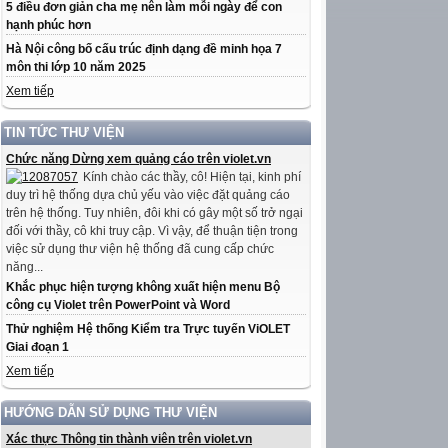
5 điều đơn giản cha mẹ nên làm mỗi ngày để con
hạnh phúc hơn
Hà Nội công bố cấu trúc định dạng đề minh họa 7
môn thi lớp 10 năm 2025
Xem tiếp
TIN TỨC THƯ VIỆN
Chức năng Dừng xem quảng cáo trên violet.vn
Kính chào các thầy, cô! Hiện tại, kinh phí
duy trì hệ thống dựa chủ yếu vào việc đặt quảng cáo
trên hệ thống. Tuy nhiên, đôi khi có gây một số trở ngại
đối với thầy, cô khi truy cập. Vì vậy, để thuận tiện trong
việc sử dụng thư viện hệ thống đã cung cấp chức
năng...
Khắc phục hiện tượng không xuất hiện menu Bộ
công cụ Violet trên PowerPoint và Word
Thử nghiệm Hệ thống Kiểm tra Trực tuyến ViOLET
Giai đoạn 1
Xem tiếp
HƯỚNG DẪN SỬ DỤNG THƯ VIỆN
Xác thực Thông tin thành viên trên violet.vn