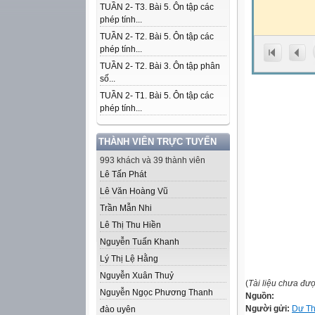
TUẦN 2- T3. Bài 5. Ôn tập các
phép tính...
TUẦN 2- T2. Bài 5. Ôn tập các
phép tính...
TUẦN 2- T2. Bài 3. Ôn tập phân
số...
TUẦN 2- T1. Bài 5. Ôn tập các
phép tính...
THÀNH VIÊN TRỰC TUYẾN
993 khách và 39 thành viên
Lê Tấn Phát
Lê Văn Hoàng Vũ
Trần Mẫn Nhi
Lê Thị Thu Hiền
Nguyễn Tuấn Khanh
Lý Thị Lệ Hằng
Nguyễn Xuân Thuỷ
(
Tài liệu chưa đư
Nguyễn Ngọc Phương Thanh
Nguồn:
Người gửi:
Dư Th
đào uyên