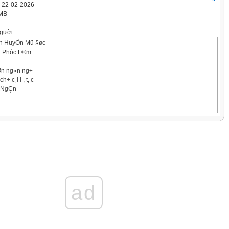
' 22-02-2026
 MB
gười
n HuyÖn Mü §øc
 Phóc L©m
iÓn ng«n ng÷
÷ c¸i i , t, c
Þ NgÇn
ad
i