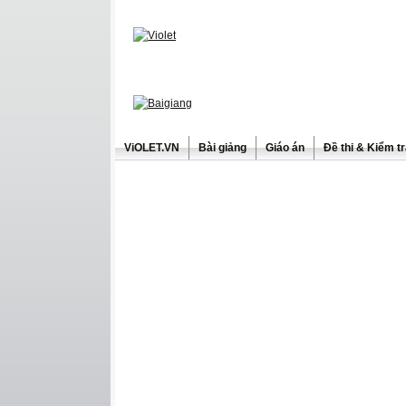
ViOLET.VN
Bài giảng
Giáo án
Đề thi & Kiểm t