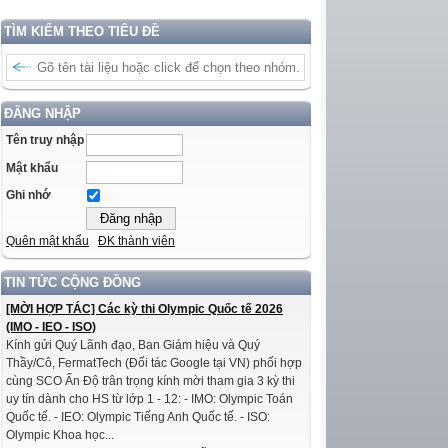
TÌM KIẾM THEO TIÊU ĐỀ
ĐĂNG NHẬP
Tên truy nhập
Mật khẩu
Ghi nhớ
Quên mật khẩu
ĐK thành viên
TIN TỨC CỘNG ĐỒNG
[MỜI HỢP TÁC] Các kỳ thi Olympic Quốc tế 2026
(IMO - IEO - ISO)
Kính gửi Quý Lãnh đạo, Ban Giám hiệu và Quý
Thầy/Cô, FermatTech (Đối tác Google tại VN) phối hợp
cùng SCO Ấn Độ trân trọng kính mời tham gia 3 kỳ thi
uy tín dành cho HS từ lớp 1 - 12: - IMO: Olympic Toán
Quốc tế. - IEO: Olympic Tiếng Anh Quốc tế. - ISO:
Olympic Khoa học...