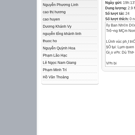
Ngày gửi:
19h:13
Nguyễn Phương Linh
Dung lượng:
2.9
cao thị hương
Số lượt tải:
24
Số lượt thích:
0 n
cao huyen
ñy Ban Nh©n D©
Dương Khánh Vy
Trõ¬ng MÇm Non
nguyễn tống khánh linh
thuoc ho
LÜnh vùc ph¸t tr
§Ò tµi: Lµm quen ch
Nguyễn Quỳnh Hoa
Gi¸o viªn: Dù Th
Phạm Lão Hạc
Lê Ngọc Nam Giang
Viªn bi
Phạm Minh Trí
Viªn bi
Hồ Văn Thoảng
Giíi thiÖu ch÷ i
i
CÊu t¹o cña ch÷ i
C¸c kiÓu cña ch÷ 
i i