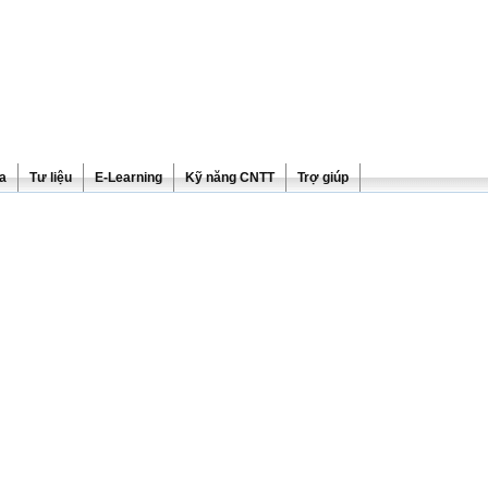
ra
Tư liệu
E-Learning
Kỹ năng CNTT
Trợ giúp