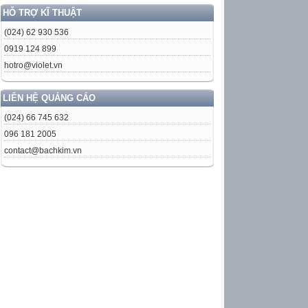
HỖ TRỢ KĨ THUẬT
(024) 62 930 536
0919 124 899
hotro@violet.vn
LIÊN HỆ QUẢNG CÁO
(024) 66 745 632
096 181 2005
contact@bachkim.vn