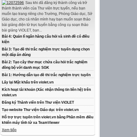
Sau khi đã đăng ký thành công và trở
thành thành viên của Thư viện trực tuyến, nếu bạn
muốn tạo trang riêng cho Trường, Phòng Giáo dục, Sở
Giáo dục, cho cá nhân mình hay bạn muốn soạn thảo
bài giảng điện tử trực tuyến bằng công cụ soạn thảo
bài giảng ViOLET, bạn...
Bài 4: Quản lí ngân hàng câu hỏi và sinh đề có điều
kiện
Bài 3: Tạo đề thi trắc nghiệm trực tuyến dạng chọn
một đáp án đúng
Bài 2: Tạo cây thư mục chứa câu hỏi trắc nghiệm
đồng bộ với danh mục SGK
Bài 1: Hướng dẫn tạo đề thi trắc nghiệm trực tuyến
Lấy lại Mật khẩu trên violet.vn
Kích hoạt tài khoản (Xác nhận thông tin liên hệ) trên
violet.vn
Đăng ký Thành viên trên Thư viện ViOLET
Tạo website Thư viện Giáo dục trên violet.vn
Hỗ trợ trực tuyến trên violet.vn bằng Phần mềm điều
khiển máy tính từ xa TeamViewer
Xem tiếp