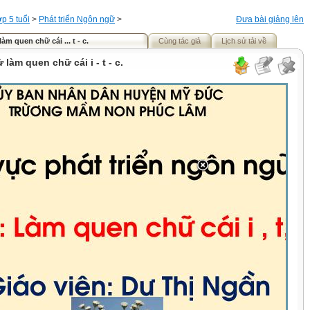
p 5 tuổi
>
Phát triển Ngôn ngữ
>
Đưa bài giảng lên
àm quen chữ cái ... t - c.
Cùng tác giả
Lịch sử tải về
 làm quen chữ cái i - t - c.