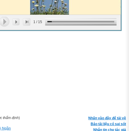
1
/
15
ợc thẩm định
)
Nhấn vào đây để tải về
Báo tài liệu có sai sót
ị Ngần
Nhắn tin cho tác giả