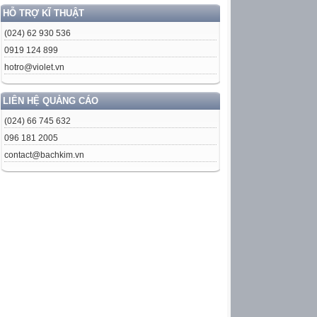
HỖ TRỢ KĨ THUẬT
(024) 62 930 536
0919 124 899
hotro@violet.vn
LIÊN HỆ QUẢNG CÁO
(024) 66 745 632
096 181 2005
contact@bachkim.vn