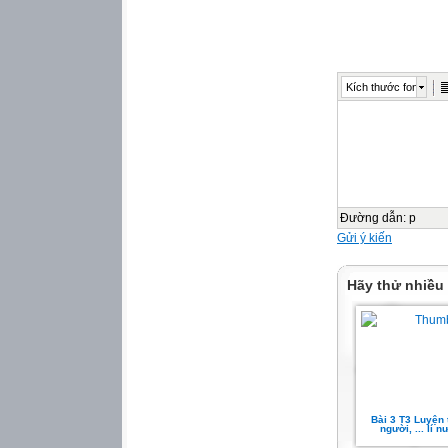
Thứ hai ngày 15 
Tiếng Việt:
Bài 16A. Tấm lòng
Kích thước font
Thứ hai ngày 15 
Tiếng Việt
Bài 16A. Tấm lòng
Nội dung:
Ca ngợi tài năng
cao thượng của 
Đường dẫn
:
p
Gửi ý kiến
Hãy thử nhiều
Bài 3 T3 Luyện 
người, ... lí 