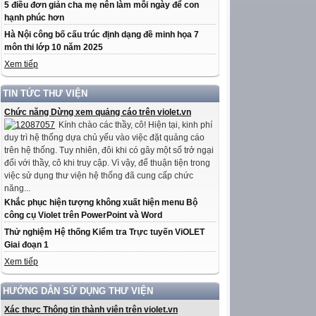
5 điều đơn giản cha mẹ nên làm mỗi ngày để con
hạnh phúc hơn
Hà Nội công bố cấu trúc định dạng đề minh họa 7
môn thi lớp 10 năm 2025
Xem tiếp
TIN TỨC THƯ VIỆN
Chức năng Dừng xem quảng cáo trên violet.vn
Kính chào các thầy, cô! Hiện tại, kinh phí
duy trì hệ thống dựa chủ yếu vào việc đặt quảng cáo
trên hệ thống. Tuy nhiên, đôi khi có gây một số trở ngại
đối với thầy, cô khi truy cập. Vì vậy, để thuận tiện trong
việc sử dụng thư viện hệ thống đã cung cấp chức
năng...
Khắc phục hiện tượng không xuất hiện menu Bộ
công cụ Violet trên PowerPoint và Word
Thử nghiệm Hệ thống Kiểm tra Trực tuyến ViOLET
Giai đoạn 1
Xem tiếp
HƯỚNG DẪN SỬ DỤNG THƯ VIỆN
Xác thực Thông tin thành viên trên violet.vn