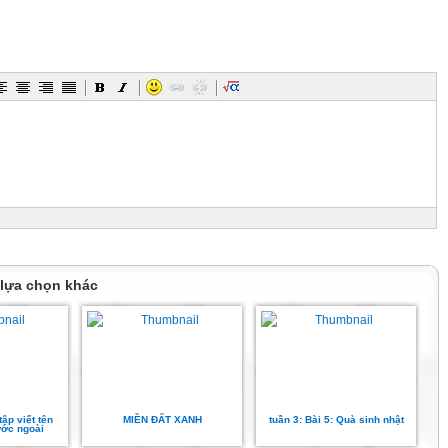
tháng 11 năm 2021
 người thầy thuốc (Tiết 1)
tháng 11 năm 2021
 người thầy thuốc (Tiết 1)
, tấm lòng nhân hậu và nhân cách
Hải Thượng Lãn Ông.
 lựa chọn khác
tập viết tên
MIỀN ĐẤT XANH
tuần 3: Bài 5: Quà sinh nhật
nước ngoài