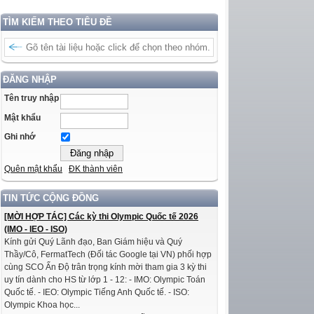
TÌM KIẾM THEO TIÊU ĐỀ
ĐĂNG NHẬP
Tên truy nhập
Mật khẩu
Ghi nhớ
Quên mật khẩu
ĐK thành viên
TIN TỨC CỘNG ĐỒNG
[MỜI HỢP TÁC] Các kỳ thi Olympic Quốc tế 2026
(IMO - IEO - ISO)
Kính gửi Quý Lãnh đạo, Ban Giám hiệu và Quý
Thầy/Cô, FermatTech (Đối tác Google tại VN) phối hợp
cùng SCO Ấn Độ trân trọng kính mời tham gia 3 kỳ thi
uy tín dành cho HS từ lớp 1 - 12: - IMO: Olympic Toán
Quốc tế. - IEO: Olympic Tiếng Anh Quốc tế. - ISO:
Olympic Khoa học...