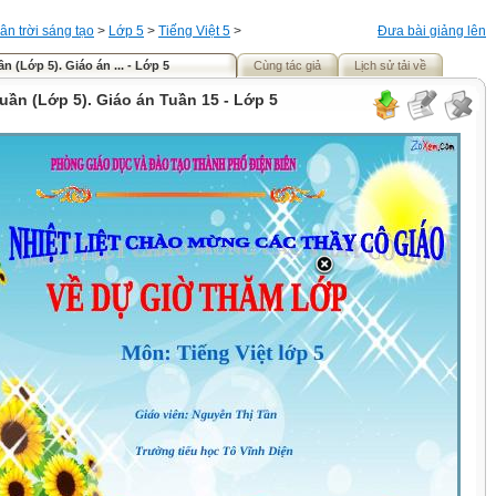
ân trời sáng tạo
>
Lớp 5
>
Tiếng Việt 5
>
Đưa bài giảng lên
n (Lớp 5). Giáo án ... - Lớp 5
Cùng tác giả
Lịch sử tải về
uần (Lớp 5). Giáo án Tuần 15 - Lớp 5