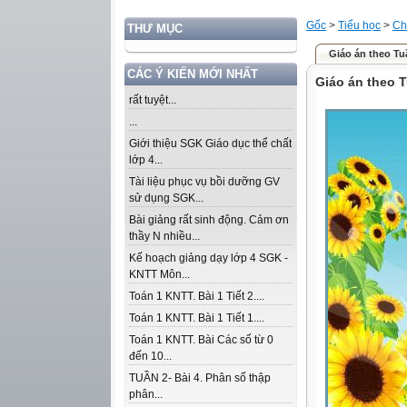
Gốc
>
Tiểu học
>
Ch
THƯ MỤC
Giáo án theo Tuầ
CÁC Ý KIẾN MỚI NHẤT
Giáo án theo T
rất tuyệt...
...
Giới thiệu SGK Giáo dục thể chất
lớp 4...
Tài liệu phục vụ bồi dưỡng GV
sử dụng SGK...
Bài giảng rất sinh động. Cảm ơn
thầy N nhiều...
Kế hoạch giảng dạy lớp 4 SGK -
KNTT Môn...
Toán 1 KNTT. Bài 1 Tiết 2....
Toán 1 KNTT. Bài 1 Tiết 1....
Toán 1 KNTT. Bài Các số từ 0
đến 10...
TUẦN 2- Bài 4. Phân số thập
phân...