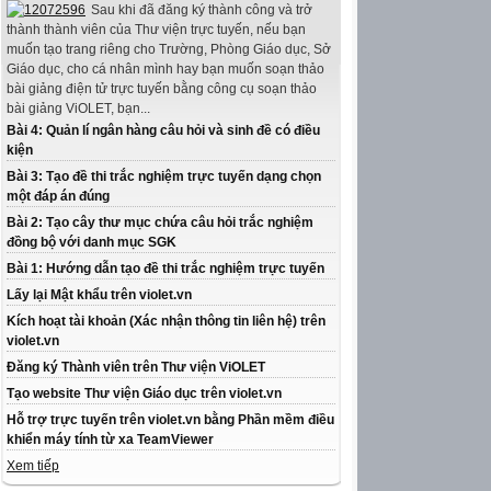
Sau khi đã đăng ký thành công và trở
thành thành viên của Thư viện trực tuyến, nếu bạn
muốn tạo trang riêng cho Trường, Phòng Giáo dục, Sở
Giáo dục, cho cá nhân mình hay bạn muốn soạn thảo
bài giảng điện tử trực tuyến bằng công cụ soạn thảo
bài giảng ViOLET, bạn...
Bài 4: Quản lí ngân hàng câu hỏi và sinh đề có điều
kiện
Bài 3: Tạo đề thi trắc nghiệm trực tuyến dạng chọn
một đáp án đúng
Bài 2: Tạo cây thư mục chứa câu hỏi trắc nghiệm
đồng bộ với danh mục SGK
Bài 1: Hướng dẫn tạo đề thi trắc nghiệm trực tuyến
Lấy lại Mật khẩu trên violet.vn
Kích hoạt tài khoản (Xác nhận thông tin liên hệ) trên
violet.vn
Đăng ký Thành viên trên Thư viện ViOLET
Tạo website Thư viện Giáo dục trên violet.vn
Hỗ trợ trực tuyến trên violet.vn bằng Phần mềm điều
khiển máy tính từ xa TeamViewer
Xem tiếp