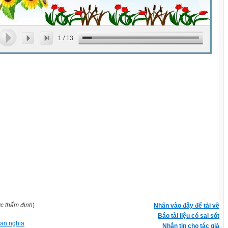
1
/
13
ợc thẩm định
)
Nhấn vào đây để tải về
Báo tài liệu có sai sót
van nghia
Nhắn tin cho tác giả