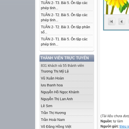
TUẦN 2- T3. Bài 5. Ôn tập các
phép tính...
TUẦN 2- T2. Bài 5. Ôn tập các
phép tính...
TUẦN 2- T2. Bài 3. Ôn tập phân
số...
TUẦN 2- T1. Bài 5. Ôn tập các
phép tính...
THÀNH VIÊN TRỰC TUYẾN
831 khách và 55 thành viên
Trương Thị Mỹ Lệ
Vũ Xuân Hoàn
lưu thanh hoa
Nguyễn Hồ Ngọc Khánh
Nguyễn Thị Lan Anh
Lê Sơn
Trần Thị Hương
(
Tài liệu chưa đư
Trần Hoài Nam
Nguồn:
tự làm
Người gửi:
trieu 
Võ Đăng Hồng Việt