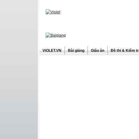
ViOLET.VN
Bài giảng
Giáo án
Đề thi & Kiểm t