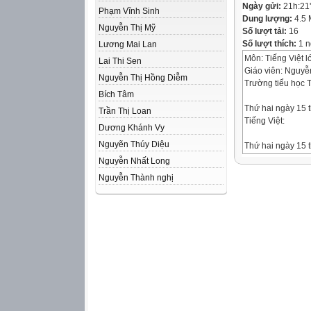
Ngày gửi:
21h:21
Phạm Vĩnh Sinh
Dung lượng:
4.5
Nguyễn Thị Mỹ
Số lượt tải:
16
Số lượt thích:
1 n
Lương Mai Lan
Môn: Tiếng Việt l
Lai Thi Sen
Giáo viên: Nguyễ
Nguyễn Thị Hồng Diễm
Trường tiểu học 
Bích Tâm
Thứ hai ngày 15 
Trần Thị Loan
Tiếng Việt:
Dương Khánh Vy
Nguyẽn Thúy Diệu
Thứ hai ngày 15 
Tiếng Việt:
Nguyễn Nhất Long
Nguyễn Thành nghị
Thứ hai ngày 15 
Tiếng Việt:
Bài 16A. Tấm lòng
Thứ hai ngày 15 
Tiếng Việt:
Hải Thượng Lãn 
(1720- 1791) tên 
Trác, thầy thuốc n
nước ta ngày xưa