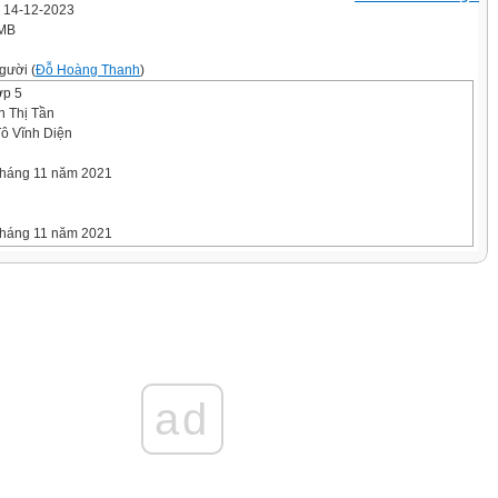
' 14-12-2023
 MB
gười (
Đỗ Hoàng Thanh
)
ớp 5
n Thị Tần
Tô Vĩnh Diện
tháng 11 năm 2021
tháng 11 năm 2021
tháng 11 năm 2021
 người thầy thuốc (Tiết 1)
tháng 11 năm 2021
ad
Ông:
thật Lê Hữu
ổi tiếng của
.