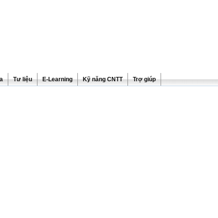
ra
Tư liệu
E-Learning
Kỹ năng CNTT
Trợ giúp