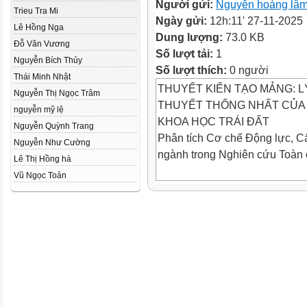
Người gửi:
Nguyễn hoàng lâ
Trieu Tra Mi
Ngày gửi:
12h:11' 27-11-2025
Lê Hồng Nga
Dung lượng:
73.0 KB
Đỗ Văn Vương
Số lượt tải:
1
Nguyễn Bích Thủy
Số lượt thích:
0 người
Thái Minh Nhật
THUYẾT KIẾN TẠO MẢNG: L
Nguyễn Thị Ngọc Trâm
THUYẾT THỐNG NHẤT CỦA
nguyễn mỹ lệ
KHOA HỌC TRÁI ĐẤT
Nguyễn Quỳnh Trang
Phân tích Cơ chế Động lực, Cấ
Nguyễn Như Cường
ngành trong Nghiên cứu Toàn
Lê Thị Hồng hà
Vũ Ngọc Toản
 Thuyết Kiến tạo Mảng là sự 
trước đó:
Thuyết Trôi dạt Lục địa (Contin
và lý thuyết Sự lan truyền đá
ban đầu đưa ra giả thuyết về 
chứng
về hình dạng đường bờ biển tư
Châu Phi