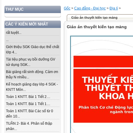
Gốc
>
Cao đẳng - Đại học
>
Địa lí
>
THƯ MỤC
Giáo án thuyết kiến tạo mảng
CÁC Ý KIẾN MỚI NHẤT
Giáo án thuyết kiến tạo mảng
rất tuyệt...
...
Giới thiệu SGK Giáo dục thể chất
lớp 4...
Tài liệu phục vụ bồi dưỡng GV
sử dụng SGK...
Bài giảng rất sinh động. Cảm ơn
thầy N nhiều...
Kế hoạch giảng dạy lớp 4 SGK -
KNTT Môn...
Toán 1 KNTT. Bài 1 Tiết 2....
Toán 1 KNTT. Bài 1 Tiết 1....
Toán 1 KNTT. Bài Các số từ 0
đến 10...
TUẦN 2- Bài 4. Phân số thập
phân...