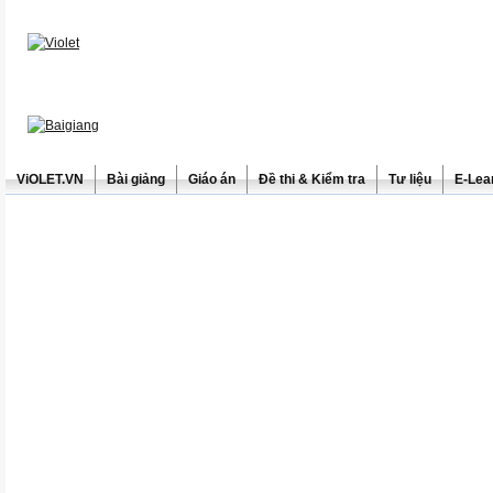
ViOLET.VN
Bài giảng
Giáo án
Đề thi & Kiểm tra
Tư liệu
E-Lea