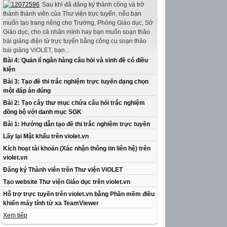
Sau khi đã đăng ký thành công và trở
thành thành viên của Thư viện trực tuyến, nếu bạn
muốn tạo trang riêng cho Trường, Phòng Giáo dục, Sở
Giáo dục, cho cá nhân mình hay bạn muốn soạn thảo
bài giảng điện tử trực tuyến bằng công cụ soạn thảo
bài giảng ViOLET, bạn...
Bài 4: Quản lí ngân hàng câu hỏi và sinh đề có điều
kiện
Bài 3: Tạo đề thi trắc nghiệm trực tuyến dạng chọn
một đáp án đúng
Bài 2: Tạo cây thư mục chứa câu hỏi trắc nghiệm
đồng bộ với danh mục SGK
Bài 1: Hướng dẫn tạo đề thi trắc nghiệm trực tuyến
Lấy lại Mật khẩu trên violet.vn
Kích hoạt tài khoản (Xác nhận thông tin liên hệ) trên
violet.vn
Đăng ký Thành viên trên Thư viện ViOLET
Tạo website Thư viện Giáo dục trên violet.vn
Hỗ trợ trực tuyến trên violet.vn bằng Phần mềm điều
khiển máy tính từ xa TeamViewer
Xem tiếp