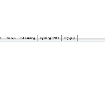
ra
Tư liệu
E-Learning
Kỹ năng CNTT
Trợ giúp