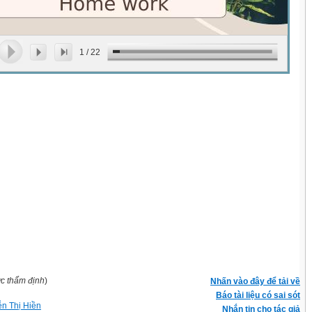
1
/
22
ợc thẩm định
)
Nhấn vào đây để tải về
Báo tài liệu có sai sót
n Thị Hiền
Nhắn tin cho tác giả