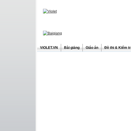
ViOLET.VN
Bài giảng
Giáo án
Đề thi & Kiểm t