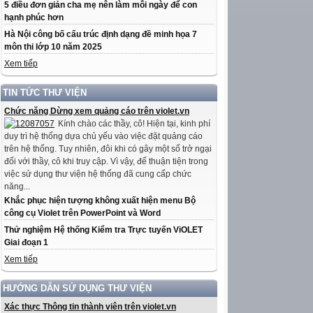
5 điều đơn giản cha mẹ nên làm mỗi ngày để con
hạnh phúc hơn
Hà Nội công bố cấu trúc định dạng đề minh họa 7
môn thi lớp 10 năm 2025
Xem tiếp
TIN TỨC THƯ VIỆN
Chức năng Dừng xem quảng cáo trên violet.vn
Kính chào các thầy, cô! Hiện tại, kinh phí
duy trì hệ thống dựa chủ yếu vào việc đặt quảng cáo
trên hệ thống. Tuy nhiên, đôi khi có gây một số trở ngại
đối với thầy, cô khi truy cập. Vì vậy, để thuận tiện trong
việc sử dụng thư viện hệ thống đã cung cấp chức
năng...
Khắc phục hiện tượng không xuất hiện menu Bộ
công cụ Violet trên PowerPoint và Word
Thử nghiệm Hệ thống Kiểm tra Trực tuyến ViOLET
Giai đoạn 1
Xem tiếp
HƯỚNG DẪN SỬ DỤNG THƯ VIỆN
Xác thực Thông tin thành viên trên violet.vn