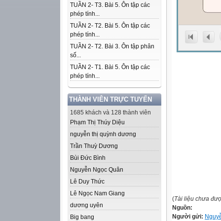
TUẦN 2- T3. Bài 5. Ôn tập các
phép tính...
TUẦN 2- T2. Bài 5. Ôn tập các
phép tính...
TUẦN 2- T2. Bài 3. Ôn tập phân
số...
TUẦN 2- T1. Bài 5. Ôn tập các
phép tính...
THÀNH VIÊN TRỰC TUYẾN
1685 khách và 128 thành viên
Phạm Thị Thúy Diệu
nguyễn thị quỳnh dương
Trần Thuỳ Dương
Bùi Đức Bình
Nguyễn Ngọc Quân
Lê Duy Thức
Lê Ngọc Nam Giang
(
Tài liệu chưa đư
dương uyên
Nguồn:
Người gửi:
Nguyễ
Big bang