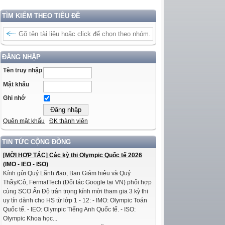
TÌM KIẾM THEO TIÊU ĐỀ
ĐĂNG NHẬP
Tên truy nhập
Mật khẩu
Ghi nhớ
Quên mật khẩu
ĐK thành viên
TIN TỨC CỘNG ĐỒNG
[MỜI HỢP TÁC] Các kỳ thi Olympic Quốc tế 2026
(IMO - IEO - ISO)
Kính gửi Quý Lãnh đạo, Ban Giám hiệu và Quý
Thầy/Cô, FermatTech (Đối tác Google tại VN) phối hợp
cùng SCO Ấn Độ trân trọng kính mời tham gia 3 kỳ thi
uy tín dành cho HS từ lớp 1 - 12: - IMO: Olympic Toán
Quốc tế. - IEO: Olympic Tiếng Anh Quốc tế. - ISO:
Olympic Khoa học...