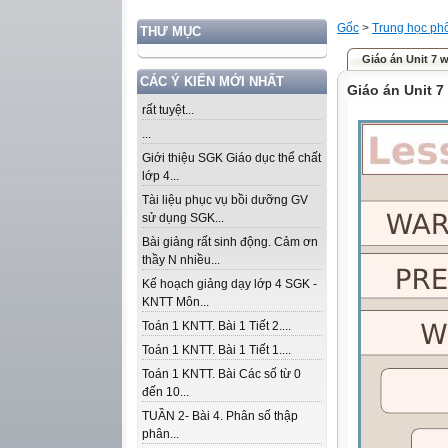
Gốc
>
Trung học ph
THƯ MỤC
Giáo án Unit 7 w
CÁC Ý KIẾN MỚI NHẤT
Giáo án Unit 7 
rất tuyệt...
...
Giới thiệu SGK Giáo dục thể chất
lớp 4...
Tài liệu phục vụ bồi dưỡng GV
sử dụng SGK...
Bài giảng rất sinh động. Cảm ơn
thầy N nhiều...
Kế hoạch giảng dạy lớp 4 SGK -
KNTT Môn...
Toán 1 KNTT. Bài 1 Tiết 2....
Toán 1 KNTT. Bài 1 Tiết 1....
Toán 1 KNTT. Bài Các số từ 0
đến 10...
TUẦN 2- Bài 4. Phân số thập
phân...