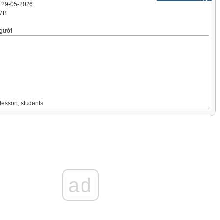
' 29-05-2026
 MB
gười
 lesson, students
on and coherence, specific
th expected results.
iving advice.
ad
n the “Giving advice” when you are asked for
ne course.
ine course, you should ……
ews