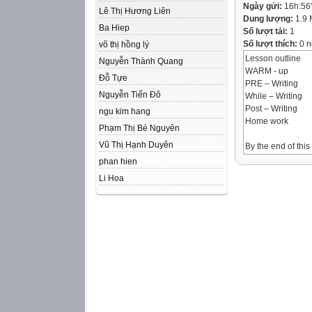
Ngày gửi:
16h:56
Lê Thị Hương Liên
Dung lượng:
1.9
Ba Hiep
Số lượt tải:
1
Số lượt thích:
0 n
võ thị hồng lý
Lesson outline
Nguyễn Thành Quang
WARM - up
Đỗ Tựe
PRE – Writing
Nguyễn Tiến Đô
While – Writing
Post – Writing
ngu kim hang
Home work
Phạm Thị Bé Nguyên
Vũ Thị Hạnh Duyên
By the end of this
will be able to…
phan hien
• read for cohesi
Li Hoa
information.
• match advice wi
• write an email g
3
A. Warm-up:
Put the tick () o
choosing an onli
To choose an onl
1. Read the revi