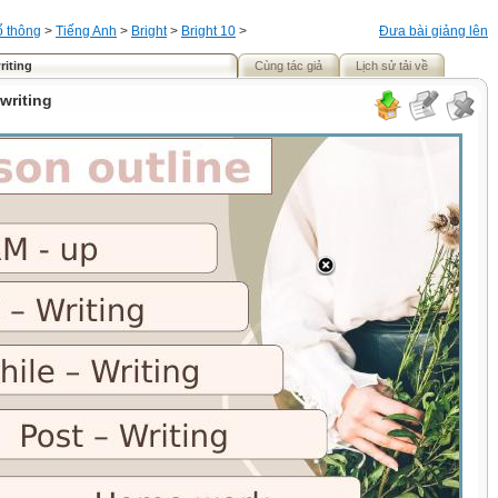
ổ thông
>
Tiếng Anh
>
Bright
>
Bright 10
>
Đưa bài giảng lên
riting
Cùng tác giả
Lịch sử tải về
writing