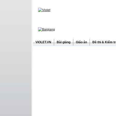
ViOLET.VN
Bài giảng
Giáo án
Đề thi & Kiểm t