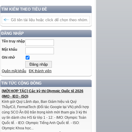
TÌM KIẾM THEO TIÊU ĐỀ
ĐĂNG NHẬP
Tên truy nhập
Mật khẩu
Ghi nhớ
Quên mật khẩu
ĐK thành viên
TIN TỨC CỘNG ĐỒNG
[MỜI HỢP TÁC] Các kỳ thi Olympic Quốc tế 2026
(IMO - IEO - ISO)
Kính gửi Quý Lãnh đạo, Ban Giám hiệu và Quý
Thầy/Cô, FermatTech (Đối tác Google tại VN) phối hợp
cùng SCO Ấn Độ trân trọng kính mời tham gia 3 kỳ thi
uy tín dành cho HS từ lớp 1 - 12: - IMO: Olympic Toán
Quốc tế. - IEO: Olympic Tiếng Anh Quốc tế. - ISO:
Olympic Khoa học...