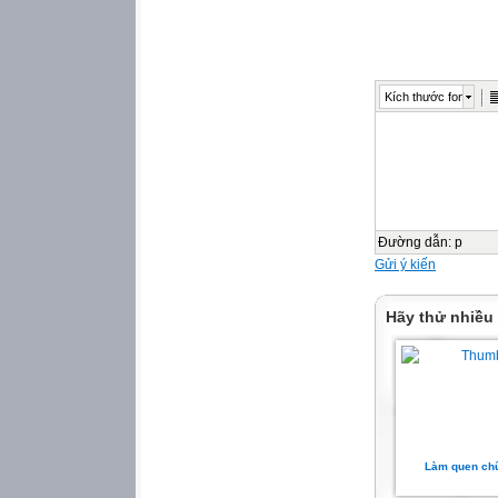
Kích thước font
Đường dẫn
:
p
Gửi ý kiến
Hãy thử nhiều
Làm quen chữ