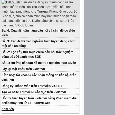
Sau khi đã đăng ký thành công và trở
thành thành viên của Thư viện trực tuyến, nếu bạn
muốn tạo trang riêng cho Trường, Phòng Giáo dục, Sở
Giáo dục, cho cá nhân mình hay bạn muốn soạn thảo
bài giảng điện tử trực tuyến bằng công cụ soạn thảo
bài giảng ViOLET, bạn...
Bài 4: Quản lí ngân hàng câu hỏi và sinh đề có điều
kiện
Bài 3: Tạo đề thi trắc nghiệm trực tuyến dạng chọn
một đáp án đúng
Bài 2: Tạo cây thư mục chứa câu hỏi trắc nghiệm
đồng bộ với danh mục SGK
Bài 1: Hướng dẫn tạo đề thi trắc nghiệm trực tuyến
Lấy lại Mật khẩu trên violet.vn
Kích hoạt tài khoản (Xác nhận thông tin liên hệ) trên
violet.vn
Đăng ký Thành viên trên Thư viện ViOLET
Tạo website Thư viện Giáo dục trên violet.vn
Hỗ trợ trực tuyến trên violet.vn bằng Phần mềm điều
khiển máy tính từ xa TeamViewer
Xem tiếp