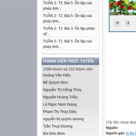
TUẦN 2- T3. Bài 5. Ôn tập các
phép tính...
TUẦN 2- T2. Bài 5. Ôn tập các
phép tính...
TUẦN 2- T2. Bài 3. Ôn tập phân
số...
TUẦN 2- T1. Bài 5. Ôn tập các
phép tính...
THÀNH VIÊN TRỰC TUYẾN
2389 khách và 132 thành viên
Hoàng Văn Hiếu
Bế Quỳnh Như
Nguyễn Thị Hồng Thúy
Nguyễn Hoàng Triều
Lê Ngọc Nam Giang
Phạm Thị Thúy Diệu
nguyễn thị quỳnh dương
(
Tài liệu chưa đư
Trần Thuỳ Dương
Nguồn:
Người gửi:
lo thi
Bùi Đức Bình