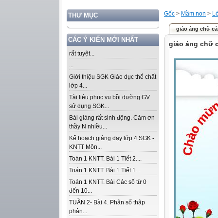
Gốc
>
Mầm non
>
Lớ
THƯ MỤC
giáo áng chữ cái
CÁC Ý KIẾN MỚI NHẤT
giáo áng chữ c
rất tuyệt...
...
Giới thiệu SGK Giáo dục thể chất
lớp 4...
Tài liệu phục vụ bồi dưỡng GV
sử dụng SGK...
Bài giảng rất sinh động. Cảm ơn
thầy N nhiều...
Kế hoạch giảng dạy lớp 4 SGK -
KNTT Môn...
Toán 1 KNTT. Bài 1 Tiết 2....
Toán 1 KNTT. Bài 1 Tiết 1....
Toán 1 KNTT. Bài Các số từ 0
đến 10...
TUẦN 2- Bài 4. Phân số thập
phân...