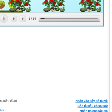
1
/
14
ợc thẩm định
)
Nhấn vào đây để tải về
Báo tài liệu có sai sót
 hao
Nhắn tin cho tác giả