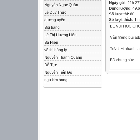
Ngày gửi:
21h:27
Nguyễn Ngọc Quân
Dung lượng:
49.
Lê Duy Thức
Số lượt tải:
60
Số lượt thích:
1 n
dương uyên
BÉ VUI HỌC CH
Big bang
Lê Thị Hương Liên
VËn ®éng bµi a
Ba Hiep
Trß ch¬i nhanh t
võ thị hồng lý
Nguyễn Thành Quang
BÐ chung sức
Đỗ Tựe
Nguyễn Tiến Đô
ngu kim hang