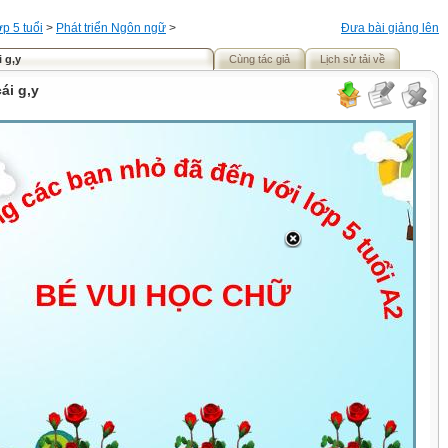
p 5 tuổi
>
Phát triển Ngôn ngữ
>
Đưa bài giảng lên
 g,y
Cùng tác giả
Lịch sử tải về
ái g,y