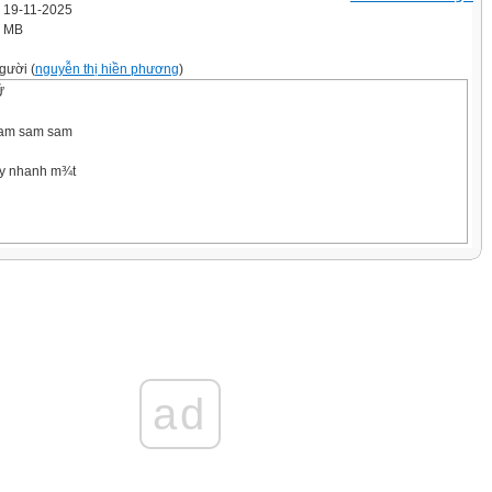
' 19-11-2025
6 MB
gười (
nguyễn thị hiền phương
)
Ữ
dam sam sam
ay nhanh m¾t
ad