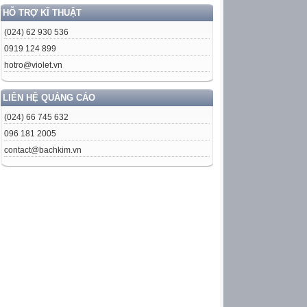
HỖ TRỢ KĨ THUẬT
(024) 62 930 536
0919 124 899
hotro@violet.vn
LIÊN HỆ QUẢNG CÁO
(024) 66 745 632
096 181 2005
contact@bachkim.vn