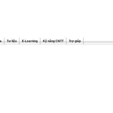
ra
Tư liệu
E-Learning
Kỹ năng CNTT
Trợ giúp