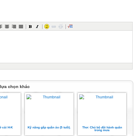
 lựa chọn khác
 cái H-K
Kỹ năng gấp quần áo (5 tuổi).
Thơ: Chú bộ đội hành quân
trong mưa