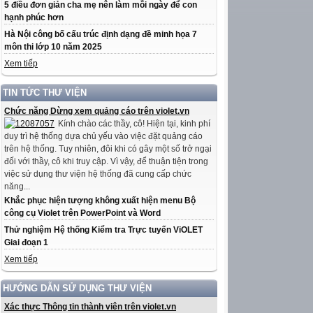
5 điều đơn giản cha mẹ nên làm mỗi ngày để con
hạnh phúc hơn
Hà Nội công bố cấu trúc định dạng đề minh họa 7
môn thi lớp 10 năm 2025
Xem tiếp
TIN TỨC THƯ VIỆN
Chức năng Dừng xem quảng cáo trên violet.vn
Kính chào các thầy, cô! Hiện tại, kinh phí
duy trì hệ thống dựa chủ yếu vào việc đặt quảng cáo
trên hệ thống. Tuy nhiên, đôi khi có gây một số trở ngại
đối với thầy, cô khi truy cập. Vì vậy, để thuận tiện trong
việc sử dụng thư viện hệ thống đã cung cấp chức
năng...
Khắc phục hiện tượng không xuất hiện menu Bộ
công cụ Violet trên PowerPoint và Word
Thử nghiệm Hệ thống Kiểm tra Trực tuyến ViOLET
Giai đoạn 1
Xem tiếp
HƯỚNG DẪN SỬ DỤNG THƯ VIỆN
Xác thực Thông tin thành viên trên violet.vn