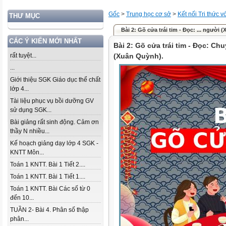
Gốc
>
Trung học cơ sở
>
Kết nối Tri thức 
THƯ MỤC
Bài 2: Gõ cửa trái tim - Đọc: ... người 
CÁC Ý KIẾN MỚI NHẤT
Bài 2: Gõ cửa trái tim - Đọc: Ch
rất tuyệt...
(Xuân Quỳnh).
...
Giới thiệu SGK Giáo dục thể chất
lớp 4...
Tài liệu phục vụ bồi dưỡng GV
sử dụng SGK...
Bài giảng rất sinh động. Cảm ơn
thầy N nhiều...
Kế hoạch giảng dạy lớp 4 SGK -
KNTT Môn...
Toán 1 KNTT. Bài 1 Tiết 2....
Toán 1 KNTT. Bài 1 Tiết 1....
Toán 1 KNTT. Bài Các số từ 0
đến 10...
TUẦN 2- Bài 4. Phân số thập
phân...