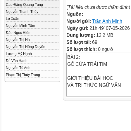
Cao Đăng Quang Tùng
(
Tài liệu chưa được thẩm định
)
Nguyễn Thanh Thủy
Nguồn:
Lò Xuân
Người gửi:
Trần Anh Minh
Nguyễn Minh Tâm
Ngày gửi:
21h:49' 07-05-2026
Đào Ngọc Hièn
Dung lượng:
12.2 MB
Nguyễn Thị Hà
Số lượt tải:
69
Nguyễn Thị Hồng Duyên
Số lượt thích:
0 người
Lương Mỹ Hạnh
BÀI 2:
Đỗ Văn Hanh
GÕ CỬA TRÁI TIM
Nguyễn Tú Anh
Phạm Thị Thùy Trang
GIỚI THIỆU BÀI HỌC
VÀ TRI THỨC NGỮ VĂN
Qua các bài thơ mà em biết và
hoàn thiện bảng khái quát đặc
Đặc điểm
Thể thơ
Biện pháp tu từ