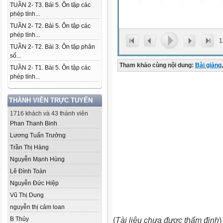
TUẦN 2- T3. Bài 5. Ôn tập các
phép tính...
TUẦN 2- T2. Bài 5. Ôn tập các
phép tính...
1
TUẦN 2- T2. Bài 3. Ôn tập phân
số...
Tham khảo cùng nội dung:
Bài giảng
,
TUẦN 2- T1. Bài 5. Ôn tập các
phép tính...
THÀNH VIÊN TRỰC TUYẾN
1716 khách và 43 thành viên
Phan Thanh Binh
Lương Tuấn Trưởng
Trần Thị Hàng
Nguyễn Mạnh Hùng
Lê Đình Toàn
Nguyễn Đức Hiệp
Vũ Thị Dung
nguyễn thị cảm loan
B Thủy
(
Tài liệu chưa được thẩm định
)