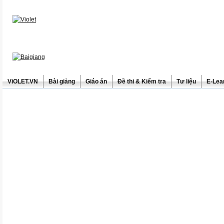
ViOLET.VN
Bài giảng
Giáo án
Đề thi & Kiểm tra
Tư liệu
E-Lea