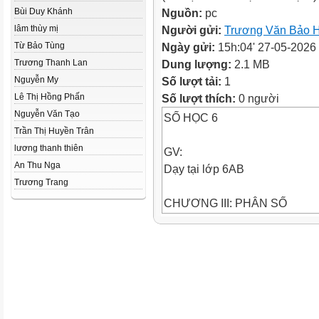
Bùi Duy Khánh
Nguồn:
pc
lâm thùy mị
Người gửi:
Trương Văn Bảo 
Từ Bảo Tùng
Ngày gửi:
15h:04' 27-05-2026
Trương Thanh Lan
Dung lượng:
2.1 MB
Nguyễn My
Số lượt tải:
1
Lê Thị Hồng Phấn
Số lượt thích:
0 người
Nguyễn Văn Tạo
SỐ HỌC 6
Trần Thị Huyền Trân
lương thanh thiên
GV:
An Thu Nga
Dạy tại lớp 6AB
Trương Trang
CHƯƠNG III: PHÂN SỐ
•
Điều kiện để hai phân số bằng
•