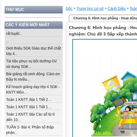
Gốc
>
Trung học cơ sở
>
Cánh Diều
>
Toá
THƯ MỤC
Chương 6: Hình học phẳng - Hoạt động .
CÁC Ý KIẾN MỚI NHẤT
Chương 6: Hình học phẳng - Hoạ
rất tuyệt...
nghiệm: Chủ đề 3 Sắp xếp thành 
...
Giới thiệu SGK Giáo dục thể chất
lớp 4...
Tài liệu phục vụ bồi dưỡng GV
sử dụng SGK...
Bài giảng rất sinh động. Cảm ơn
thầy N nhiều...
Kế hoạch giảng dạy lớp 4 SGK -
KNTT Môn...
Toán 1 KNTT. Bài 1 Tiết 2....
Toán 1 KNTT. Bài 1 Tiết 1....
Toán 1 KNTT. Bài Các số từ 0
đến 10...
TUẦN 2- Bài 4. Phân số thập
phân...