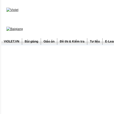
ViOLET.VN
Bài giảng
Giáo án
Đề thi & Kiểm tra
Tư liệu
E-Lea