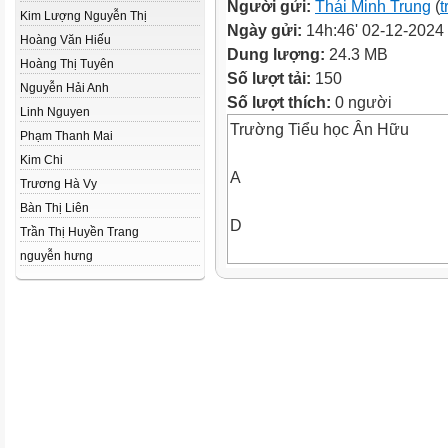
Người gửi:
Thái Minh Trung
(
t
Kim Lượng Nguyễn Thị
Ngày gửi:
14h:46' 02-12-2024
Hoàng Văn Hiếu
Dung lượng:
24.3 MB
Hoàng Thị Tuyên
Số lượt tải:
150
Nguyễn Hải Anh
Số lượt thích:
0 người
Linh Nguyen
Trường Tiểu học Ân Hữu
Phạm Thanh Mai
Kim Chi
A
Trương Hà Vy
Bàn Thị Liên
D
Trần Thị Huyền Trang
nguyễn hưng
B
C
b) Vẽ hình thang ABCD với ha
đáy là AB và DC. Ta có thể là
như sau:
− Vẽ đoạn thẳng AB.