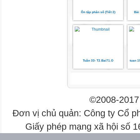
hai hình trên đều có 1 cặp đư
Ôn tập phân số (Tiết 2)
Bài
3
Vẽ hình (theo mẫu)
4 a) Vẽ hình (theo mẫu)
b) Tô màu trang trí hình em vừ
Tuần 33- T2.Bai71.O
tuan 1
©2008-2017 
Đơn vị chủ quản: Công ty Cổ p
Giấy phép mạng xã hội số 