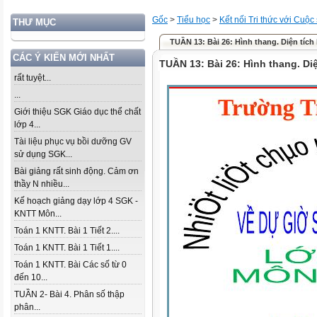
Gốc
>
Tiểu học
>
Kết nối Tri thức với Cuộc
THƯ MỤC
TUẦN 13: Bài 26: Hình thang. Diện tích
CÁC Ý KIẾN MỚI NHẤT
TUẦN 13: Bài 26: Hình thang. Diệ
rất tuyệt...
...
Giới thiệu SGK Giáo dục thể chất
lớp 4...
Tài liệu phục vụ bồi dưỡng GV
sử dụng SGK...
Bài giảng rất sinh động. Cảm ơn
thầy N nhiều...
Kế hoạch giảng dạy lớp 4 SGK -
KNTT Môn...
Toán 1 KNTT. Bài 1 Tiết 2....
Toán 1 KNTT. Bài 1 Tiết 1....
Toán 1 KNTT. Bài Các số từ 0
đến 10...
TUẦN 2- Bài 4. Phân số thập
phân...