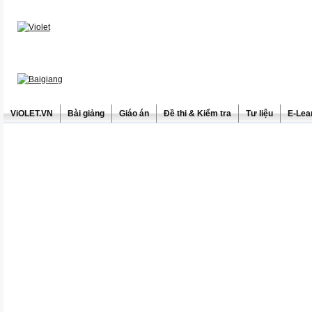
ViOLET.VN
Bài giảng
Giáo án
Đề thi & Kiểm tra
Tư liệu
E-Lea