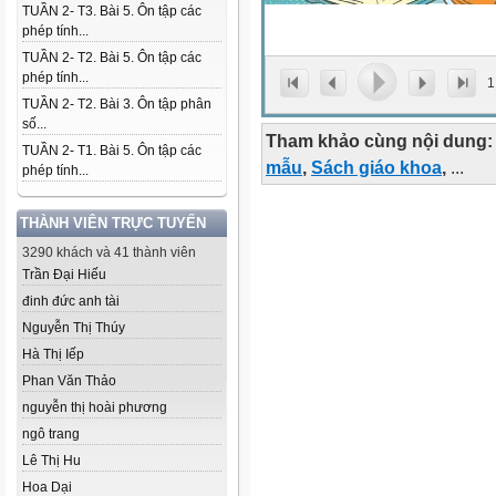
TUẦN 2- T3. Bài 5. Ôn tập các
phép tính...
TUẦN 2- T2. Bài 5. Ôn tập các
phép tính...
1
TUẦN 2- T2. Bài 3. Ôn tập phân
số...
Tham khảo cùng nội dung:
TUẦN 2- T1. Bài 5. Ôn tập các
mẫu
,
Sách giáo khoa
,
...
phép tính...
THÀNH VIÊN TRỰC TUYẾN
3290 khách và 41 thành viên
Trần Đại Hiếu
đinh đức anh tài
Nguyễn Thị Thúy
Hà Thị Iếp
Phan Văn Thảo
nguyễn thị hoài phương
ngô trang
Lê Thị Hu
Hoa Dại