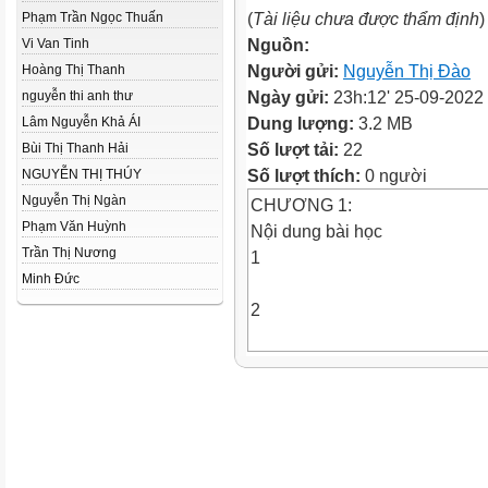
(
Tài liệu chưa được thẩm định
)
Phạm Trần Ngọc Thuấn
Nguồn:
Vi Van Tinh
Người gửi:
Nguyễn Thị Đào
Hoàng Thị Thanh
Ngày gửi:
23h:12' 25-09-2022
nguyễn thi anh thư
Dung lượng:
3.2 MB
Lâm Nguyễn Khả ÁI
Số lượt tải:
22
Bùi Thị Thanh Hải
Số lượt thích:
0 người
NGUYỄN THỊ THÚY
Nguyễn Thị Ngàn
CHƯƠNG 1:
Phạm Văn Huỳnh
Nội dung bài học
Trần Thị Nương
1
Minh Đức
2
3
Nguyên tử là gì?
Hạt nhân nguyên tử