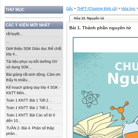
Gốc
>
THPT (Chương trình cũ)
>
Hóa học
THƯ MỤC
Hóa 10. Nguyên tử
CÁC Ý KIẾN MỚI NHẤT
Bài 1. Thành phần nguyên tử
rất tuyệt...
...
Giới thiệu SGK Giáo dục thể chất
lớp 4...
Tài liệu phục vụ bồi dưỡng GV
sử dụng SGK...
Bài giảng rất sinh động. Cảm ơn
thầy N nhiều...
Kế hoạch giảng dạy lớp 4 SGK -
KNTT Môn...
Toán 1 KNTT. Bài 1 Tiết 2....
Toán 1 KNTT. Bài 1 Tiết 1....
Toán 1 KNTT. Bài Các số từ 0
đến 10...
TUẦN 2- Bài 4. Phân số thập
phân...