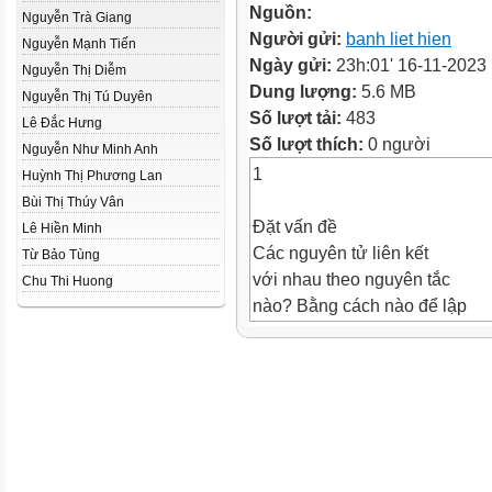
Nguồn:
Nguyễn Trà Giang
Người gửi:
banh liet hien
Nguyễn Mạnh Tiến
Ngày gửi:
23h:01' 16-11-2023
Nguyễn Thị Diễm
Dung lượng:
5.6 MB
Nguyễn Thị Tú Duyên
Số lượt tải:
483
Lê Đắc Hưng
Số lượt thích:
0 người
Nguyễn Như Minh Anh
1
Huỳnh Thị Phương Lan
Bùi Thị Thúy Vân
Đặt vấn đề
Lê Hiền Minh
Các nguyên tử liên kết
Từ Bảo Tùng
với nhau theo nguyên tắc
Chu Thi Huong
nào? Bằng cách nào để lập
được CTHH của các chất?
2
1. HÓA TRỊ
Hoạt động nhóm