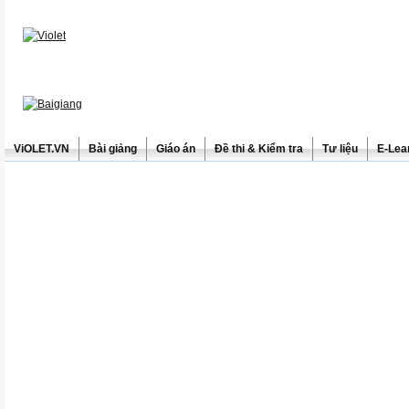
ViOLET.VN
Bài giảng
Giáo án
Đề thi & Kiểm tra
Tư liệu
E-Lea