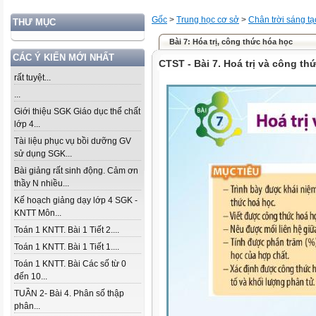
Gốc
>
Trung học cơ sở
>
Chân trời sáng tạ
THƯ MỤC
Bài 7: Hóa trị, công thức hóa học
CÁC Ý KIẾN MỚI NHẤT
CTST - Bài 7. Hoá trị và công th
rất tuyệt...
...
Giới thiệu SGK Giáo dục thể chất
lớp 4...
Tài liệu phục vụ bồi dưỡng GV
sử dụng SGK...
Bài giảng rất sinh động. Cảm ơn
thầy N nhiều...
Kế hoạch giảng dạy lớp 4 SGK -
KNTT Môn...
Toán 1 KNTT. Bài 1 Tiết 2....
Toán 1 KNTT. Bài 1 Tiết 1....
Toán 1 KNTT. Bài Các số từ 0
đến 10...
TUẦN 2- Bài 4. Phân số thập
phân...