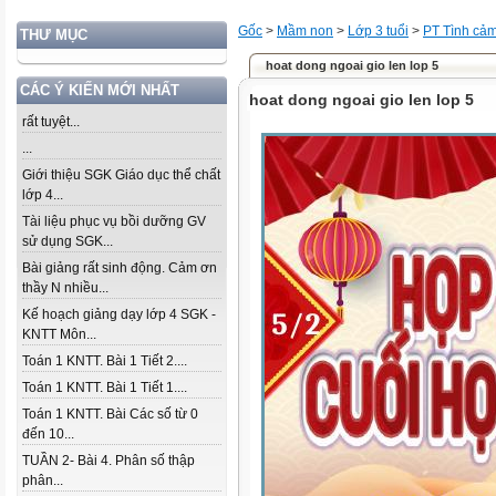
Gốc
>
Mầm non
>
Lớp 3 tuổi
>
PT Tình cả
THƯ MỤC
hoat dong ngoai gio len lop 5
CÁC Ý KIẾN MỚI NHẤT
hoat dong ngoai gio len lop 5
rất tuyệt...
...
Giới thiệu SGK Giáo dục thể chất
lớp 4...
Tài liệu phục vụ bồi dưỡng GV
sử dụng SGK...
Bài giảng rất sinh động. Cảm ơn
thầy N nhiều...
Kế hoạch giảng dạy lớp 4 SGK -
KNTT Môn...
Toán 1 KNTT. Bài 1 Tiết 2....
Toán 1 KNTT. Bài 1 Tiết 1....
Toán 1 KNTT. Bài Các số từ 0
đến 10...
TUẦN 2- Bài 4. Phân số thập
phân...