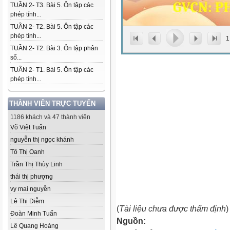
TUẦN 2- T3. Bài 5. Ôn tập các
phép tính...
TUẦN 2- T2. Bài 5. Ôn tập các
phép tính...
1
TUẦN 2- T2. Bài 3. Ôn tập phân
số...
TUẦN 2- T1. Bài 5. Ôn tập các
phép tính...
THÀNH VIÊN TRỰC TUYẾN
1186 khách và 47 thành viên
Võ Việt Tuấn
nguyễn thị ngọc khánh
Tô Thị Oanh
Trần Thị Thùy Linh
thái thị phượng
vy mai nguyễn
Lê Thị Diễm
(
Tài liệu chưa được thẩm định
)
Đoàn Minh Tuấn
Nguồn:
Lê Quang Hoàng