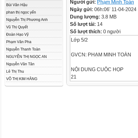
Người gửi:
Phạm Minh Toàn
Bùi Văn Hậu
Ngày gửi:
06h:06' 11-04-2024
phan thị ngọc yến
Dung lượng:
3.8 MB
Nguyễn Thị Phương Anh
Số lượt tải:
14
Vũ Thị Quyết
Số lượt thích:
0 người
Đoàn Hạo Vỹ
Lớp 5/2
Phạm Văn Pha
Nguyễn Thanh Toàn
GVCN: PHẠM MINH TOÀN
NGUYỄN THỊ NGỌC AN
Nguyễn Văn Tân
NỘI DUNG CUỘC HỌP
Lê Thị Thu
21
VÕ THỊ KIM HẰNG
Click tobáo
Thông
addcủa
Title
trường.
22