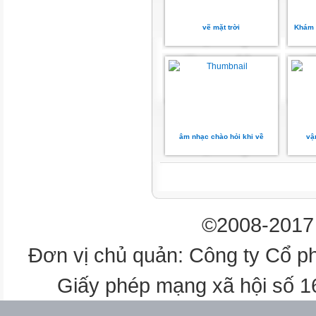
Click
add Title
vẽ mặt trời
Khám 
Hoạttođộng
của ban phụ huynh lớp
4
2
1
âm nhạc chào hỏi khi về
vậ
Click
to
add
©2008-2017 
Title
Thông báo của trường
Đơn vị chủ quản: Công ty Cổ p
2
Giấy phép mạng xã hội số 
2