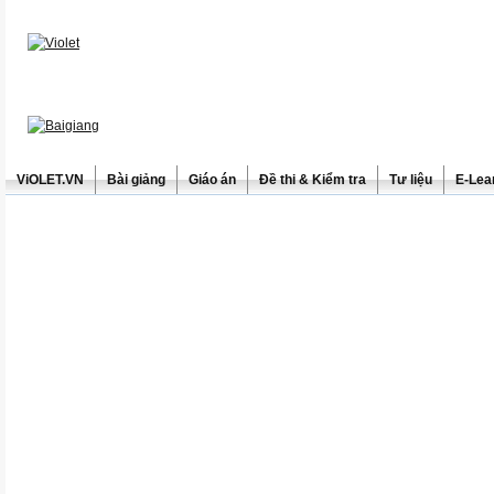
ViOLET.VN
Bài giảng
Giáo án
Đề thi & Kiểm tra
Tư liệu
E-Lea