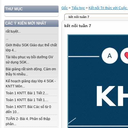
Gốc
>
Tiểu học
>
Kết nối Tri thức với Cuộc
THƯ MỤC
kết nối tuần 7
CÁC Ý KIẾN MỚI NHẤT
kết nối tuần 7
rất tuyệt...
...
Giới thiệu SGK Giáo dục thể chất
lớp 4...
Tài liệu phục vụ bồi dưỡng GV
sử dụng SGK...
Bài giảng rất sinh động. Cảm ơn
thầy N nhiều...
Kế hoạch giảng dạy lớp 4 SGK -
KNTT Môn...
Toán 1 KNTT. Bài 1 Tiết 2....
Toán 1 KNTT. Bài 1 Tiết 1....
Toán 1 KNTT. Bài Các số từ 0
đến 10...
TUẦN 2- Bài 4. Phân số thập
phân...