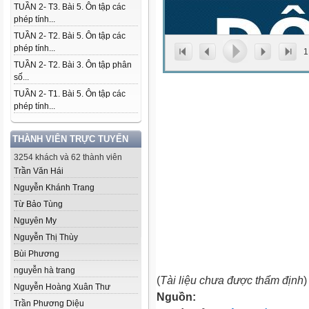
TUẦN 2- T3. Bài 5. Ôn tập các
phép tính...
TUẦN 2- T2. Bài 5. Ôn tập các
phép tính...
1
TUẦN 2- T2. Bài 3. Ôn tập phân
số...
TUẦN 2- T1. Bài 5. Ôn tập các
phép tính...
THÀNH VIÊN TRỰC TUYẾN
3254 khách và 62 thành viên
Trần Văn Hái
Nguyễn Khánh Trang
Từ Bảo Tùng
Nguyên My
Nguyễn Thị Thùy
Bùi Phương
nguyễn hà trang
(
Tài liệu chưa được thẩm định
)
Nguyễn Hoàng Xuân Thư
Nguồn:
Trần Phương Diệu