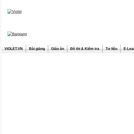
ViOLET.VN
Bài giảng
Giáo án
Đề thi & Kiểm tra
Tư liệu
E-Lea