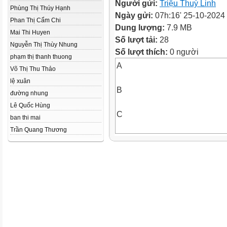
Người gửi:
Triệu Thuỳ Linh
Phùng Thị Thúy Hạnh
Ngày gửi:
07h:16' 25-10-2024
Phan Thị Cẩm Chi
Dung lượng:
7.9 MB
Mai Thi Huyen
Số lượt tải:
28
Nguyễn Thị Thùy Nhung
Số lượt thích:
0 người
phạm thị thanh thuong
A
Võ Thị Thu Thảo
lệ xuân
B
đường nhung
Lê Quốc Hùng
C
ban thi mai
Trần Quang Thương
KHỞI
Câu 1:
4 km2 = …?.. ha
400
Câu 2: