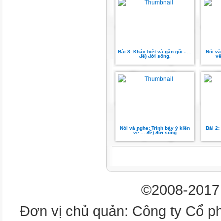
Bài 8: Khác biệt và gần gũi - ...
Nói và
đề) đời sống.
về
Nói và nghe: Trình bày ý kiến
Bài 2:
về ... đề) đời sống
©2008-2017 
Đơn vị chủ quản: Công ty Cổ p