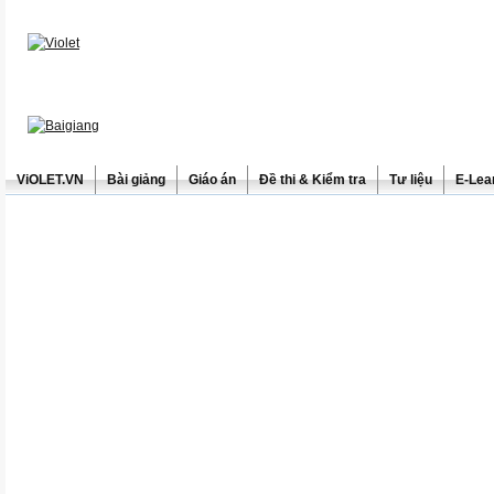
ViOLET.VN
Bài giảng
Giáo án
Đề thi & Kiểm tra
Tư liệu
E-Lea