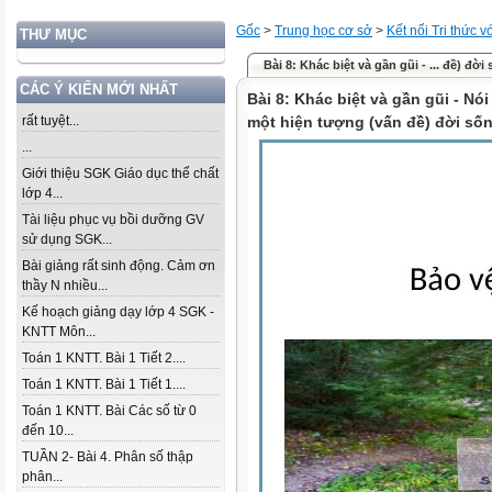
Gốc
>
Trung học cơ sở
>
Kết nối Tri thức 
THƯ MỤC
Bài 8: Khác biệt và gần gũi - ... đề) đời
CÁC Ý KIẾN MỚI NHẤT
Bài 8: Khác biệt và gần gũi - Nói
rất tuyệt...
một hiện tượng (vấn đề) đời sốn
...
Giới thiệu SGK Giáo dục thể chất
lớp 4...
Tài liệu phục vụ bồi dưỡng GV
sử dụng SGK...
Bài giảng rất sinh động. Cảm ơn
thầy N nhiều...
Kế hoạch giảng dạy lớp 4 SGK -
KNTT Môn...
Toán 1 KNTT. Bài 1 Tiết 2....
Toán 1 KNTT. Bài 1 Tiết 1....
Toán 1 KNTT. Bài Các số từ 0
đến 10...
TUẦN 2- Bài 4. Phân số thập
phân...