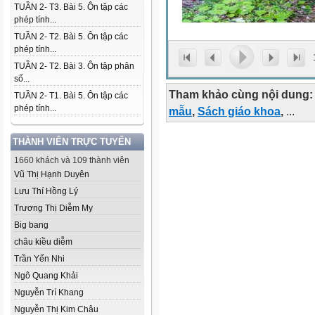
TUẦN 2- T3. Bài 5. Ôn tập các
phép tính...
TUẦN 2- T2. Bài 5. Ôn tập các
phép tính...
TUẦN 2- T2. Bài 3. Ôn tập phân
số...
Tham khảo cùng nội dung:
TUẦN 2- T1. Bài 5. Ôn tập các
phép tính...
mẫu
,
Sách giáo khoa
,
...
THÀNH VIÊN TRỰC TUYẾN
1660 khách và 109 thành viên
Vũ Thị Hạnh Duyên
Lưu Thí Hồng Lý
Trương Thị Diễm My
Big bang
châu kiều diễm
Trần Yến Nhi
Ngô Quang Khải
Nguyễn Trí Khang
Nguyễn Thị Kim Châu