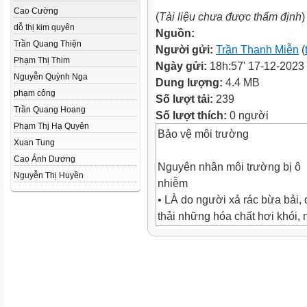
Cao Cường
(
Tài liệu chưa được thẩm định
)
dỗ thị kim quyên
Nguồn:
Trần Quang Thiện
Người gửi:
Trần Thanh Miễn
(
Phạm Thị Thim
Ngày gửi:
18h:57' 17-12-2023
Nguyễn Quỳnh Nga
Dung lượng:
4.4 MB
phạm công
Số lượt tải:
239
Trần Quang Hoang
Số lượt thích:
0 người
Phạm Thj Hạ Quyên
Bảo vệ môi trường
Xuan Tung
Cao Ánh Dương
Nguyên nhân môi trường bị ô
Nguyễn Thị Huyền
nhiễm
• LÀ do người xả rác bừa bải,
thải những hóa chất hơi khói, 
trường chưa được xử lý.
Giải pháp để khắc phục môi t
bị ô nhiễm
• Trồng cây xanh, dọn vệ sinh, 