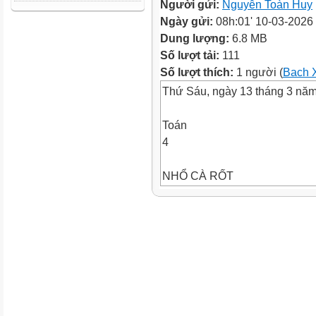
Người gửi:
Nguyễn Toàn Huy
Ngày gửi:
08h:01' 10-03-2026
Dung lượng:
6.8 MB
Số lượt tải:
111
Số lượt thích:
1 người (
Bach 
Thứ Sáu, ngày 13 tháng 3 nă
Toán
4
NHỔ CÀ RỐT
Con có dám thử không?
Được chứ. Nhưng để ta xem c
trường có học hành đàng hoà
không thì ta mới cho
Bác ơi ! Cháu đói lắm bác cho
cháu củ cà rốt được không ạ ?