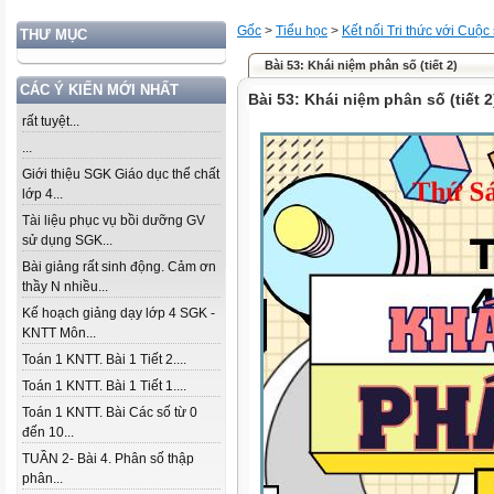
Gốc
>
Tiểu học
>
Kết nối Tri thức với Cuộc
THƯ MỤC
Bài 53: Khái niệm phân số (tiết 2)
CÁC Ý KIẾN MỚI NHẤT
Bài 53: Khái niệm phân số (tiết 2
rất tuyệt...
...
Giới thiệu SGK Giáo dục thể chất
lớp 4...
Tài liệu phục vụ bồi dưỡng GV
sử dụng SGK...
Bài giảng rất sinh động. Cảm ơn
thầy N nhiều...
Kế hoạch giảng dạy lớp 4 SGK -
KNTT Môn...
Toán 1 KNTT. Bài 1 Tiết 2....
Toán 1 KNTT. Bài 1 Tiết 1....
Toán 1 KNTT. Bài Các số từ 0
đến 10...
TUẦN 2- Bài 4. Phân số thập
phân...