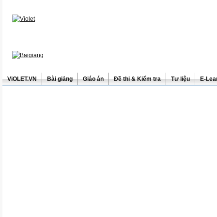
ViOLET.VN
Bài giảng
Giáo án
Đề thi & Kiểm tra
Tư liệu
E-Lea