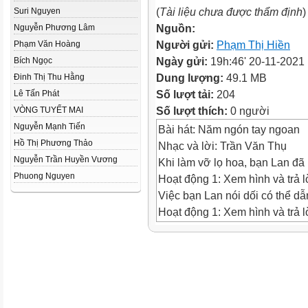
(
Tài liệu chưa được thẩm định
)
Suri Nguyen
Nguồn:
Nguyễn Phương Lâm
Người gửi:
Phạm Thị Hiền
Phạm Văn Hoàng
Ngày gửi:
19h:46' 20-11-2021
Bích Ngọc
Dung lượng:
49.1 MB
Đinh Thị Thu Hằng
Số lượt tải:
204
Lê Tấn Phát
Số lượt thích:
0 người
VÒNG TUYẾT MAI
Nguyễn Mạnh Tiến
Bài hát: Năm ngón tay ngoan
Hồ Thị Phương Thảo
Nhạc và lời: Trần Văn Thụ
Nguyễn Trần Huyền Vương
Khi làm vỡ lọ hoa, bạn Lan đã 
Phuong Nguyen
Hoạt động 1: Xem hình và trả l
Việc bạn Lan nói dối có thể dẫ
Hoạt động 1: Xem hình và trả l
2. Thảo luận
a. Việc làm của bạn Hùng là đ
2. Thảo luận
b. Các bạn đã làm điều gì sai?
3. Chia sẻ