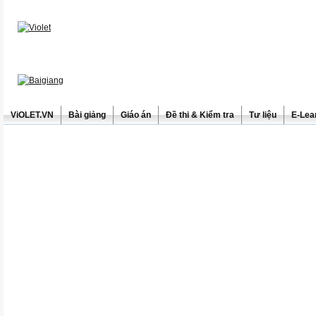
ViOLET.VN
Bài giảng
Giáo án
Đề thi & Kiểm tra
Tư liệu
E-Lea