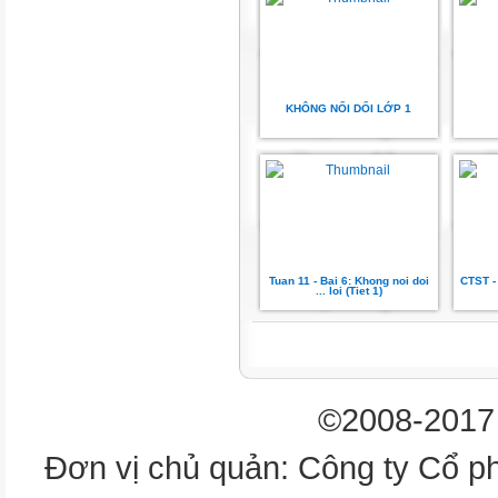
KHÔNG NỐI DỐI LỚP 1
Tuan 11 - Bai 6: Khong noi doi
CTST -
... loi (Tiet 1)
©2008-2017 
Đơn vị chủ quản: Công ty Cổ p