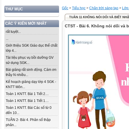
Gốc
>
Tiểu học
>
Chân trời sáng tạo
>
Lớp
THƯ MỤC
TUẦN 11 KHÔNG NÓI DỐI VÀ BIẾT NHẬN
CÁC Ý KIẾN MỚI NHẤT
CTST - Bài 6. Không nói dối và b
rất tuyệt...
...
Giới thiệu SGK Giáo dục thể chất
lớp 4...
Tài liệu phục vụ bồi dưỡng GV
sử dụng SGK...
Bài giảng rất sinh động. Cảm ơn
thầy N nhiều...
Kế hoạch giảng dạy lớp 4 SGK -
KNTT Môn...
Toán 1 KNTT. Bài 1 Tiết 2....
Toán 1 KNTT. Bài 1 Tiết 1....
Toán 1 KNTT. Bài Các số từ 0
đến 10...
TUẦN 2- Bài 4. Phân số thập
phân...