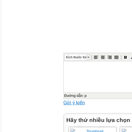
a. Em đồng tình và không đồng
Thank you
Kích thước font
Đường dẫn
:
p
Gửi ý kiến
Hãy thử nhiều lựa chọn