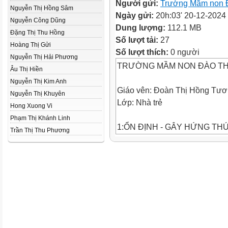
Người gửi:
Trường Mầm non 
Nguyễn Thị Hồng Sâm
Ngày gửi:
20h:03' 20-12-2024
Nguyễn Công Dũng
Dung lượng:
112.1 MB
Đặng Thị Thu Hồng
Số lượt tải:
27
Hoàng Thị Gửi
Số lượt thích:
0 người
Nguyễn Thị Hải Phương
TRƯỜNG MẦM NON ĐÀO TH
Âu Thị Hiền
Nguyễn Thị Kim Anh
Giáo vên: Đoàn Thị Hồng Tươ
Nguyễn Thị Khuyên
Lớp: Nhà trẻ
Hong Xuong Vi
Phạm Thị Khánh Linh
1:ỔN ĐỊNH - GÂY HỨNG TH
Trần Thị Thu Phương
tomca.webm
2:Tìm hieåu con caù – con to
Con
caù
* So saùnh: Gioáng nhau – kh