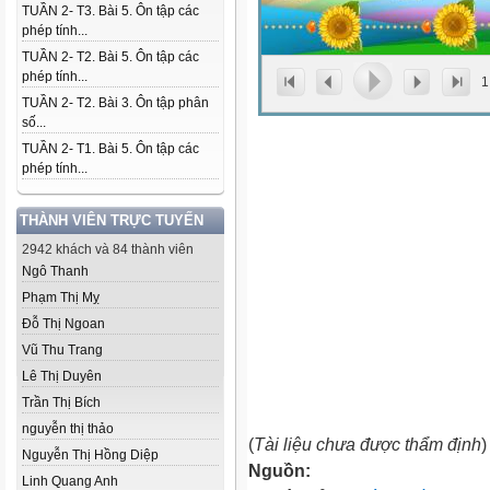
TUẦN 2- T3. Bài 5. Ôn tập các
phép tính...
TUẦN 2- T2. Bài 5. Ôn tập các
phép tính...
1
TUẦN 2- T2. Bài 3. Ôn tập phân
số...
TUẦN 2- T1. Bài 5. Ôn tập các
phép tính...
THÀNH VIÊN TRỰC TUYẾN
2942 khách và 84 thành viên
Ngô Thanh
Phạm Thị Mỵ
Đỗ Thị Ngoan
Vũ Thu Trang
Lê Thị Duyên
Trần Thị Bích
nguyễn thị thảo
(
Tài liệu chưa được thẩm định
)
Nguyễn Thị Hồng Diệp
Nguồn:
Linh Quang Anh