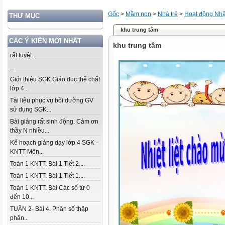
Gốc
>
Mầm non
>
Nhà trẻ
>
Hoạt động Nhậ
THƯ MỤC
khu trung tâm
CÁC Ý KIẾN MỚI NHẤT
khu trung tâm
rất tuyệt...
...
Giới thiệu SGK Giáo dục thể chất
lớp 4...
Tài liệu phục vụ bồi dưỡng GV
sử dụng SGK...
Bài giảng rất sinh động. Cảm ơn
thầy N nhiều...
Kế hoạch giảng dạy lớp 4 SGK -
KNTT Môn...
Toán 1 KNTT. Bài 1 Tiết 2....
Toán 1 KNTT. Bài 1 Tiết 1....
Toán 1 KNTT. Bài Các số từ 0
đến 10...
TUẦN 2- Bài 4. Phân số thập
phân...