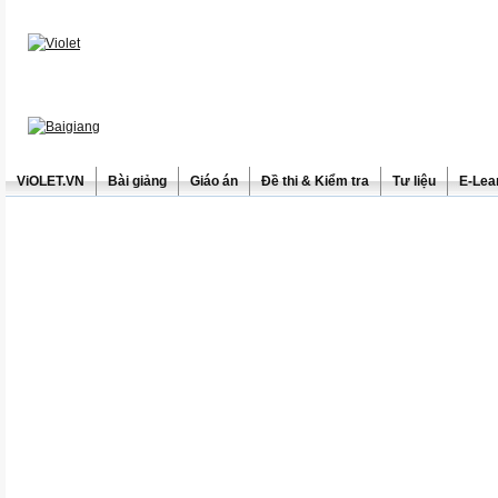
ViOLET.VN
Bài giảng
Giáo án
Đề thi & Kiểm tra
Tư liệu
E-Lea