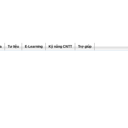
ra
Tư liệu
E-Learning
Kỹ năng CNTT
Trợ giúp