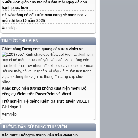
5 điều đơn giản cha mẹ nên làm mỗi ngày để con
hạnh phúc hơn
Hà Nội công bố cấu trúc định dạng đề minh họa 7
môn thi lớp 10 năm 2025
Xem tiếp
TIN TỨC THƯ VIỆN
Chức năng Dừng xem quảng cáo trên violet.vn
Kính chào các thầy, cô! Hiện tại, kinh phí
duy trì hệ thống dựa chủ yếu vào việc đặt quảng cáo
trên hệ thống. Tuy nhiên, đôi khi có gây một số trở ngại
đối với thầy, cô khi truy cập. Vì vậy, để thuận tiện trong
việc sử dụng thư viện hệ thống đã cung cấp chức
năng...
Khắc phục hiện tượng không xuất hiện menu Bộ
công cụ Violet trên PowerPoint và Word
Thử nghiệm Hệ thống Kiểm tra Trực tuyến ViOLET
Giai đoạn 1
Xem tiếp
HƯỚNG DẪN SỬ DỤNG THƯ VIỆN
Xác thực Thông tin thành viên trên violet.vn