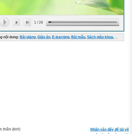
1
/
26
g nội dung:
Bài giảng
,
Giáo án
,
E-learning
,
Bài mẫu
,
Sách giáo khoa
,
...
ợc thẩm định
)
Nhấn vào đây để tải về