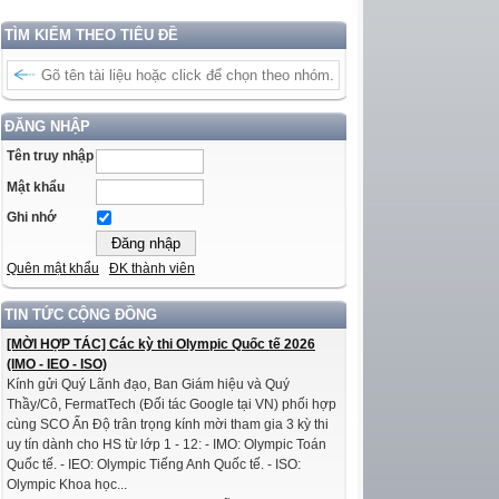
TÌM KIẾM THEO TIÊU ĐỀ
ĐĂNG NHẬP
Tên truy nhập
Mật khẩu
Ghi nhớ
Quên mật khẩu
ĐK thành viên
TIN TỨC CỘNG ĐỒNG
[MỜI HỢP TÁC] Các kỳ thi Olympic Quốc tế 2026
(IMO - IEO - ISO)
Kính gửi Quý Lãnh đạo, Ban Giám hiệu và Quý
Thầy/Cô, FermatTech (Đối tác Google tại VN) phối hợp
cùng SCO Ấn Độ trân trọng kính mời tham gia 3 kỳ thi
uy tín dành cho HS từ lớp 1 - 12: - IMO: Olympic Toán
Quốc tế. - IEO: Olympic Tiếng Anh Quốc tế. - ISO:
Olympic Khoa học...