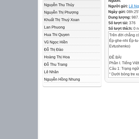
Nguồn:
Nguyễn Thu Thủy
Người gửi:
Lê Ng
Ngày gửi:
08h:25
Nguyễn Thị Phượng
Dung lượng:
987
Khuất Thị Thuý Xoan
Số lượt tải:
376
Lan Phuong
Số lượt thích:
0 n
Hua Thi Quyen
Trên đời chẳng có
Ép-ghe-nhi Ép-tu
Vũ Ngọc Hiền
Evtushenko)
Đỗ Thị Đào
Hoàng Thị Hoa
ĐỀ BÀI
Phần I. Tiếng Việt
Đỗ Thu Trang
Câu 1: Trạng ngữ 
Lê Nhân
“ Dưới bóng tre x
Nguyễn Hồng Nhung
A. Chỉ thời gian
B. Chỉ địa điểm
C. Chỉ phương ti
D. Chỉ nguyên n
Câu 2: Trạng ngữ 
nó còn để hai trá
A. Đầu câu
B. Cuối câu
C. Giữa chủ ngữ 
D. Cả ba đáp án t