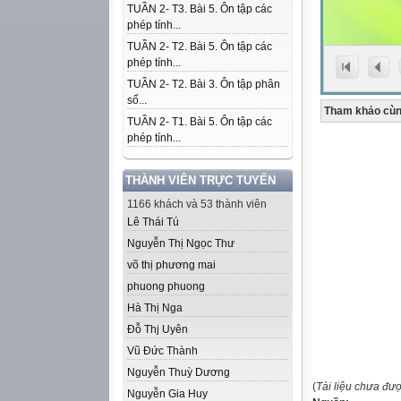
TUẦN 2- T3. Bài 5. Ôn tập các
phép tính...
TUẦN 2- T2. Bài 5. Ôn tập các
phép tính...
TUẦN 2- T2. Bài 3. Ôn tập phân
số...
Tham khảo cùn
TUẦN 2- T1. Bài 5. Ôn tập các
phép tính...
THÀNH VIÊN TRỰC TUYẾN
1166 khách và 53 thành viên
Lê Thái Tú
Nguyễn Thị Ngọc Thư
võ thị phương mai
phuong phuong
Hà Thị Nga
Đỗ Thj Uyên
Vũ Đức Thành
Nguyễn Thuỳ Dương
(
Tài liệu chưa đư
Nguyễn Gia Huy