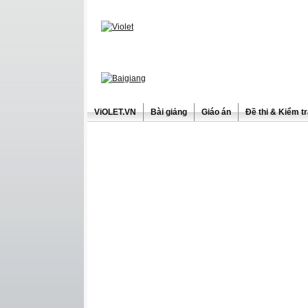
ViOLET.VN
Bài giảng
Giáo án
Đề thi & Kiểm t