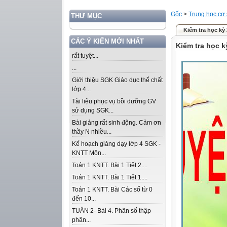
Gốc
>
Trung học cơ
THƯ MỤC
Kiểm tra học kỳ 
CÁC Ý KIẾN MỚI NHẤT
Kiểm tra học k
rất tuyệt...
...
Giới thiệu SGK Giáo dục thể chất
lớp 4...
Tài liệu phục vụ bồi dưỡng GV
sử dụng SGK...
Bài giảng rất sinh động. Cảm ơn
thầy N nhiều...
Kế hoạch giảng dạy lớp 4 SGK -
KNTT Môn...
Toán 1 KNTT. Bài 1 Tiết 2....
Toán 1 KNTT. Bài 1 Tiết 1....
Toán 1 KNTT. Bài Các số từ 0
đến 10...
TUẦN 2- Bài 4. Phân số thập
phân...