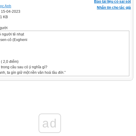
Báo tài liệu có sai sót
ọc Anh
Nhắn tin cho tác giả
' 15-04-2023
.1 KB
gười
 người tẻ nhạt
-sen-cô (Evgheni
 ( 2,0 điểm)
trong câu sau có ý nghĩa gì?
anh, ta gìn giữ một nền văn hoá lâu đời.”
ện
hân
trong câu (2) “ (1)Dần đi ở từ năm chửa mười hai. (2)Khi ấy, đầu
i đào”. (Nam Cao) đứng ở vị trí nào?
ad
và vị ngữ
rên đều sai.