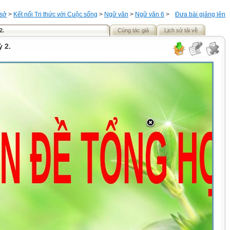
 sở
>
Kết nối Tri thức với Cuộc sống
>
Ngữ văn
>
Ngữ văn 6
>
Đưa bài giảng lên
2.
Cùng tác giả
Lịch sử tải về
ỳ 2.