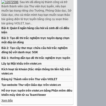
Sau khi đã đăng ký thành công và trở
thành thành viên của Thư viện trực tuyến, nếu bạn
muốn tạo trang riêng cho Trường, Phòng Giáo dục, Sở
Giáo dục, cho cá nhân mình hay bạn muốn soạn thảo
bài giảng điện tử trực tuyến bằng công cụ soạn thảo
bài giảng ViOLET, bạn...
Bài 4: Quản lí ngân hàng câu hỏi và sinh đề có điều
kiện
Bài 3: Tạo đề thi trắc nghiệm trực tuyến dạng chọn
một đáp án đúng
Bài 2: Tạo cây thư mục chứa câu hỏi trắc nghiệm
đồng bộ với danh mục SGK
Bài 1: Hướng dẫn tạo đề thi trắc nghiệm trực tuyến
Lấy lại Mật khẩu trên violet.vn
Kích hoạt tài khoản (Xác nhận thông tin liên hệ) trên
violet.vn
Đăng ký Thành viên trên Thư viện ViOLET
Tạo website Thư viện Giáo dục trên violet.vn
Hỗ trợ trực tuyến trên violet.vn bằng Phần mềm điều
khiển máy tính từ xa TeamViewer
Xem tiếp