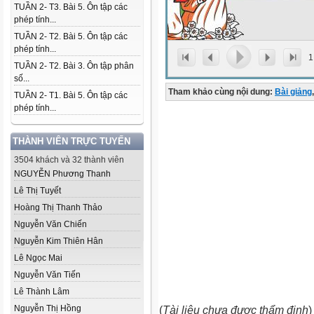
TUẦN 2- T3. Bài 5. Ôn tập các
phép tính...
TUẦN 2- T2. Bài 5. Ôn tập các
phép tính...
1
TUẦN 2- T2. Bài 3. Ôn tập phân
số...
Tham khảo cùng nội dung:
Bài giảng
,
TUẦN 2- T1. Bài 5. Ôn tập các
phép tính...
THÀNH VIÊN TRỰC TUYẾN
3504 khách và 32 thành viên
NGUYỄN Phương Thanh
Lê Thị Tuyết
Hoàng Thị Thanh Thảo
Nguyễn Văn Chiến
Nguyễn Kim Thiên Hân
Lê Ngọc Mai
Nguyễn Văn Tiến
Lê Thành Lâm
Nguyễn Thị Hồng
(
Tài liệu chưa được thẩm định
)