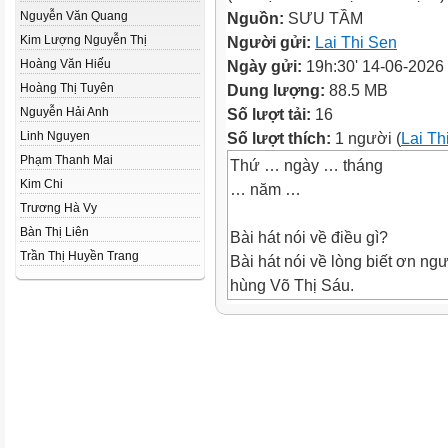
Nguyễn Văn Quang
Nguồn:
SƯU TẦM
Kim Lượng Nguyễn Thị
Người gửi:
Lai Thi Sen
Hoàng Văn Hiếu
Ngày gửi:
19h:30' 14-06-2026
Hoàng Thị Tuyên
Dung lượng:
88.5 MB
Nguyễn Hải Anh
Số lượt tải:
16
Linh Nguyen
Số lượt thích:
1 người (
Lai Th
Phạm Thanh Mai
Thứ … ngày … tháng
Kim Chi
… năm …
Trương Hà Vy
Bàn Thị Liên
Bài hát nói về điều gì?
Trần Thị Huyền Trang
Bài hát nói về lòng biết ơn ng
hùng Võ Thị Sáu.
Em có suy nghĩ, cảm nhận gì v
Cảm thấy tự hào, biết ơn chị V
• Kể được tên và đóng góp củ
hương, đất nước