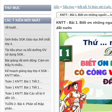
Gốc
>
Tiểu học
>
Kết nối Tri thức với Cuộc
THƯ MỤC
KNTT - Bài 1. Biết ơn những người ...
CÁC Ý KIẾN MỚI NHẤT
KNTT - Bài 1. Biết ơn những ng
rất tuyệt...
đất nước
...
Giới thiệu SGK Giáo dục thể chất
lớp 4...
Tài liệu phục vụ bồi dưỡng GV
sử dụng SGK...
Bài giảng rất sinh động. Cảm ơn
thầy N nhiều...
Kế hoạch giảng dạy lớp 4 SGK -
KNTT Môn...
Toán 1 KNTT. Bài 1 Tiết 2....
Toán 1 KNTT. Bài 1 Tiết 1....
Toán 1 KNTT. Bài Các số từ 0
đến 10...
TUẦN 2- Bài 4. Phân số thập
phân...