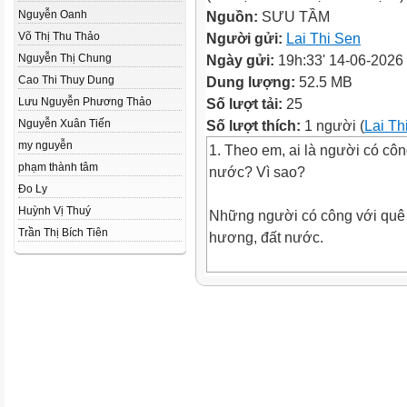
Nguyễn Oanh
Nguồn:
SƯU TẦM
Võ Thị Thu Thảo
Người gửi:
Lai Thi Sen
Nguyễn Thị Chung
Ngày gửi:
19h:33' 14-06-2026
Cao Thi Thuy Dung
Dung lượng:
52.5 MB
Lưu Nguyễn Phương Thảo
Số lượt tải:
25
Nguyễn Xuân Tiến
Số lượt thích:
1 người (
Lai Th
my nguyễn
1. Theo em, ai là người có cô
phạm thành tâm
nước? Vì sao?
Đo Ly
Huỳnh Vị Thuý
Những người có công với quê
Trần Thị Bích Tiên
hương, đất nước.
2. Em đồng tình hoặc không đồ
bạn nào? Vì sao?
Đồng ý với ý kiến của Đạt. N
đóng góp trong mọi lĩnh vực, 
tế, xã hội, văn hóa, giáo dục, 