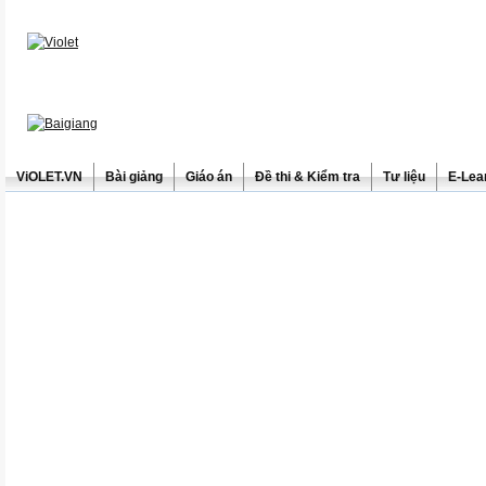
ViOLET.VN
Bài giảng
Giáo án
Đề thi & Kiểm tra
Tư liệu
E-Lea