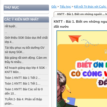
Gốc
>
Tiểu học
>
Kết nối Tri thức với Cuộc
THƯ MỤC
KNTT - Bài 1. Biết ơn những người ...
CÁC Ý KIẾN MỚI NHẤT
KNTT - Bài 1. Biết ơn những ng
rất tuyệt...
đất nước
...
Giới thiệu SGK Giáo dục thể chất
lớp 4...
Tài liệu phục vụ bồi dưỡng GV
sử dụng SGK...
Bài giảng rất sinh động. Cảm ơn
thầy N nhiều...
Kế hoạch giảng dạy lớp 4 SGK -
KNTT Môn...
Toán 1 KNTT. Bài 1 Tiết 2....
Toán 1 KNTT. Bài 1 Tiết 1....
Toán 1 KNTT. Bài Các số từ 0
đến 10...
TUẦN 2- Bài 4. Phân số thập
phân...