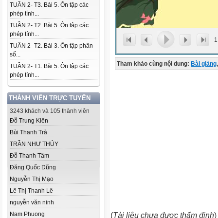
TUẦN 2- T3. Bài 5. Ôn tập các
phép tính...
TUẦN 2- T2. Bài 5. Ôn tập các
phép tính...
1
TUẦN 2- T2. Bài 3. Ôn tập phân
số...
Tham khảo cùng nội dung:
Bài giảng
,
TUẦN 2- T1. Bài 5. Ôn tập các
phép tính...
THÀNH VIÊN TRỰC TUYẾN
3243 khách và 105 thành viên
Đỗ Trung Kiên
Bùi Thanh Trà
TRẦN NHƯ THỦY
Đỗ Thanh Tâm
Đăng Quốc Dũng
Nguyễn Thị Mạo
Lê Thị Thanh Lê
nguyễn văn ninh
Nam Phuong
(
Tài liệu chưa được thẩm định
)