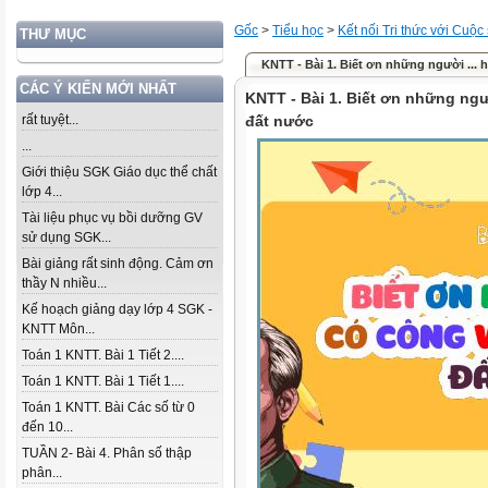
Gốc
>
Tiểu học
>
Kết nối Tri thức với Cuộc
THƯ MỤC
KNTT - Bài 1. Biết ơn những người ...
CÁC Ý KIẾN MỚI NHẤT
KNTT - Bài 1. Biết ơn những ng
rất tuyệt...
đất nước
...
Giới thiệu SGK Giáo dục thể chất
lớp 4...
Tài liệu phục vụ bồi dưỡng GV
sử dụng SGK...
Bài giảng rất sinh động. Cảm ơn
thầy N nhiều...
Kế hoạch giảng dạy lớp 4 SGK -
KNTT Môn...
Toán 1 KNTT. Bài 1 Tiết 2....
Toán 1 KNTT. Bài 1 Tiết 1....
Toán 1 KNTT. Bài Các số từ 0
đến 10...
TUẦN 2- Bài 4. Phân số thập
phân...