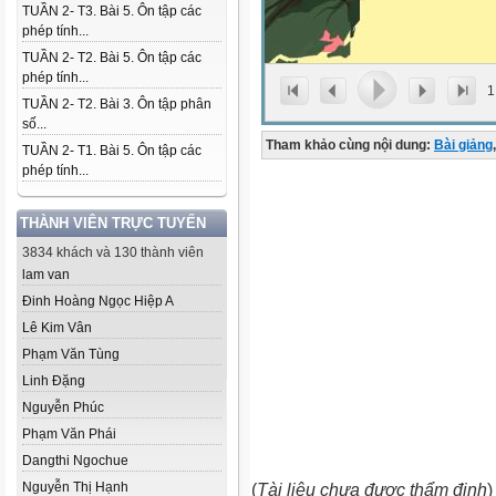
TUẦN 2- T3. Bài 5. Ôn tập các
phép tính...
TUẦN 2- T2. Bài 5. Ôn tập các
phép tính...
1
TUẦN 2- T2. Bài 3. Ôn tập phân
số...
Tham khảo cùng nội dung:
Bài giảng
,
TUẦN 2- T1. Bài 5. Ôn tập các
phép tính...
THÀNH VIÊN TRỰC TUYẾN
3834 khách và 130 thành viên
lam van
Đinh Hoàng Ngọc Hiệp A
Lê Kim Vân
Phạm Văn Tùng
Linh Đặng
Nguyễn Phúc
Phạm Văn Phái
Dangthi Ngochue
Nguyễn Thị Hạnh
(
Tài liệu chưa được thẩm định
)