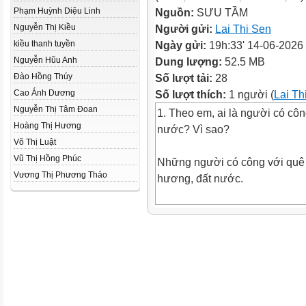
Phạm Huỳnh Diệu Linh
Nguồn:
SƯU TẦM
Nguyễn Thị Kiều
Người gửi:
Lai Thi Sen
kiều thanh tuyền
Ngày gửi:
19h:33' 14-06-2026
Nguyễn Hũu Anh
Dung lượng:
52.5 MB
Đào Hồng Thúy
Số lượt tải:
28
Cao Ánh Dương
Số lượt thích:
1 người (
Lai Th
Nguyễn Thị Tâm Đoan
1. Theo em, ai là người có cô
Hoàng Thị Hương
nước? Vì sao?
Võ Thị Luật
Vũ Thị Hồng Phúc
Những người có công với quê
Vương Thị Phương Thảo
hương, đất nước.
2. Em đồng tình hoặc không đồ
bạn nào? Vì sao?
Đồng ý với ý kiến của Đạt. N
đóng góp trong mọi lĩnh vực, 
tế, xã hội, văn hóa, giáo dục, 