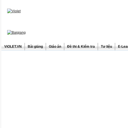
ViOLET.VN
Bài giảng
Giáo án
Đề thi & Kiểm tra
Tư liệu
E-Lea