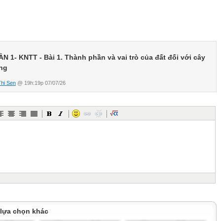
hành chủ yếu
à thực vật
tham gia của
oại đất
ẦN 1-
KNTT - Bài 1. Thành phần và vai trò của đất đối với cây
ồng
ất
Thi Sen
@ 19h:19p 07/07/26
n cung
ho cây
ồng
.
à cho biết:
g gì từ đất?
 lựa chọn khác
hể đứng vững, không bị đổ?