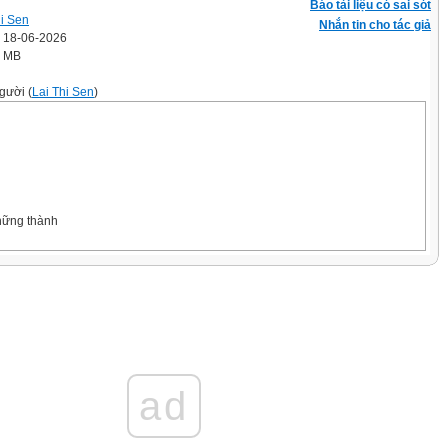
Báo tài liệu có sai sót
hi Sen
Nhắn tin cho tác giả
' 18-06-2026
5 MB
gười (
Lai Thi Sen
)
những thành
c
t
o có
hất?
ad