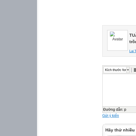
thành từ đâu?
Mùn được hình t
do xác động vật v
phân huỷ với sự 
sinh vật trong đất.
4. Kể tên một số l
TU
mà em biết.
tr
Đất cát, đất thịt, đ
Lai 
sét,...
Khám phá
Kích thước font
2. Vai trò của đất
đối với cây trồng
Chất khoáng, mù
cấp dinh dưỡng c
trồng, giúp cây tr
Đường dẫn
:
p
sống và phát triển
Gửi ý kiến
Quan sát hình 6 v
- Rễ cây lấy nhữn
Hãy thử nhiều
- Vì sao cây có t