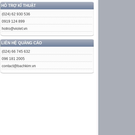
HỖ TRỢ KĨ THUẬT
(024) 62 930 536
0919 124 899
hotro@violet.vn
LIÊN HỆ QUẢNG CÁO
(024) 66 745 632
096 181 2005
contact@bachkim.vn