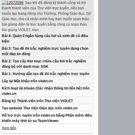
Sau khi đã đăng ký thành công và trở
thành thành viên của Thư viện trực tuyến, nếu bạn
muốn tạo trang riêng cho Trường, Phòng Giáo dục, Sở
Giáo dục, cho cá nhân mình hay bạn muốn soạn thảo
bài giảng điện tử trực tuyến bằng công cụ soạn thảo
bài giảng ViOLET, bạn...
Bài 4: Quản lí ngân hàng câu hỏi và sinh đề có điều
kiện
Bài 3: Tạo đề thi trắc nghiệm trực tuyến dạng chọn
một đáp án đúng
Bài 2: Tạo cây thư mục chứa câu hỏi trắc nghiệm
đồng bộ với danh mục SGK
Bài 1: Hướng dẫn tạo đề thi trắc nghiệm trực tuyến
Lấy lại Mật khẩu trên violet.vn
Kích hoạt tài khoản (Xác nhận thông tin liên hệ) trên
violet.vn
Đăng ký Thành viên trên Thư viện ViOLET
Tạo website Thư viện Giáo dục trên violet.vn
Hỗ trợ trực tuyến trên violet.vn bằng Phần mềm điều
khiển máy tính từ xa TeamViewer
Xem tiếp