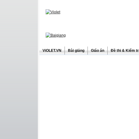
ViOLET.VN
Bài giảng
Giáo án
Đề thi & Kiểm t