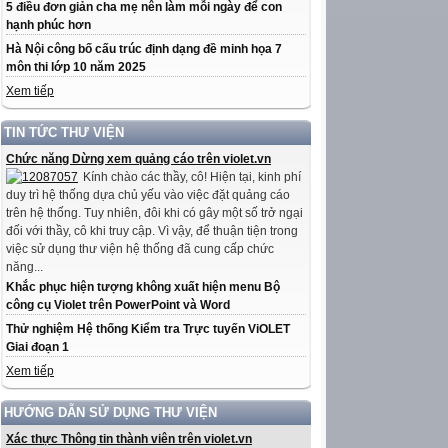
5 điều đơn giản cha mẹ nên làm mỗi ngày để con
hạnh phúc hơn
Hà Nội công bố cấu trúc định dạng đề minh họa 7
môn thi lớp 10 năm 2025
Xem tiếp
TIN TỨC THƯ VIỆN
Chức năng Dừng xem quảng cáo trên violet.vn
Kính chào các thầy, cô! Hiện tại, kinh phí
duy trì hệ thống dựa chủ yếu vào việc đặt quảng cáo
trên hệ thống. Tuy nhiên, đôi khi có gây một số trở ngại
đối với thầy, cô khi truy cập. Vì vậy, để thuận tiện trong
việc sử dụng thư viện hệ thống đã cung cấp chức
năng...
Khắc phục hiện tượng không xuất hiện menu Bộ
công cụ Violet trên PowerPoint và Word
Thử nghiệm Hệ thống Kiểm tra Trực tuyến ViOLET
Giai đoạn 1
Xem tiếp
HƯỚNG DẪN SỬ DỤNG THƯ VIỆN
Xác thực Thông tin thành viên trên violet.vn