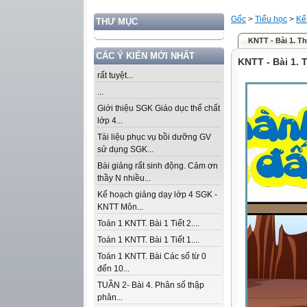
Gốc
>
Tiểu học
>
Kế
THƯ MỤC
KNTT - Bài 1. Th
CÁC Ý KIẾN MỚI NHẤT
KNTT - Bài 1. 
rất tuyệt...
...
Giới thiệu SGK Giáo dục thể chất
lớp 4...
Tài liệu phục vụ bồi dưỡng GV
sử dụng SGK...
Bài giảng rất sinh động. Cảm ơn
thầy N nhiều...
Kế hoạch giảng dạy lớp 4 SGK -
KNTT Môn...
Toán 1 KNTT. Bài 1 Tiết 2....
Toán 1 KNTT. Bài 1 Tiết 1....
Toán 1 KNTT. Bài Các số từ 0
đến 10...
TUẦN 2- Bài 4. Phân số thập
phân...