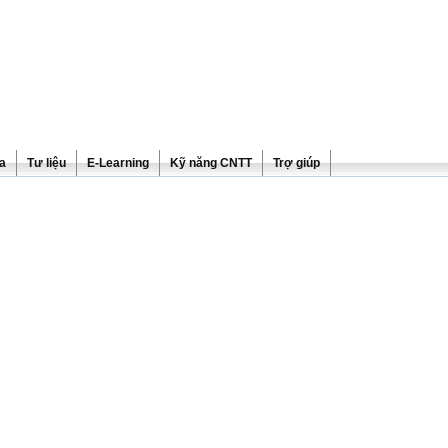
ra
Tư liệu
E-Learning
Kỹ năng CNTT
Trợ giúp