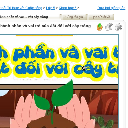
t nối Tri thức với Cuộc sống
>
Lớp 5
>
Khoa học 5
>
Đưa bài giảng lên
ành phần và vai ... với cây trồng
Cùng tác giả
Lịch sử tải về
Thành phần và vai trò của đất đối với cây trồng