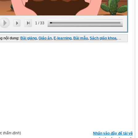
1
/
33
g nội dung:
Bài giảng
,
Giáo án
,
E-learning
,
Bài mẫu
,
Sách giáo khoa
,
...
ợc thẩm định
)
Nhấn vào đây để tải về