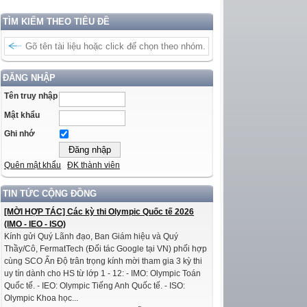
TÌM KIẾM THEO TIÊU ĐỀ
ĐĂNG NHẬP
Tên truy nhập
Mật khẩu
Ghi nhớ
Quên mật khẩu
ĐK thành viên
TIN TỨC CỘNG ĐỒNG
[MỜI HỢP TÁC] Các kỳ thi Olympic Quốc tế 2026
(IMO - IEO - ISO)
Kính gửi Quý Lãnh đạo, Ban Giám hiệu và Quý
Thầy/Cô, FermatTech (Đối tác Google tại VN) phối hợp
cùng SCO Ấn Độ trân trọng kính mời tham gia 3 kỳ thi
uy tín dành cho HS từ lớp 1 - 12: - IMO: Olympic Toán
Quốc tế. - IEO: Olympic Tiếng Anh Quốc tế. - ISO:
Olympic Khoa học...