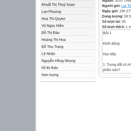
Nguồn:
SƯU TẦM
Khuất Thị Thuý Xoan
Người gửi:
Lai T
Ngày gửi:
19h:27
Lan Phuong
Dung lượng:
58.
Hua Thi Quyen
Số lượt tải:
35
Vũ Ngọc Hiền
Số lượt thích:
1 n
Đỗ Thị Đào
BÀI 1
Hoàng Thị Hoa
Khởi động
Đỗ Thu Trang
Lê Nhân
Học tiếp
Nguyễn Hồng Nhung
1. Trong đất có 
hồ thị thảo
phần nào?
hien luong
Trong đất có nướ
và không khí, chấ
khoáng, mùn,….
2. Thành phần nà
trong đất nhiều n
Chất khoáng
3. Mùn được hình