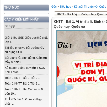
Gốc
>
Tiểu học
>
Kết nối Tri thức với Cuộc
THƯ MỤC
KNTT - Bài 1. Vị trí địa lí, ... huy, Quốc c
CÁC Ý KIẾN MỚI NHẤT
KNTT - Bài 1. Vị trí địa lí, lãnh 
rất tuyệt...
Quốc huy, Quốc ca
...
Giới thiệu SGK Giáo dục thể chất
lớp 4...
Tài liệu phục vụ bồi dưỡng GV
sử dụng SGK...
Bài giảng rất sinh động. Cảm ơn
thầy N nhiều...
Kế hoạch giảng dạy lớp 4 SGK -
KNTT Môn...
Toán 1 KNTT. Bài 1 Tiết 2....
Toán 1 KNTT. Bài 1 Tiết 1....
Toán 1 KNTT. Bài Các số từ 0
đến 10...
TUẦN 2- Bài 4. Phân số thập
phân...