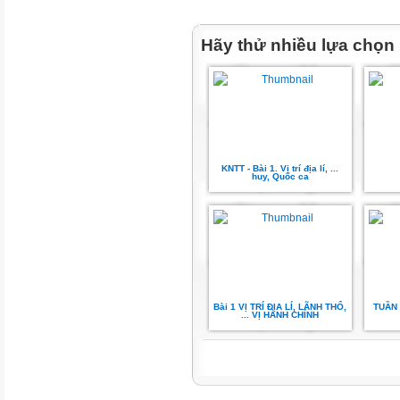
Các bạn hãy chúng
Hãy thử nhiều lựa chọn
mình đi khám phá
vòng quanh đất nước
nước Việt Nam nhé!
1. VỊ TRÍ
ĐỊA LÝ
KNTT - Bài 1. Vị trí địa lí, ...
huy, Quốc ca
Đọc thông tin và
quan sát các hình
3, 4, em hãy:
• Xác định vị trí địa lí
Bài 1 VỊ TRÍ ĐỊA LÍ, LÃNH THỔ,
TUẦN 1
ẠI
... VỊ HÀNH CHÍNH
của Việt Nam trên
om
bản đồ
• Trình bày ảnh