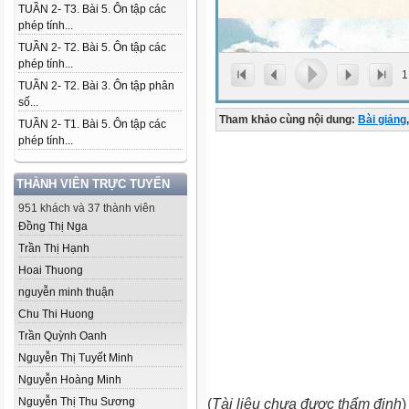
TUẦN 2- T3. Bài 5. Ôn tập các
phép tính...
TUẦN 2- T2. Bài 5. Ôn tập các
phép tính...
1
TUẦN 2- T2. Bài 3. Ôn tập phân
số...
Tham khảo cùng nội dung:
Bài giảng
,
TUẦN 2- T1. Bài 5. Ôn tập các
phép tính...
THÀNH VIÊN TRỰC TUYẾN
951 khách và 37 thành viên
Đồng Thị Nga
Trần Thị Hạnh
Hoai Thuong
nguyễn minh thuận
Chu Thi Huong
Trần Quỳnh Oanh
Nguyễn Thị Tuyết Minh
Nguyễn Hoàng Minh
Nguyễn Thị Thu Sương
(
Tài liệu chưa được thẩm định
)