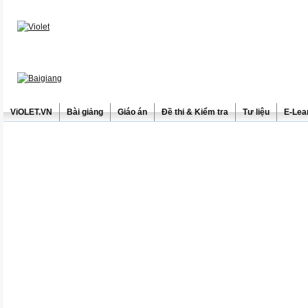
ViOLET.VN
Bài giảng
Giáo án
Đề thi & Kiểm tra
Tư liệu
E-Lea