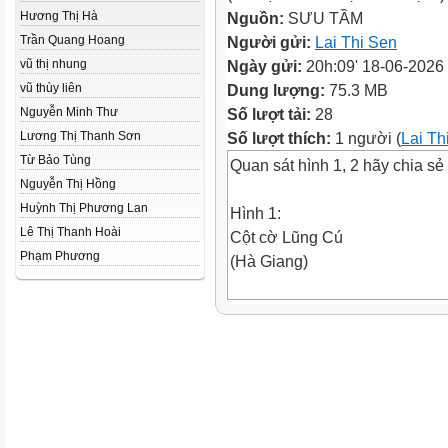
Hương Thị Hà
Nguồn:
SƯU TẦM
Trần Quang Hoang
Người gửi:
Lai Thi Sen
vũ thị nhung
Ngày gửi:
20h:09' 18-06-2026
vũ thùy liên
Dung lượng:
75.3 MB
Nguyễn Minh Thư
Số lượt tải:
28
Lương Thị Thanh Sơn
Số lượt thích:
1 người (
Lai Th
Từ Bảo Tùng
Quan sát hình 1, 2 hãy chia sẻ
Nguyễn Thị Hồng
Huỳnh Thị Phương Lan
Hình 1:
Lê Thị Thanh Hoài
Cột cờ Lũng Cú
Phạm Phương
(Hà Giang)
Hình 2:
Mũi Cà Mau
(Cà Mau)
Cột cờ Lũng Cú nằm trên đỉnh
có độ cao khoảng 1.470 m, đây