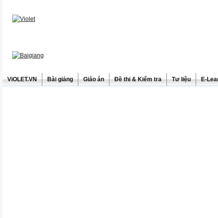
ViOLET.VN
Bài giảng
Giáo án
Đề thi & Kiểm tra
Tư liệu
E-Lea