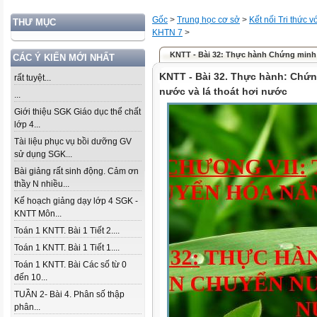
Gốc
>
Trung học cơ sở
>
Kết nối Tri thức 
THƯ MỤC
KHTN 7
>
KNTT - Bài 32: Thực hành Chứng minh .
CÁC Ý KIẾN MỚI NHẤT
KNTT - Bài 32. Thực hành: Chứ
rất tuyệt...
nước và lá thoát hơi nước
...
Giới thiệu SGK Giáo dục thể chất
lớp 4...
Tài liệu phục vụ bồi dưỡng GV
sử dụng SGK...
Bài giảng rất sinh động. Cảm ơn
thầy N nhiều...
Kế hoạch giảng dạy lớp 4 SGK -
KNTT Môn...
Toán 1 KNTT. Bài 1 Tiết 2....
Toán 1 KNTT. Bài 1 Tiết 1....
Toán 1 KNTT. Bài Các số từ 0
đến 10...
TUẦN 2- Bài 4. Phân số thập
phân...