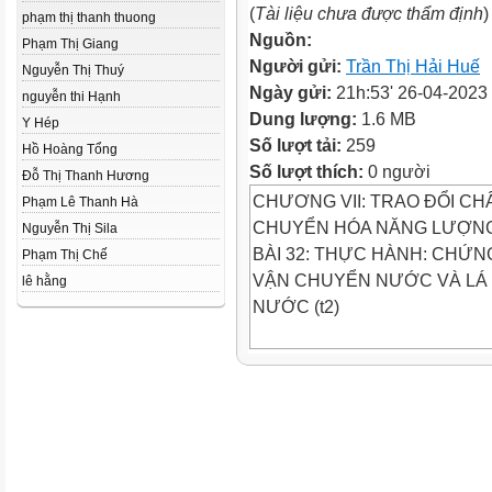
(
Tài liệu chưa được thẩm định
)
phạm thị thanh thuong
Nguồn:
Phạm Thị Giang
Người gửi:
Trần Thị Hải Huế
Nguyễn Thị Thuý
Ngày gửi:
21h:53' 26-04-2023
nguyễn thi Hạnh
Dung lượng:
1.6 MB
Y Hép
Số lượt tải:
259
Hồ Hoàng Tổng
Số lượt thích:
0 người
Đỗ Thị Thanh Hương
CHƯƠNG VII: TRAO ĐỔI CH
Phạm Lê Thanh Hà
CHUYỂN HÓA NĂNG LƯỢNG
Nguyễn Thị Sila
BÀI 32: THỰC HÀNH: CHỨN
Phạm Thị Chế
VẬN CHUYỂN NƯỚC VÀ LÁ 
lê hằng
NƯỚC (t2)
I. Chuẩn bị:
2 cốc thủy tinh chứa 2 màu m
Dao mổ
Kính lúp
2 cây cần tây