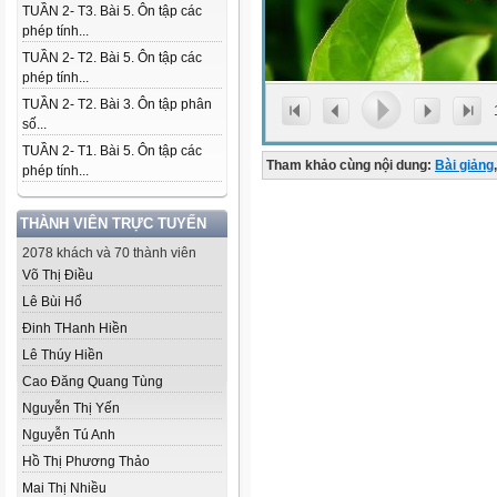
TUẦN 2- T3. Bài 5. Ôn tập các
phép tính...
TUẦN 2- T2. Bài 5. Ôn tập các
phép tính...
TUẦN 2- T2. Bài 3. Ôn tập phân
số...
TUẦN 2- T1. Bài 5. Ôn tập các
Tham khảo cùng nội dung:
Bài giảng
,
phép tính...
THÀNH VIÊN TRỰC TUYẾN
2078 khách và 70 thành viên
Võ Thị Điều
Lê Bùi Hổ
Đinh THanh Hiền
Lê Thúy Hiền
Cao Đăng Quang Tùng
Nguyễn Thị Yến
Nguyễn Tú Anh
Hồ Thị Phương Thảo
Mai Thị Nhiều