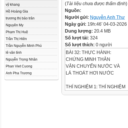
(
Tài liệu chưa được thẩm định
)
vỹ khang
Nguồn:
Hồ Hoàng Gia
Người gửi:
Nguyễn Anh Thư
trương thị bảo trân
Ngày gửi:
19h:46' 04-03-2026
Nguyên My
Dung lượng:
20.4 MB
Phạm Thị Huệ
Số lượt tải:
324
Trần Thị Hiên
Số lượt thích:
0 người
Trần Nguyễn Minh Phú
BÀI 32: THỰC HÀNH:
lê văn tình
CHỨNG MINH THÂN
Nguyễn Trọng Nhân
VẬN CHUYỂN NƯỚC VÀ
Phan Viet Cuong
LÁ THOÁT HƠI NƯỚC
Anh Pha Trương
THÍ NGHIỆM 1: THÍ NGHIỆM
CHỨNG MINH THÂN VẬN
CHUYỂN NƯỚC
CHUẨN BỊ
Dụng cụ, mẫu vật