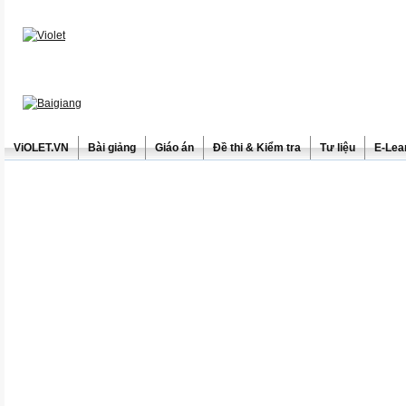
ViOLET.VN
Bài giảng
Giáo án
Đề thi & Kiểm tra
Tư liệu
E-Lea