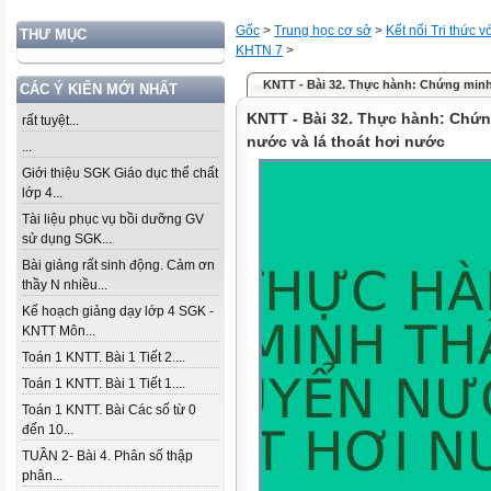
Gốc
>
Trung học cơ sở
>
Kết nối Tri thức 
THƯ MỤC
KHTN 7
>
KNTT - Bài 32. Thực hành: Chứng minh 
CÁC Ý KIẾN MỚI NHẤT
KNTT - Bài 32. Thực hành: Chứ
rất tuyệt...
nước và lá thoát hơi nước
...
Giới thiệu SGK Giáo dục thể chất
lớp 4...
Tài liệu phục vụ bồi dưỡng GV
sử dụng SGK...
Bài giảng rất sinh động. Cảm ơn
thầy N nhiều...
Kế hoạch giảng dạy lớp 4 SGK -
KNTT Môn...
Toán 1 KNTT. Bài 1 Tiết 2....
Toán 1 KNTT. Bài 1 Tiết 1....
Toán 1 KNTT. Bài Các số từ 0
đến 10...
TUẦN 2- Bài 4. Phân số thập
phân...