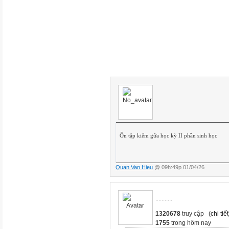
Cốc thủy tinh
Kính lúp
Dao mổ
Mực pha nước
Cần tay hoặc hoa hồng
Bước 2
Ôn tập kiểm gữa học kỳ II phần sinh học
Bước 1
Quan Van Hieu
@ 09h:49p 01/04/26
Dùng dao mổ cắt ngang phần 
cần tây có lá bị nhuộm màu th
...........
đoạn ngắn..
1320678
truy cập (
chi tiết
1755
trong hôm nay