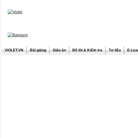
ViOLET.VN
Bài giảng
Giáo án
Đề thi & Kiểm tra
Tư liệu
E-Lea