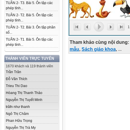
TUẦN 2- T3. Bài 5. Ôn tập các
phép tính...
TUẦN 2- T2. Bài 5. Ôn tập các
phép tính...
1
TUẦN 2- T2. Bài 3. Ôn tập phân
số...
TUẦN 2- T1. Bài 5. Ôn tập các
Tham khảo cùng nội dung:
phép tính...
mẫu
,
Sách giáo khoa
,
...
THÀNH VIÊN TRỰC TUYẾN
1670 khách và 119 thành viên
Trần Trân
Đỗ Văn Thích
Trieu Thi Dao
Hòang Thị Thanh Thảo
Nguyễn Thị Tuyết Minh
trâfn như thanh
Ngô Thị Châm
Phan Hữu Trọng
Nguyễn Thị Trà My