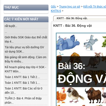
Gốc
>
Trung học cơ sở
>
Kết nối Tri thức 
THƯ MỤC
KHTN 6
>
KNTT - Bài 36: Động vật.
CÁC Ý KIẾN MỚI NHẤT
KNTT - Bài 36. Động vật
rất tuyệt...
...
Giới thiệu SGK Giáo dục thể chất
lớp 4...
Tài liệu phục vụ bồi dưỡng GV
sử dụng SGK...
Bài giảng rất sinh động. Cảm ơn
thầy N nhiều...
Kế hoạch giảng dạy lớp 4 SGK -
KNTT Môn...
Toán 1 KNTT. Bài 1 Tiết 2....
Toán 1 KNTT. Bài 1 Tiết 1....
Toán 1 KNTT. Bài Các số từ 0
đến 10...
TUẦN 2- Bài 4. Phân số thập
phân...