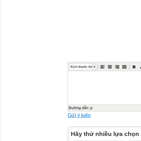
Cá mập
Tinh tinh
Ếch
Chim cánh cụt
Trùng roi
Kích thước font
Hải quỳ
San hô
Đường dẫn
:
p
Lạc đà
Gửi ý kiến
2
Hãy thử nhiều lựa chọn