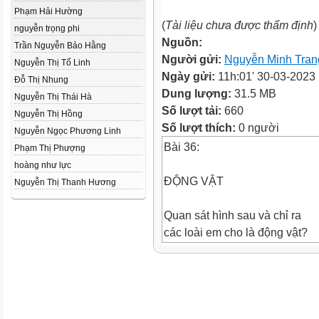
Phạm Hải Hường
(
Tài liệu chưa được thẩm định
)
nguyễn trọng phi
Nguồn:
Trần Nguyễn Bảo Hằng
Người gửi:
Nguyễn Minh Tran
Nguyễn Thị Tố Linh
Ngày gửi:
11h:01' 30-03-2023
Đỗ Thị Nhung
Dung lượng:
31.5 MB
Nguyễn Thị Thái Hà
Số lượt tải:
660
Nguyễn Thị Hồng
Số lượt thích:
0 người
Nguyễn Ngọc Phương Linh
Bài 36:
Phạm Thị Phượng
hoàng như lực
ĐỘNG VẬT
Nguyễn Thị Thanh Hương
Quan sát hình sau và chỉ ra
các loài em cho là động vật?
Tại sao em lại xếp chúng vào
nhóm động vật?
Giun đất