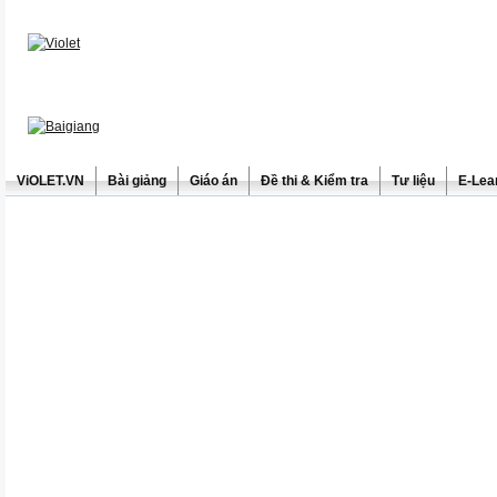
ViOLET.VN
Bài giảng
Giáo án
Đề thi & Kiểm tra
Tư liệu
E-Lea