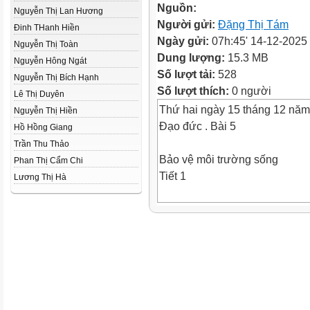
Nguồn:
Nguyễn Thị Lan Hương
Người gửi:
Đặng Thị Tám
Đinh THanh Hiền
Ngày gửi:
07h:45' 14-12-2025
Nguyễn Thị Toàn
Dung lượng:
15.3 MB
Nguyễn Hông Ngát
Số lượt tải:
528
Nguyễn Thị Bích Hạnh
Số lượt thích:
0 người
Lê Thị Duyên
Thứ hai ngày 15 tháng 12 nă
Nguyễn Thị Hiền
Đạo đức . Bài 5
Hồ Hồng Giang
Trần Thu Thảo
Bảo vệ môi trường sống
Phan Thị Cẩm Chi
Tiết 1
Lương Thị Hà
Thứ hai,ngày 15 tháng 12 nă
Tiết 1
KHỞI ĐỘNG
1. Tìm hiểu các loại môi trườ