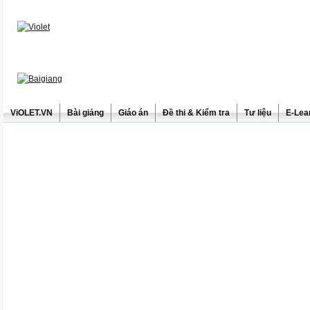
ViOLET.VN
Bài giảng
Giáo án
Đề thi & Kiểm tra
Tư liệu
E-Lea