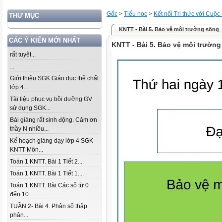
Gốc
>
Tiểu học
>
Kết nối Tri thức với Cuộc
THƯ MỤC
KNTT - Bài 5. Bảo vệ môi trường sống
CÁC Ý KIẾN MỚI NHẤT
KNTT - Bài 5. Bảo vệ môi trườn
rất tuyệt...
...
Giới thiệu SGK Giáo dục thể chất
lớp 4...
Tài liệu phục vụ bồi dưỡng GV
sử dụng SGK...
Bài giảng rất sinh động. Cảm ơn
thầy N nhiều...
Kế hoạch giảng dạy lớp 4 SGK -
KNTT Môn...
Toán 1 KNTT. Bài 1 Tiết 2....
Toán 1 KNTT. Bài 1 Tiết 1....
Toán 1 KNTT. Bài Các số từ 0
đến 10...
TUẦN 2- Bài 4. Phân số thập
phân...