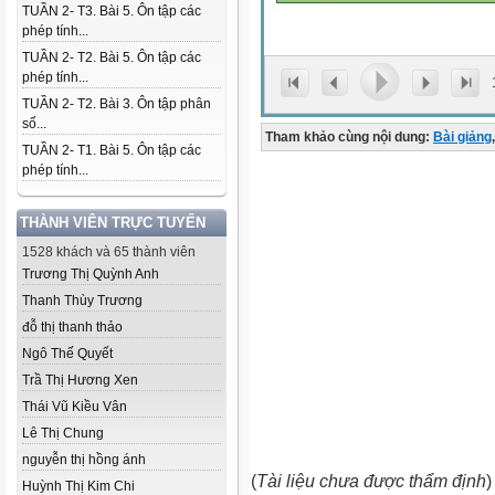
TUẦN 2- T3. Bài 5. Ôn tập các
phép tính...
TUẦN 2- T2. Bài 5. Ôn tập các
phép tính...
TUẦN 2- T2. Bài 3. Ôn tập phân
số...
Tham khảo cùng nội dung:
Bài giảng
,
TUẦN 2- T1. Bài 5. Ôn tập các
phép tính...
THÀNH VIÊN TRỰC TUYẾN
1528 khách và 65 thành viên
Trương Thị Quỳnh Anh
Thanh Thùy Trương
đỗ thị thanh thảo
Ngô Thế Quyết
Trầ Thị Hương Xen
Thái Vũ Kiều Vân
Lê Thị Chung
nguyễn thị hồng ánh
(
Tài liệu chưa được thẩm định
)
Huỳnh Thị Kim Chi