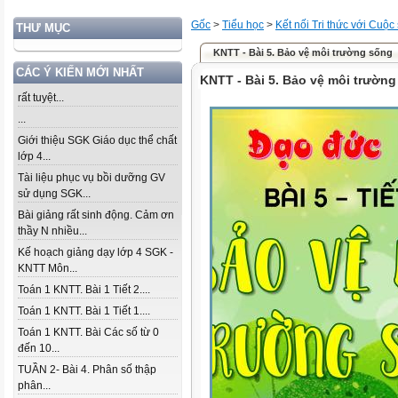
Gốc
>
Tiểu học
>
Kết nối Tri thức với Cuộc
THƯ MỤC
KNTT - Bài 5. Bảo vệ môi trường sống
CÁC Ý KIẾN MỚI NHẤT
KNTT - Bài 5. Bảo vệ môi trườn
rất tuyệt...
...
Giới thiệu SGK Giáo dục thể chất
lớp 4...
Tài liệu phục vụ bồi dưỡng GV
sử dụng SGK...
Bài giảng rất sinh động. Cảm ơn
thầy N nhiều...
Kế hoạch giảng dạy lớp 4 SGK -
KNTT Môn...
Toán 1 KNTT. Bài 1 Tiết 2....
Toán 1 KNTT. Bài 1 Tiết 1....
Toán 1 KNTT. Bài Các số từ 0
đến 10...
TUẦN 2- Bài 4. Phân số thập
phân...