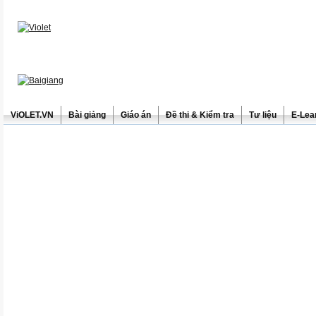
ViOLET.VN
Bài giảng
Giáo án
Đề thi & Kiểm tra
Tư liệu
E-Lea