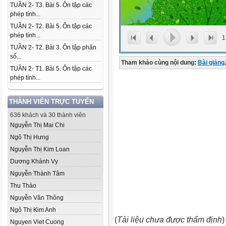
TUẦN 2- T3. Bài 5. Ôn tập các
phép tính...
TUẦN 2- T2. Bài 5. Ôn tập các
phép tính...
1
TUẦN 2- T2. Bài 3. Ôn tập phân
số...
Tham khảo cùng nội dung:
Bài giảng
,
TUẦN 2- T1. Bài 5. Ôn tập các
phép tính...
THÀNH VIÊN TRỰC TUYẾN
636 khách và 30 thành viên
Nguyễn Thị Mai Chi
Ngô Thị Hưng
Nguyễn Thị Kim Loan
Dương Khánh Vy
Nguyễn Thành Tâm
Thu Thảo
Nguyễn Văn Thông
Ngô Thị Kim Anh
(
Tài liệu chưa được thẩm định
)
Nguyen Viet Cuong