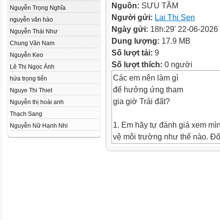
Nguồn:
SƯU TẦM
Nguyễn Trọng Nghĩa
Người gửi:
Lai Thi Sen
nguyễn văn hào
Ngày gửi:
18h:29' 22-06-2026
Nguyễn Thái Như
Dung lượng:
17.9 MB
Chung Văn Nam
Số lượt tải:
9
Nguyễn Keo
Số lượt thích:
0 người
Lê Thị Ngọc Ánh
Các em nên làm gì
hứa trọng tiến
để hưởng ứng tham
Nguye Thi Thiet
gia giờ Trái đất?
Nguyễn thị hoài anh
Thạch Sang
1. Em hãy tự đánh giá xem mìn
Nguyễn Nữ Hạnh Nhi
vệ môi trường như thế nào. Đố
chưa tốt, hãy nêu biện pháp k
EM THAM GIA BẢO VỆ MÔI
TRƯỜNG
Việc làm tốt