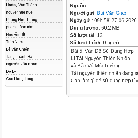
Hoàng Văn Thành
Nguồn:
nguyenhue hue
Người gửi:
Bùi Văn Giáp
Phùng Hữu Thắng
Ngày gửi:
09h:58' 27-06-2026
phạm thành tâm
Dung lượng:
60.2 MB
Nguyễn HÍt
Số lượt tải:
12
Trần Nam
Số lượt thích:
0 người
Lê Văn Chiến
Bài 5. Vấn Đề Sử Dụng Hợp
Tăng Thanh Hà
Lí Tài Nguyên Thiên Nhiên
Nguyễn Văn Nhân
và Bảo Vệ Môi Trường
Đo Ly
Tài nguyên thiên nhiên đang s
Cao Hưng Long
Cần làm gì để sử dụng hợp lí 
TÀI NGUYÊN ĐẤT
Hiện Trạng & Nguyên Nhân S
Thoái Đất
Hiện trạng
Hoạt động con người