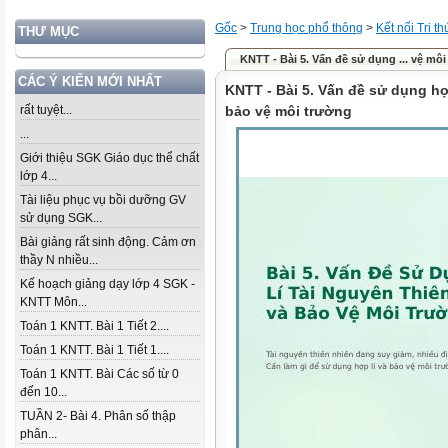
Gốc
>
Trung học phổ thông
>
Kết nối Tri t
THƯ MỤC
KNTT - Bài 5. Vấn đề sử dụng ... vệ mô
CÁC Ý KIẾN MỚI NHẤT
KNTT - Bài 5. Vấn đề sử dụng hợp
rất tuyệt...
bảo vệ môi trường
...
Giới thiệu SGK Giáo dục thể chất
lớp 4...
Tài liệu phục vụ bồi dưỡng GV
sử dụng SGK...
Bài giảng rất sinh động. Cảm ơn
thầy N nhiều...
Kế hoạch giảng dạy lớp 4 SGK -
KNTT Môn...
Toán 1 KNTT. Bài 1 Tiết 2....
Toán 1 KNTT. Bài 1 Tiết 1....
Toán 1 KNTT. Bài Các số từ 0
đến 10...
TUẦN 2- Bài 4. Phân số thập
phân...