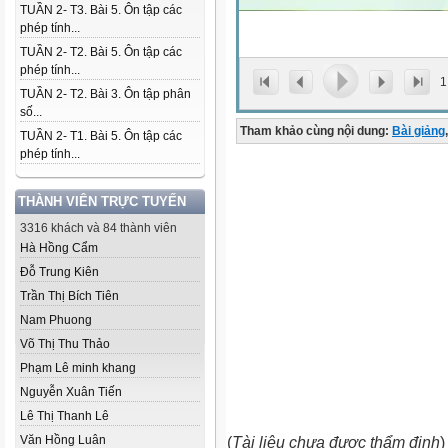
TUẦN 2- T3. Bài 5. Ôn tập các
phép tính...
TUẦN 2- T2. Bài 5. Ôn tập các
phép tính...
1
TUẦN 2- T2. Bài 3. Ôn tập phân
số...
Tham khảo cùng nội dung:
Bài giảng
,
TUẦN 2- T1. Bài 5. Ôn tập các
phép tính...
THÀNH VIÊN TRỰC TUYẾN
3316 khách và 84 thành viên
Hà Hồng Cẩm
Đỗ Trung Kiên
Trần Thị Bích Tiên
Nam Phuong
Võ Thị Thu Thảo
Phạm Lê minh khang
Nguyễn Xuân Tiến
Lê Thị Thanh Lê
Văn Hồng Luân
(
Tài liệu chưa được thẩm định
)