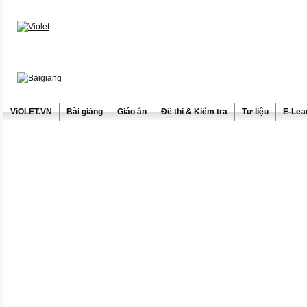
ViOLET.VN
Bài giảng
Giáo án
Đề thi & Kiểm tra
Tư liệu
E-Lea