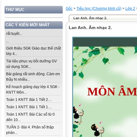
Gốc
>
Tiểu học (Chương trình cũ)
>
Lớp 2
THƯ MỤC
Lan Anh. Âm nhạc 2.
CÁC Ý KIẾN MỚI NHẤT
Lan Anh. Âm nhạc 2.
rất tuyệt...
...
Giới thiệu SGK Giáo dục thể chất
lớp 4...
Tài liệu phục vụ bồi dưỡng GV
sử dụng SGK...
Bài giảng rất sinh động. Cảm ơn
thầy N nhiều...
Kế hoạch giảng dạy lớp 4 SGK -
KNTT Môn...
Toán 1 KNTT. Bài 1 Tiết 2....
Toán 1 KNTT. Bài 1 Tiết 1....
Toán 1 KNTT. Bài Các số từ 0
đến 10...
TUẦN 2- Bài 4. Phân số thập
phân...