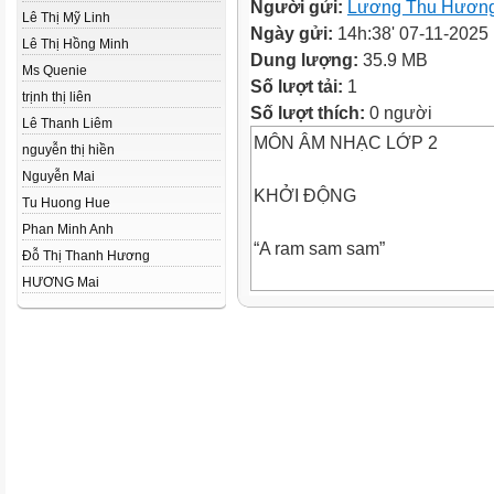
Người gửi:
Lương Thu Hươn
Lê Thị Mỹ Linh
Ngày gửi:
14h:38' 07-11-2025
Lê Thị Hồng Minh
Dung lượng:
35.9 MB
Ms Quenie
Số lượt tải:
1
trịnh thị liên
Số lượt thích:
0 người
Lê Thanh Liêm
MÔN ÂM NHẠC LỚP 2
nguyễn thị hiền
Nguyễn Mai
KHỞI ĐỘNG
Tu Huong Hue
Phan Minh Anh
“A ram sam sam”
Đỗ Thị Thanh Hương
HƯƠNG Mai
Em hãy cho biết đoạn phim nói
Thứ Năm, ngày 30 tháng 10 n
Âm nhạc
Chủ đề 3: Đoàn kết (Tiết 1)
Hát: lớp chúng ta đoàn kết