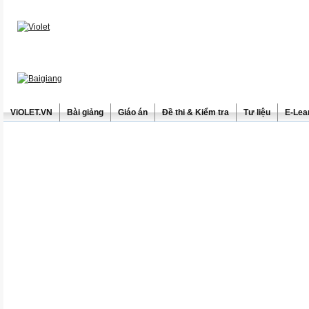
ViOLET.VN
Bài giảng
Giáo án
Đề thi & Kiểm tra
Tư liệu
E-Lea