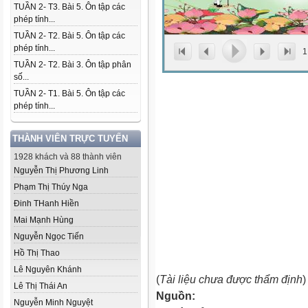
TUẦN 2- T3. Bài 5. Ôn tập các
phép tính...
TUẦN 2- T2. Bài 5. Ôn tập các
phép tính...
1
TUẦN 2- T2. Bài 3. Ôn tập phân
số...
TUẦN 2- T1. Bài 5. Ôn tập các
phép tính...
THÀNH VIÊN TRỰC TUYẾN
1928 khách và 88 thành viên
Nguyễn Thị Phương Linh
Phạm Thị Thúy Nga
Đinh THanh Hiền
Mai Mạnh Hùng
Nguyễn Ngọc Tiến
Hồ Thị Thao
Lê Nguyên Khánh
(
Tài liệu chưa được thẩm định
)
Lê Thị Thái An
Nguồn:
Nguyễn Minh Nguyệt