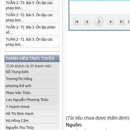
TUẦN 2- T3. Bài 5. Ôn tập các
phép tính...
TUẦN 2- T2. Bài 5. Ôn tập các
phép tính...
1
TUẦN 2- T2. Bài 3. Ôn tập phân
số...
TUẦN 2- T1. Bài 5. Ôn tập các
phép tính...
THÀNH VIÊN TRỰC TUYẾN
3139 khách và 35 thành viên
Đỗ Trung Kiên
TrươngThị Hằng
phương thế anh
Phan Văn Thảo
Lưu Nguyễn Phương Thảo
Y Huỳnh Hmok
Hồ Thị Bích Hạnh
(
Tài liệu chưa được thẩm định
)
Hà Hồng Cẩm
Nguồn:
Nguyễn Thu Thủy