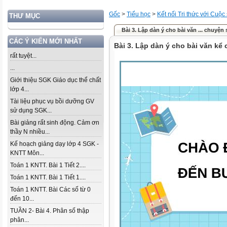
Gốc
>
Tiểu học
>
Kết nối Tri thức với Cuộc
THƯ MỤC
Bài 3. Lập dàn ý cho bài văn ... chuyện
CÁC Ý KIẾN MỚI NHẤT
Bài 3. Lập dàn ý cho bài văn kể
rất tuyệt...
...
Giới thiệu SGK Giáo dục thể chất
lớp 4...
Tài liệu phục vụ bồi dưỡng GV
sử dụng SGK...
Bài giảng rất sinh động. Cảm ơn
thầy N nhiều...
Kế hoạch giảng dạy lớp 4 SGK -
KNTT Môn...
Toán 1 KNTT. Bài 1 Tiết 2....
Toán 1 KNTT. Bài 1 Tiết 1....
Toán 1 KNTT. Bài Các số từ 0
đến 10...
TUẦN 2- Bài 4. Phân số thập
phân...