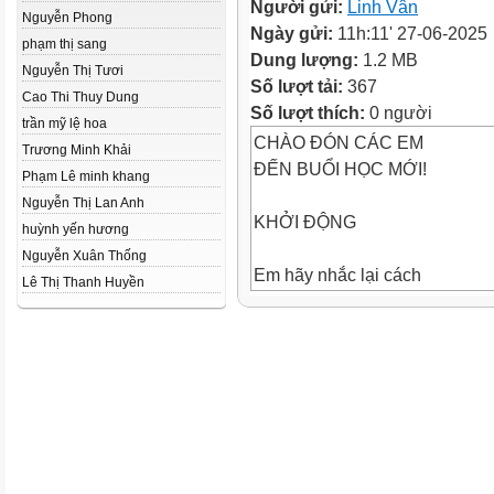
Người gửi:
Linh Vân
Nguyễn Phong
Ngày gửi:
11h:11' 27-06-2025
phạm thị sang
Dung lượng:
1.2 MB
Nguyễn Thị Tươi
Số lượt tải:
367
Cao Thi Thuy Dung
Số lượt thích:
0 người
trần mỹ lệ hoa
CHÀO ĐÓN CÁC EM
Trương Minh Khải
ĐẾN BUỔI HỌC MỚI!
Phạm Lê minh khang
Nguyễn Thị Lan Anh
KHỞI ĐỘNG
huỳnh yến hương
Nguyễn Xuân Thống
Em hãy nhắc lại cách
Lê Thị Thanh Huyền
viết
bài
văn
kể