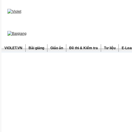
ViOLET.VN
Bài giảng
Giáo án
Đề thi & Kiểm tra
Tư liệu
E-Lea